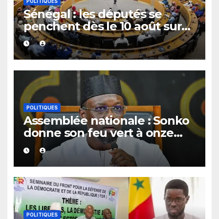
POLITIQUES
Sénégal : les députés se
penchent dès le 10 août sur
plusieurs textes, dont les
fonds spéciaux et secrets
POLITIQUES
Assemblée nationale : Sonko
donne son feu vert à onze
dossiers majeurs
POLITIQUES