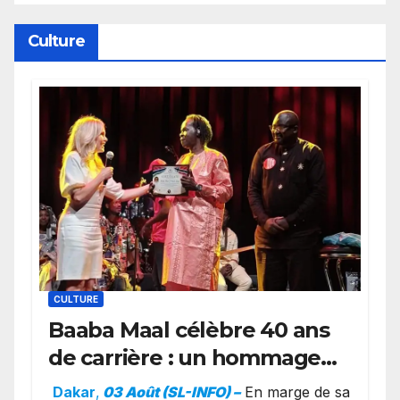
Cierra Dillard
Culture
CULTURE
Baaba Maal célèbre 40 ans
de carrière : un hommage
exceptionnel à Oslo en
Dakar
,
03 Août (SL-INFO) –
​En marge de sa