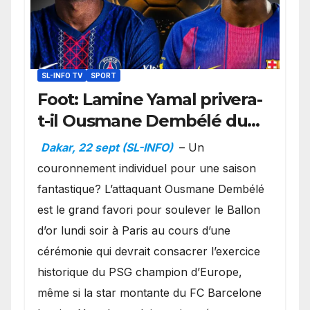
SL-INFO TV
SPORT
Foot: Lamine Yamal privera-
t-il Ousmane Dembélé du
Ballon d’or ?
Dakar, 22 sept (SL-INFO)
– Un
couronnement individuel pour une saison
fantastique? L’attaquant Ousmane Dembélé
est le grand favori pour soulever le Ballon
d’or lundi soir à Paris au cours d’une
cérémonie qui devrait consacrer l’exercice
historique du PSG champion d’Europe,
même si la star montante du FC Barcelone