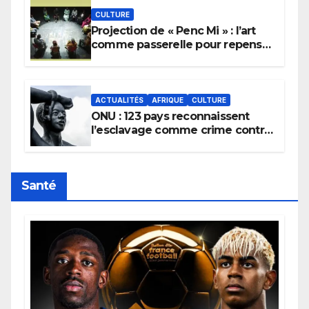
CULTURE
Projection de « Penc Mi » : l’art
comme passerelle pour repenser
la transmission des savoirs
africains.
ACTUALITÉS
AFRIQUE
CULTURE
ONU : 123 pays reconnaissent
l’esclavage comme crime contre
l’humanité, la France toujours en
retard sur le Code noi
Santé