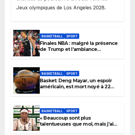
Jeux olympiques de Los Angeles 2028.
BASKETBALL
SPORT
Finales NBA : malgré la présence
de Trump et l’ambiance
électrique du Garden,
Wembanyama fait taire New
York
BASKETBALL
SPORT
Basket: Deng Mayar, un espoir
américain, est mort noyé à 22
ans
BASKETBALL
SPORT
« Beaucoup sont plus
talentueuses que moi, mais j’ai
persévéré » : le message fort de