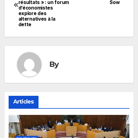
de
résultats » : un forum
Sow
d’économistes
l’article
explore des
alternatives à la
dette
By
Articles