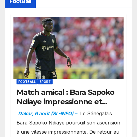
FootBall
FOOTBALL
SPORT
Match amical : Bara Sapoko
Ndiaye impressionne et
confirme son potentiel avec
Dakar, 6 août (SL-INFO) –
Le Sénégalais
le Bayern Munich
Bara Sapoko Ndiaye poursuit son ascension
à une vitesse impressionnante. De retour au