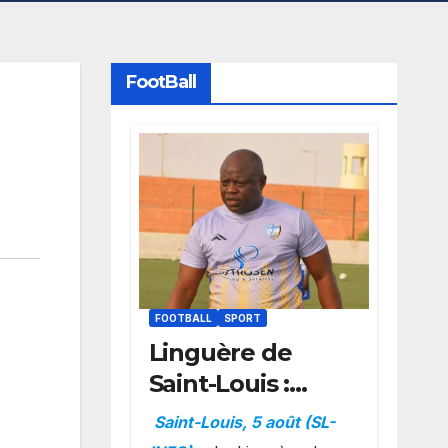
FootBall
FOOTBALL
SPORT
Linguère de
Saint-Louis :
Amara Traoré
Saint-Louis, 5 août (SL-
nommé