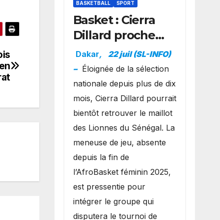
BASKETBALL
SPORT
Basket : Cierra
Dillard proche
d’un grand
ois
Dakar
,
22 juil (SL-INFO)
retour avec les
 en
–
Éloignée de la sélection
rat
Lionnes ?
nationale depuis plus de dix
mois, Cierra Dillard pourrait
bientôt retrouver le maillot
des Lionnes du Sénégal. La
meneuse de jeu, absente
depuis la fin de
l’AfroBasket féminin 2025,
est pressentie pour
intégrer le groupe qui
disputera le tournoi de