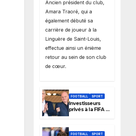
Ancien président du club,
Amara Traoré, qui a
également débuté sa
carrière de joueur à la
Linguère de Saint-Louis,
effectue ainsi un énième
retour au sein de son club
de cœur.
FOOTBALL
SPORT
Investisseurs
privés à la FIFA :
Arsène Wenger,
membre du
cabinet
d’Infantino, brise
FOOTBALL
SPORT