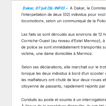
Dakar, 07 juil (SL-INFO) –
A Dakar, le Commissa
l’interpellation de deux (02) individus pour «
locomotion», selon un communiqué de la Polic
Les faits se sont déroulés aux environs de 12 
Corniche-Ouest (au niveau d’Estel Mermoz), à 
de police se sont immédiatement transportés sur
victime, une dame domiciliée à Mermoz.
Selon ses déclarations, elle marchait sur le tr
lorsque les deux individus à bord d’un scoote
les malfaiteurs ont chuté de leur deux-roues et
citoyenne de passants, rapidement rejoints par l
Conduits au poste et soumis à un interrogatoir
À l’issue de la procédure d’enquête, ils ont été