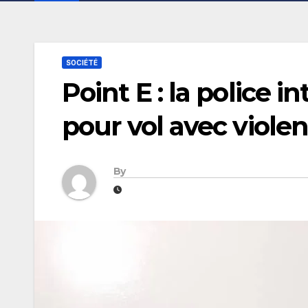
SOCIÉTÉ
Point E : la police i
pour vol avec viole
By