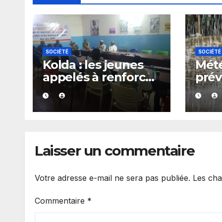
SOCIÉTÉ
SOCIÉTÉ
Kolda : les jeunes
Mété
appelés à renforcer
prév
les actions
de p
communautaires
d’or
pendant les
plus
vacances
du S
Laisser un commentaire
Votre adresse e-mail ne sera pas publiée.
Les cha
Commentaire
*