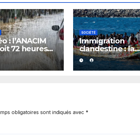
SOCIÉTÉ
o : l’ANACIM
Immigration
oit 72 heures
clandestine : la
luies et
Gambie devient
ages sur
nouveau point 
ieurs régions
départ de la rou
énégal
atlantique, le
Sénégal et
l’Espagne en ale
mps obligatoires sont indiqués avec
*