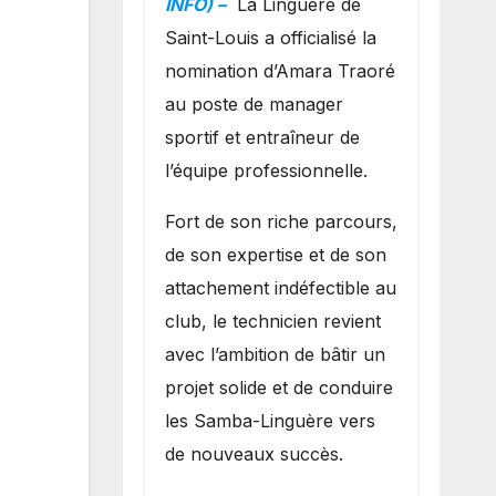
INFO) –
La Linguère de
manager sportif
Saint-Louis a officialisé la
et entraîneur de
nomination d’Amara Traoré
l’équipe
au poste de manager
sportif et entraîneur de
l’équipe professionnelle.
Fort de son riche parcours,
de son expertise et de son
attachement indéfectible au
club, le technicien revient
avec l’ambition de bâtir un
projet solide et de conduire
les Samba-Linguère vers
de nouveaux succès.