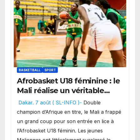
BASKETBALL
SPORT
Afrobasket U18 féminine : le
Mali réalise un véritable
festival offensif et inflige
Dakar. 7 août ( SL-INFO )-
Double
une lourde défaite au
champion d’Afrique en titre, le Mali a frappé
Bénin.
un grand coup pour son entrée en lice à
l’Afrobasket U18 féminin. Les jeunes