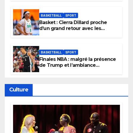
tournoi.
BASKETBALL
SPORT
Basket : Cierra Dillard proche
d’un grand retour avec les
Lionnes ?
BASKETBALL
SPORT
Finales NBA : malgré la présence
de Trump et l’ambiance
électrique du Garden,
Wembanyama fait taire New
York
Culture