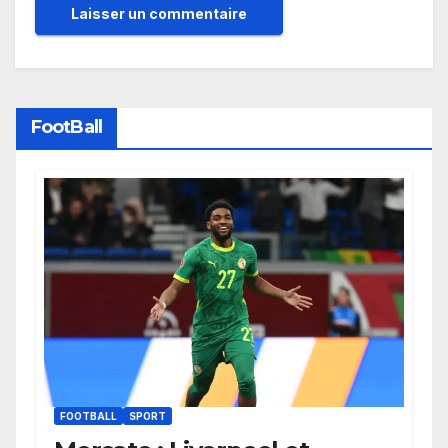
FootBall
FOOTBALL
SPORT