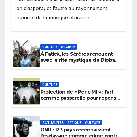
en diaspora, et l’autre au rayonnement
mondial de la musique africaine.
CULTURE
SOCIÉTÉ
À Fatick, les Sérères renouent
avec le rite mystique de Diobaye
pour implorer le retour de la
pluie.
CULTURE
Projection de « Penc Mi » : l’art
comme passerelle pour repenser
la transmission des savoirs
africains.
ACTUALITÉS
AFRIQUE
CULTURE
ONU : 123 pays reconnaissent
l’esclavage comme crime contre