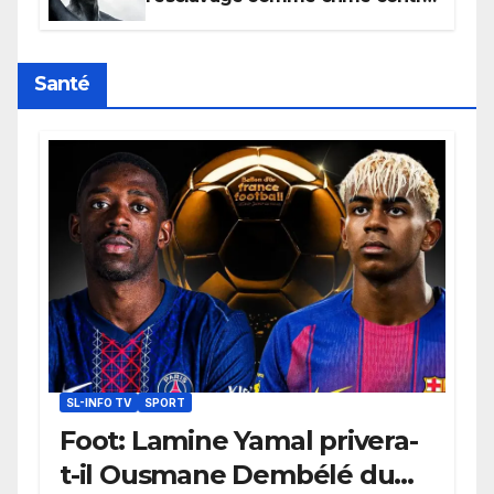
l’humanité, la France toujours en
retard sur le Code noi
Santé
SL-INFO TV
SPORT
Foot: Lamine Yamal privera-
t-il Ousmane Dembélé du