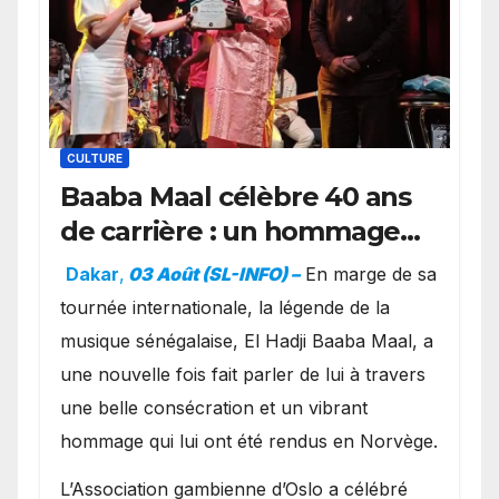
CULTURE
Baaba Maal célèbre 40 ans
de carrière : un hommage
exceptionnel à Oslo en
Dakar
,
03 Août (SL-INFO) –
​En marge de sa
présence de la famille
tournée internationale, la légende de la
royale.
musique sénégalaise, El Hadji Baaba Maal, a
une nouvelle fois fait parler de lui à travers
une belle consécration et un vibrant
hommage qui lui ont été rendus en Norvège.
​L’Association gambienne d’Oslo a célébré