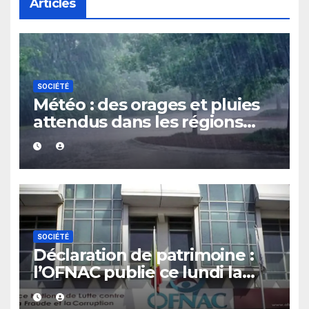
Articles
SOCIÉTÉ
Météo : des orages et pluies
attendus dans les régions
Sud, Est et Centre au cours
des prochaines 24 heures
SOCIÉTÉ
Déclaration de patrimoine :
l’OFNAC publie ce lundi la
liste des assujettis sénégalais