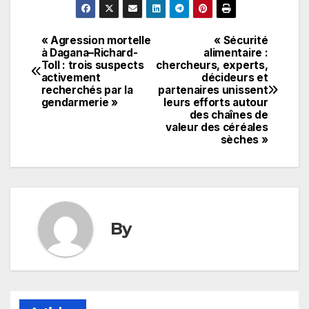
« Agression mortelle
« Sécurité
Navigation
à Dagana–Richard-
alimentaire :
Toll : trois suspects
chercheurs, experts,
de
activement
décideurs et
recherchés par la
partenaires unissent
l’article
gendarmerie »
leurs efforts autour
des chaînes de
valeur des céréales
sèches »
By