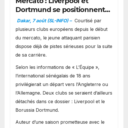
Mercato : Liverpool et
Dortmund se positionnent
en favoris pour recruter
Dakar, 7 août (SL-INFO) –
Courtisé par
Ibrahim Mbaye
plusieurs clubs européens depuis le début
du mercato, le jeune attaquant parisien
dispose déjà de pistes sérieuses pour la suite
de sa carrière.
Selon les informations de « L’Équipe »,
l’international sénégalais de 18 ans
privilégierait un départ vers l’Angleterre ou
l’Allemagne. Deux clubs se seraient d’ailleurs
détachés dans ce dossier : Liverpool et le
Borussia Dortmund.
Auteur d’une saison prometteuse avec le