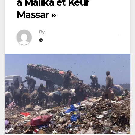
à Malika et Keur
Massar »
By