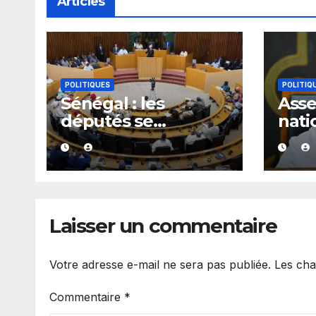
Articles
POLITIQUES
POLITIQ
Sénégal : les
Ass
députés se
nati
penchent dès le 10
donn
août sur plusieurs
à on
textes, dont les
maj
fonds spéciaux et
secrets
Laisser un commentaire
Votre adresse e-mail ne sera pas publiée.
Les cha
Commentaire
*