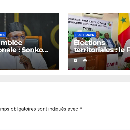
UES
POLITIQUES
emblée
Élections
onale : Sonko
territoriales : le
e son feu vert
dénonce les ret
ze dossiers
et exige un
eurs
calendrier élect
précis
mps obligatoires sont indiqués avec
*