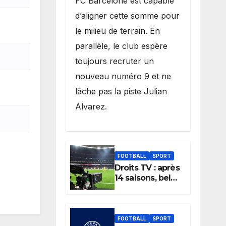
FC Barcelone est capable
d’aligner cette somme pour
le milieu de terrain. En
parallèle, le club espère
toujours recruter un
nouveau numéro 9 et ne
lâche pas la piste Julian
Alvarez.
FOOTBALL
SPORT
Droits TV : après
14 saisons, beIN
Sports perd la
diffusion de la
Liga
FOOTBALL
SPORT