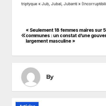
triptyque « Jub, Jubal, Jubanti » (Incorruptibil
« Seulement 18 femmes maires sur 
Navigation
communes : un constat d’une gouve
de
largement masculine »
l’article
By