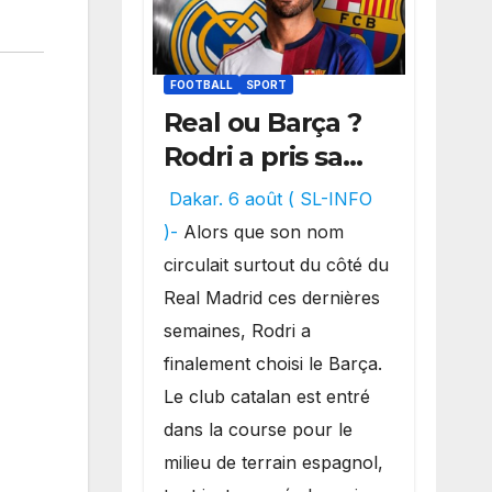
FOOTBALL
SPORT
Real ou Barça ?
Rodri a pris sa
décision, un
Dakar. 6 août ( SL-INFO
choix qui
)-
Alors que son nom
pourrait faire
circulait surtout du côté du
grand bruit sur
Real Madrid ces dernières
le marché des
semaines, Rodri a
transferts.
finalement choisi le Barça.
Le club catalan est entré
dans la course pour le
milieu de terrain espagnol,