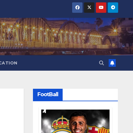
CATION
FootBall