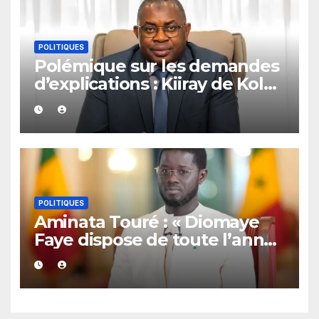
POLITIQUES
Polémique sur les demandes
d’explications : Kiiray de Kolda
apporte son soutien à
Mamadou Lamine Dianté
POLITIQUES
Aminata Touré : « Diomaye
Faye dispose de toute l’année
2027 pour organiser les
élections locales dans la
légalité »