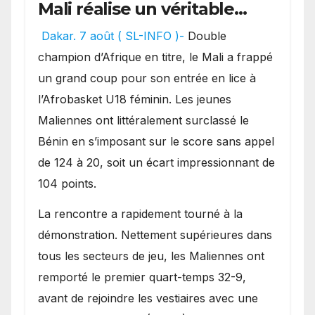
Mali réalise un véritable
festival offensif et inflige
Dakar. 7 août ( SL-INFO )-
Double
une lourde défaite au
champion d’Afrique en titre, le Mali a frappé
Bénin.
un grand coup pour son entrée en lice à
l’Afrobasket U18 féminin. Les jeunes
Maliennes ont littéralement surclassé le
Bénin en s’imposant sur le score sans appel
de 124 à 20, soit un écart impressionnant de
104 points.
La rencontre a rapidement tourné à la
démonstration. Nettement supérieures dans
tous les secteurs de jeu, les Maliennes ont
remporté le premier quart-temps 32-9,
avant de rejoindre les vestiaires avec une