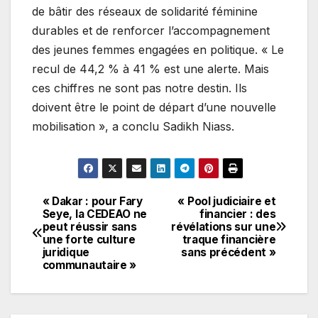
de bâtir des réseaux de solidarité féminine
durables et de renforcer l’accompagnement
des jeunes femmes engagées en politique. « Le
recul de 44,2 % à 41 % est une alerte. Mais
ces chiffres ne sont pas notre destin. Ils
doivent être le point de départ d’une nouvelle
mobilisation », a conclu Sadikh Niass.
« Dakar : pour Fary
« Pool judiciaire et
Navigation
Seye, la CEDEAO ne
financier : des
peut réussir sans
révélations sur une
de
une forte culture
traque financière
juridique
sans précédent »
l’article
communautaire »