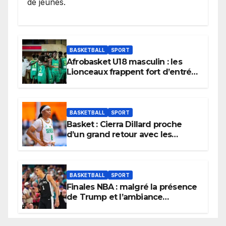
de jeunes.
BASKETBALL
SPORT
Afrobasket U18 masculin : les
Lionceaux frappent fort d’entrée
et lancent idéalement leur
tournoi.
BASKETBALL
SPORT
Basket : Cierra Dillard proche
d’un grand retour avec les
Lionnes ?
BASKETBALL
SPORT
Finales NBA : malgré la présence
de Trump et l’ambiance
électrique du Garden,
Wembanyama fait taire New