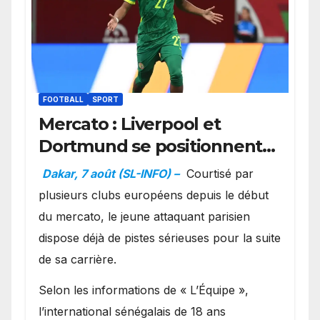
FOOTBALL
SPORT
Mercato : Liverpool et
Dortmund se positionnent
en favoris pour recruter
Dakar, 7 août (SL-INFO) –
Courtisé par
Ibrahim Mbaye
plusieurs clubs européens depuis le début
du mercato, le jeune attaquant parisien
dispose déjà de pistes sérieuses pour la suite
de sa carrière.
Selon les informations de « L’Équipe »,
l’international sénégalais de 18 ans