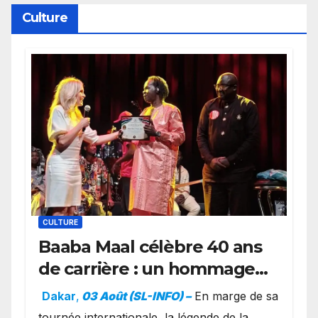
York
Culture
CULTURE
Baaba Maal célèbre 40 ans
de carrière : un hommage
exceptionnel à Oslo en
Dakar
,
03 Août (SL-INFO) –
​En marge de sa
présence de la famille
tournée internationale, la légende de la