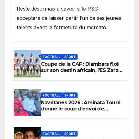
Reste désormais à savoir si le PSG
acceptera de laisser partir l’un de ses jeunes
talents avant la fermeture du mercato.
FOOTBALL
SPORT
Coupe de la CAF : Diambars fixé
sur son destin africain, l’ES Zarzis
sera son premier obstacle.
FOOTBALL
SPORT
Navétanes 2026 : Aminata Touré
donne le coup d’envoi de
l’initiative « Zéro Violence »
depuis sa ville natale pour
promouvoir des compétitions
apaisées.
FOOTBALL
SPORT