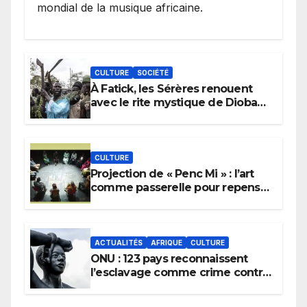
mondial de la musique africaine.
CULTURE
SOCIÉTÉ
À Fatick, les Sérères renouent
avec le rite mystique de Diobaye
pour implorer le retour de la
pluie.
CULTURE
Projection de « Penc Mi » : l’art
comme passerelle pour repenser
la transmission des savoirs
africains.
ACTUALITÉS
AFRIQUE
CULTURE
ONU : 123 pays reconnaissent
l’esclavage comme crime contre
l’humanité, la France toujours en
retard sur le Code noi