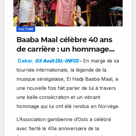
CULTURE
Baaba Maal célèbre 40 ans
de carrière : un hommage
exceptionnel à Oslo en
Dakar
,
03 Août (SL-INFO) –
​En marge de sa
présence de la famille
tournée internationale, la légende de la
royale.
musique sénégalaise, El Hadji Baaba Maal, a
une nouvelle fois fait parler de lui à travers
une belle consécration et un vibrant
hommage qui lui ont été rendus en Norvège.
​L’Association gambienne d’Oslo a célébré
avec fierté le 40e anniversaire de la