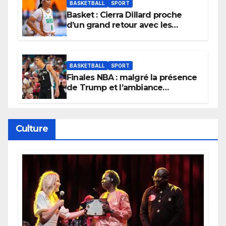
BASKETBALL
SPORT
Basket : Cierra Dillard proche
d’un grand retour avec les
Lionnes ?
BASKETBALL
SPORT
Finales NBA : malgré la présence
de Trump et l’ambiance
électrique du Garden,
Wembanyama fait taire New
York
Culture