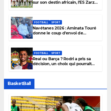
sur son destin africain, l’ES Zarzis
sera son premier obstacle.
FOOTBALL
SPORT
Navétanes 2026 : Aminata Touré
donne le coup d’envoi de
l’initiative « Zéro Violence »
depuis sa ville natale pour
promouvoir des compétitions
apaisées.
FOOTBALL
SPORT
Real ou Barça ? Rodri a pris sa
décision, un choix qui pourrait
faire grand bruit sur le marché
des transferts.
BasketBall