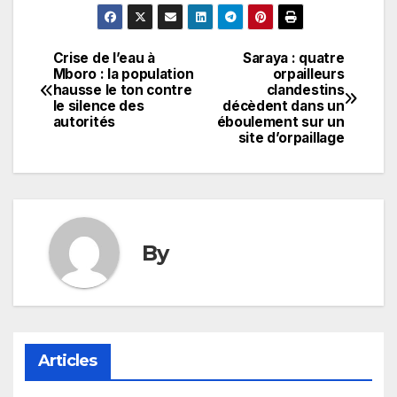
Crise de l’eau à
Saraya : quatre
Navigation
Mboro : la population
orpailleurs
hausse le ton contre
clandestins
de
le silence des
décèdent dans un
autorités
éboulement sur un
l’article
site d’orpaillage
By
Articles