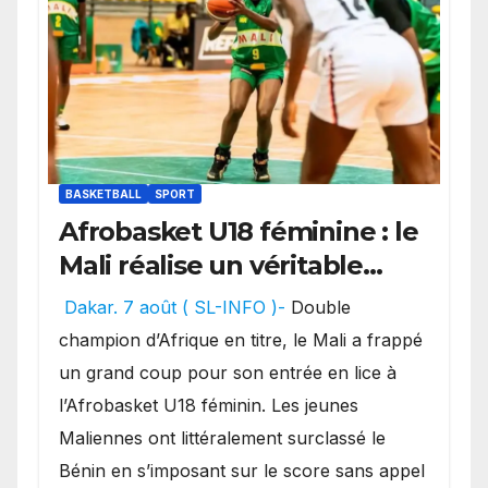
BASKETBALL
SPORT
Afrobasket U18 féminine : le
Mali réalise un véritable
festival offensif et inflige
Dakar. 7 août ( SL-INFO )-
Double
une lourde défaite au
champion d’Afrique en titre, le Mali a frappé
Bénin.
un grand coup pour son entrée en lice à
l’Afrobasket U18 féminin. Les jeunes
Maliennes ont littéralement surclassé le
Bénin en s’imposant sur le score sans appel