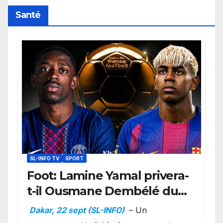
Santé
SL-INFO TV
SPORT
Foot: Lamine Yamal privera-
t-il Ousmane Dembélé du
Ballon d’or ?
Dakar, 22 sept (SL-INFO)
– Un