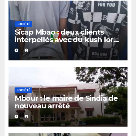
SOCIÉTÉ
Sicap Mbao : deux clients
interpellés avec du kush lors
d’un contrôle de police dans
un bar
SOCIÉTÉ
Mbour : le maire de Sindia de
nouveau arrêté