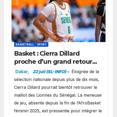
BASKETBALL
SPORT
Basket : Cierra Dillard
proche d’un grand retour
avec les Lionnes ?
Dakar
,
22 juil (SL-INFO) –
Éloignée de la
sélection nationale depuis plus de dix mois,
Cierra Dillard pourrait bientôt retrouver le
maillot des Lionnes du Sénégal. La meneuse
de jeu, absente depuis la fin de l’AfroBasket
féminin 2025, est pressentie pour intégrer le