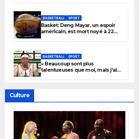
Wembanyama fait taire New
York
BASKETBALL
SPORT
Basket: Deng Mayar, un espoir
américain, est mort noyé à 22
ans
BASKETBALL
SPORT
« Beaucoup sont plus
talentueuses que moi, mais j’ai
persévéré » : le message fort de
Cierra Dillard
Culture