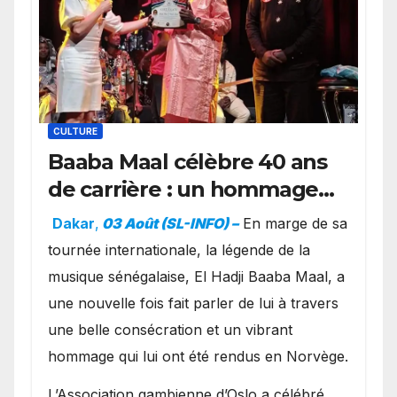
CULTURE
Baaba Maal célèbre 40 ans
de carrière : un hommage
exceptionnel à Oslo en
Dakar
,
03 Août (SL-INFO) –
​En marge de sa
présence de la famille
tournée internationale, la légende de la
royale.
musique sénégalaise, El Hadji Baaba Maal, a
une nouvelle fois fait parler de lui à travers
une belle consécration et un vibrant
hommage qui lui ont été rendus en Norvège.
​L’Association gambienne d’Oslo a célébré