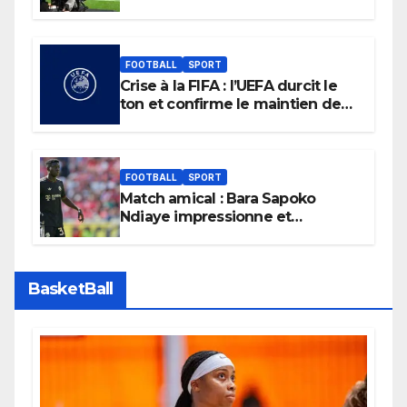
Liga
FOOTBALL
SPORT
Crise à la FIFA : l’UEFA durcit le
ton et confirme le maintien de
son boycott des Coupes du
monde.
FOOTBALL
SPORT
Match amical : Bara Sapoko
Ndiaye impressionne et
confirme son potentiel avec le
Bayern Munich
BasketBall