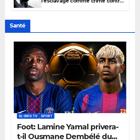
l’esclavage comme crime contre
l’humanité, la France toujours en
retard sur le Code noi
Santé
SL-INFO TV
SPORT
Foot: Lamine Yamal privera-
t-il Ousmane Dembélé du