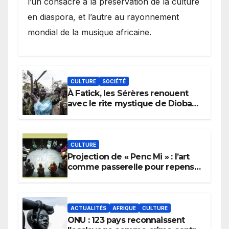
l’un consacré à la préservation de la culture
en diaspora, et l’autre au rayonnement
mondial de la musique africaine.
CULTURE
SOCIÉTÉ
À Fatick, les Sérères renouent
avec le rite mystique de Diobaye
pour implorer le retour de la
pluie.
CULTURE
Projection de « Penc Mi » : l’art
comme passerelle pour repenser
la transmission des savoirs
africains.
ACTUALITÉS
AFRIQUE
CULTURE
ONU : 123 pays reconnaissent