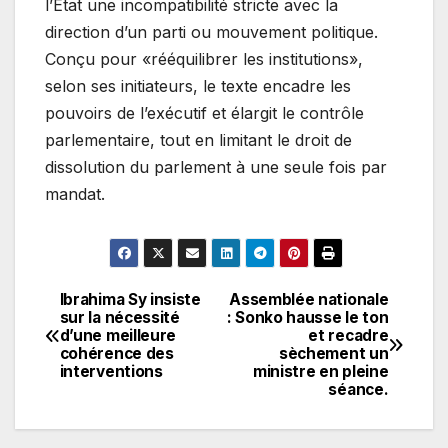
l’État une incompatibilité stricte avec la
direction d’un parti ou mouvement politique.
Conçu pour «rééquilibrer les institutions»,
selon ses initiateurs, le texte encadre les
pouvoirs de l’exécutif et élargit le contrôle
parlementaire, tout en limitant le droit de
dissolution du parlement à une seule fois par
mandat.
Ibrahima Sy insiste
Assemblée nationale
Navigation
sur la nécessité
: Sonko hausse le ton
d’une meilleure
et recadre
de
cohérence des
sèchement un
interventions
ministre en pleine
l’article
séance.