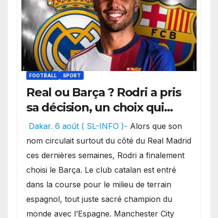
FOOTBALL
SPORT
Real ou Barça ? Rodri a pris
sa décision, un choix qui
pourrait faire grand bruit
Dakar. 6 août ( SL-INFO )-
Alors que son
sur le marché des
nom circulait surtout du côté du Real Madrid
transferts.
ces dernières semaines, Rodri a finalement
choisi le Barça. Le club catalan est entré
dans la course pour le milieu de terrain
espagnol, tout juste sacré champion du
monde avec l’Espagne. Manchester City