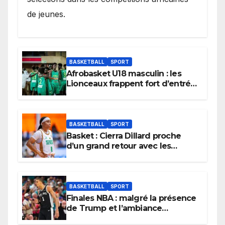
de jeunes.
BASKETBALL
SPORT
Afrobasket U18 masculin : les
Lionceaux frappent fort d’entrée
et lancent idéalement leur
tournoi.
BASKETBALL
SPORT
Basket : Cierra Dillard proche
d’un grand retour avec les
Lionnes ?
BASKETBALL
SPORT
Finales NBA : malgré la présence
de Trump et l’ambiance
électrique du Garden,