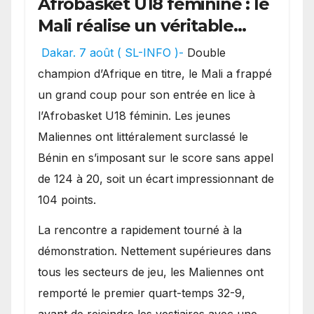
Afrobasket U18 féminine : le
Mali réalise un véritable
festival offensif et inflige
Dakar. 7 août ( SL-INFO )-
Double
une lourde défaite au
champion d’Afrique en titre, le Mali a frappé
Bénin.
un grand coup pour son entrée en lice à
l’Afrobasket U18 féminin. Les jeunes
Maliennes ont littéralement surclassé le
Bénin en s’imposant sur le score sans appel
de 124 à 20, soit un écart impressionnant de
104 points.
La rencontre a rapidement tourné à la
démonstration. Nettement supérieures dans
tous les secteurs de jeu, les Maliennes ont
remporté le premier quart-temps 32-9,