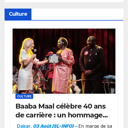
Wembanyama fait taire New
York
Culture
CULTURE
Baaba Maal célèbre 40 ans
de carrière : un hommage
exceptionnel à Oslo en
Dakar
,
03 Août (SL-INFO) –
​En marge de sa