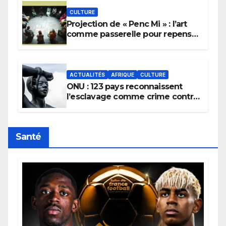
CULTURE
Projection de « Penc Mi » : l’art
comme passerelle pour repenser
la transmission des savoirs
africains.
ACTUALITÉS
AFRIQUE
CULTURE
ONU : 123 pays reconnaissent
l’esclavage comme crime contre
l’humanité, la France toujours en
retard sur le Code noi
Santé