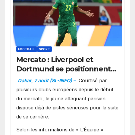
FOOTBALL
SPORT
Mercato : Liverpool et
Dortmund se positionnent
en favoris pour recruter
Dakar, 7 août (SL-INFO) –
Courtisé par
Ibrahim Mbaye
plusieurs clubs européens depuis le début
du mercato, le jeune attaquant parisien
dispose déjà de pistes sérieuses pour la suite
de sa carrière.
Selon les informations de « L’Équipe »,