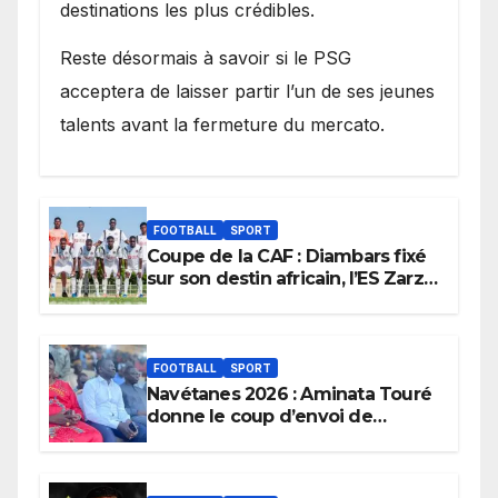
destinations les plus crédibles.
Reste désormais à savoir si le PSG
acceptera de laisser partir l’un de ses jeunes
talents avant la fermeture du mercato.
FOOTBALL
SPORT
Coupe de la CAF : Diambars fixé
sur son destin africain, l’ES Zarzis
sera son premier obstacle.
FOOTBALL
SPORT
Navétanes 2026 : Aminata Touré
donne le coup d’envoi de
l’initiative « Zéro Violence »
depuis sa ville natale pour
promouvoir des compétitions