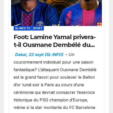
SL-INFO TV
SPORT
Foot: Lamine Yamal privera-
t-il Ousmane Dembélé du
Ballon d’or ?
Dakar, 22 sept (SL-INFO)
– Un
couronnement individuel pour une saison
fantastique? L’attaquant Ousmane Dembélé
est le grand favori pour soulever le Ballon
d’or lundi soir à Paris au cours d’une
cérémonie qui devrait consacrer l’exercice
historique du PSG champion d’Europe,
même si la star montante du FC Barcelone