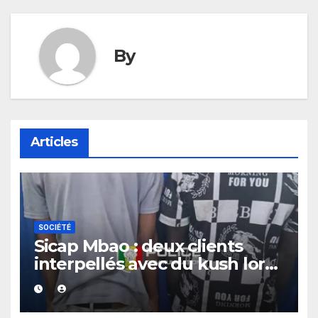
By
Articles
SOCIÉTÉ
Sicap Mbao : deux clients
interpellés avec du kush lors
d’un contrôle de police dans
un bar