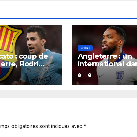
SPORT
ato : coup de
Angleterre : un
erre, Rodri
international da
it trouvé un
la tourmente,
rd XXL avec le
poursuivi après
a pour un
présumée
rat jusqu’en
agression surve
.
en boîte de nuit.
mps obligatoires sont indiqués avec
*