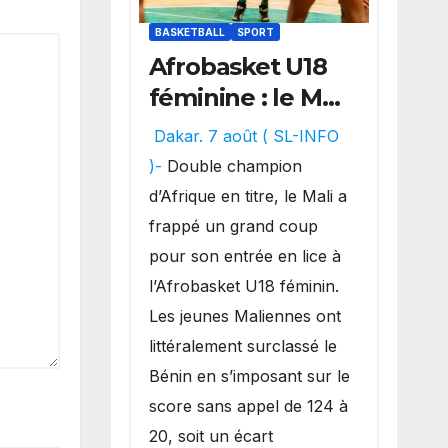
BASKETBALL
SPORT
Afrobasket U18
féminine : le Mali
réalise un
Dakar. 7 août ( SL-INFO
véritable festival
)-
Double champion
offensif et
d’Afrique en titre, le Mali a
inflige une
frappé un grand coup
lourde défaite
pour son entrée en lice à
au Bénin.
l’Afrobasket U18 féminin.
Les jeunes Maliennes ont
littéralement surclassé le
Bénin en s’imposant sur le
score sans appel de 124 à
20, soit un écart