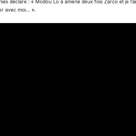
hiès déclare : « Modou Lo a amené deux fois Zarco et je l’ai
ter avec moi… ».