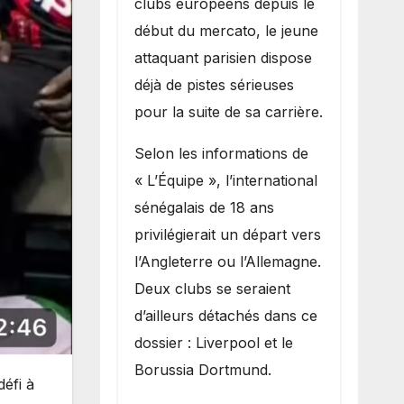
clubs européens depuis le
recruter Ibrahim
début du mercato, le jeune
Mbaye
attaquant parisien dispose
déjà de pistes sérieuses
pour la suite de sa carrière.
Selon les informations de
« L’Équipe », l’international
sénégalais de 18 ans
privilégierait un départ vers
l’Angleterre ou l’Allemagne.
Deux clubs se seraient
d’ailleurs détachés dans ce
dossier : Liverpool et le
Borussia Dortmund.
défi à