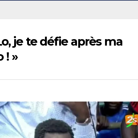
o, je te défie après ma
 ! »