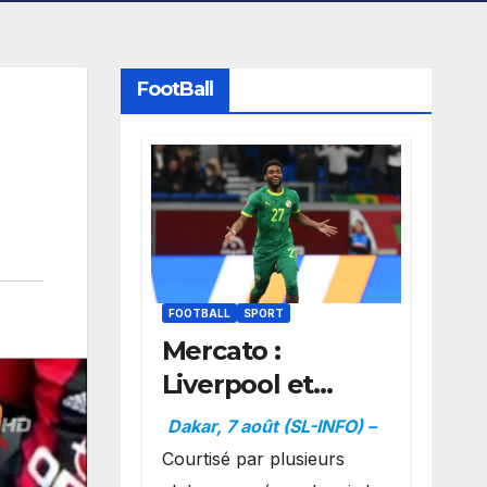
FootBall
FOOTBALL
SPORT
Mercato :
Liverpool et
Dortmund se
Dakar, 7 août (SL-INFO) –
positionnent en
Courtisé par plusieurs
favoris pour