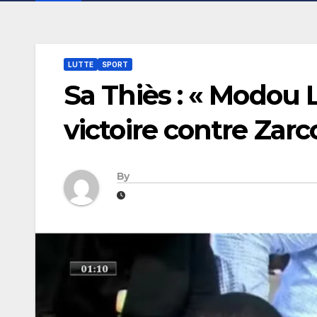
LUTTE
SPORT
Sa Thiès : « Modou L
victoire contre Zarco
By