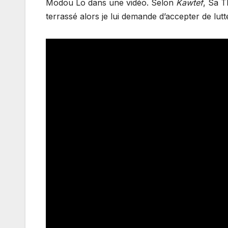
Modou Lo dans une vidéo. Selon
Kawtef
, Sa T
terrassé alors je lui demande d’accepter de lut