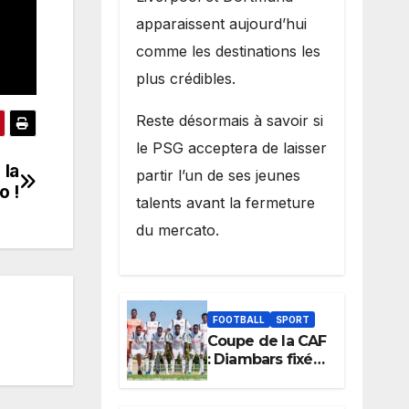
apparaissent aujourd’hui
comme les destinations les
plus crédibles.
Reste désormais à savoir si
le PSG acceptera de laisser
 la
partir l’un de ses jeunes
o !
talents avant la fermeture
du mercato.
FOOTBALL
SPORT
Coupe de la CAF
: Diambars fixé
sur son destin
africain, l’ES