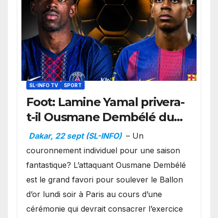
SL-INFO TV
SPORT
Foot: Lamine Yamal privera-
t-il Ousmane Dembélé du
Ballon d’or ?
Dakar, 22 sept (SL-INFO)
– Un
couronnement individuel pour une saison
fantastique? L’attaquant Ousmane Dembélé
est le grand favori pour soulever le Ballon
d’or lundi soir à Paris au cours d’une
cérémonie qui devrait consacrer l’exercice