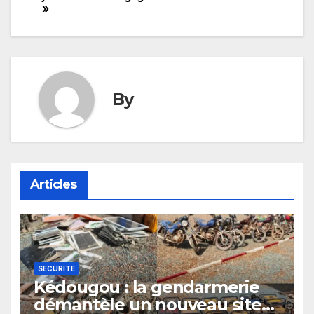
l’article
»
By
Articles
SECURITE
Kédougou : la gendarmerie
démantèle un nouveau site