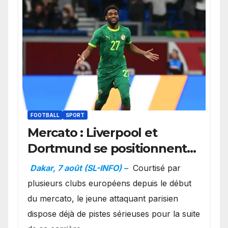
FOOTBALL
SPORT
Mercato : Liverpool et
Dortmund se positionnent
en favoris pour recruter
Dakar, 7 août (SL-INFO) –
Courtisé par
Ibrahim Mbaye
plusieurs clubs européens depuis le début
du mercato, le jeune attaquant parisien
dispose déjà de pistes sérieuses pour la suite