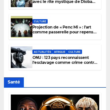
avec le rite mystique de Diobaye
pour implorer le retour de la
pluie.
CULTURE
Projection de « Penc Mi » : l’art
comme passerelle pour repenser
la transmission des savoirs
africains.
ACTUALITÉS
AFRIQUE
CULTURE
ONU : 123 pays reconnaissent
l’esclavage comme crime contre
l’humanité, la France toujours en
retard sur le Code noi
Santé