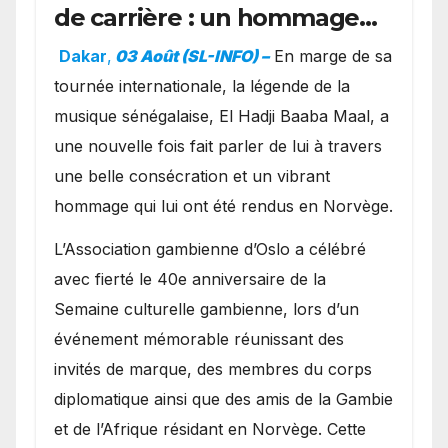
de carrière : un hommage
exceptionnel à Oslo en
Dakar
,
03 Août (SL-INFO) –
​En marge de sa
présence de la famille
tournée internationale, la légende de la
royale.
musique sénégalaise, El Hadji Baaba Maal, a
une nouvelle fois fait parler de lui à travers
une belle consécration et un vibrant
hommage qui lui ont été rendus en Norvège.
​L’Association gambienne d’Oslo a célébré
avec fierté le 40e anniversaire de la
Semaine culturelle gambienne, lors d’un
événement mémorable réunissant des
invités de marque, des membres du corps
diplomatique ainsi que des amis de la Gambie
et de l’Afrique résidant en Norvège. Cette