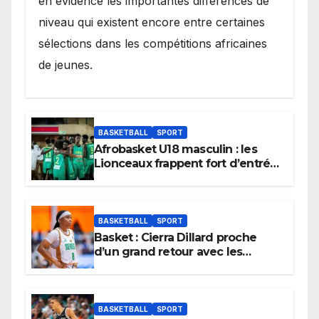
en évidence les importantes différences de
niveau qui existent encore entre certaines
sélections dans les compétitions africaines
de jeunes.
BASKETBALL
SPORT
Afrobasket U18 masculin : les
Lionceaux frappent fort d’entrée
et lancent idéalement leur
tournoi.
BASKETBALL
SPORT
Basket : Cierra Dillard proche
d’un grand retour avec les
Lionnes ?
BASKETBALL
SPORT