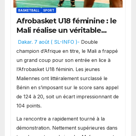
BASKETBALL
SPORT
Afrobasket U18 féminine : le
Mali réalise un véritable
festival offensif et inflige
Dakar. 7 août ( SL-INFO )-
Double
une lourde défaite au
champion d’Afrique en titre, le Mali a frappé
Bénin.
un grand coup pour son entrée en lice à
l’Afrobasket U18 féminin. Les jeunes
Maliennes ont littéralement surclassé le
Bénin en s’imposant sur le score sans appel
de 124 à 20, soit un écart impressionnant de
104 points.
La rencontre a rapidement tourné à la
démonstration. Nettement supérieures dans