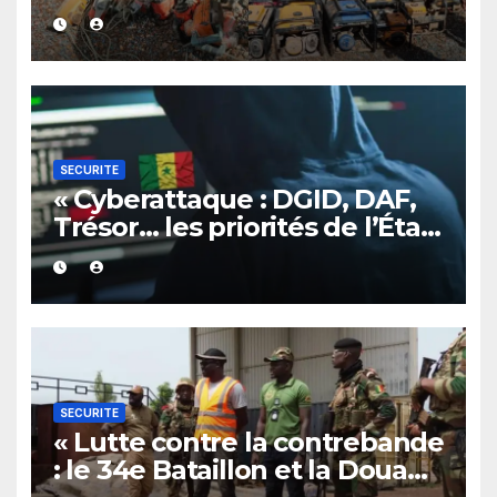
d’orpaillage clandestin à
MouranOrpaillage clandestin
: la gendarmerie renforce ses
opérations à Kédougou et
frappe à Mouran
SECURITE
« Cyberattaque : DGID, DAF,
Trésor… les priorités de l’État
»
SECURITE
« Lutte contre la contrebande
: le 34e Bataillon et la Douane