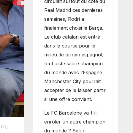
circulait surtout du côté du
grand bruit sur
Real Madrid ces dernières
le marché des
semaines, Rodri a
transferts.
finalement choisi le Barça.
Le club catalan est entré
dans la course pour le
milieu de terrain espagnol,
tout juste sacré champion
du monde avec l’Espagne.
Manchester City pourrait
accepter de le laisser partir
si une offre convient.
​Le FC Barcelone va-t-il
enrôler un autre champion
oir,
du monde ? Selon