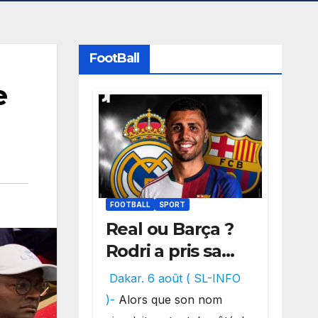
FootBall
e
FOOTBALL
SPORT
Real ou Barça ?
Rodri a pris sa
décision, un
Dakar. 6 août ( SL-INFO
choix qui
)-
Alors que son nom
pourrait faire