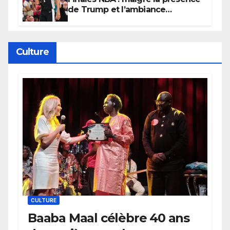
de Trump et l’ambiance
électrique du Garden,
Wembanyama fait taire New
York
Culture
CULTURE
Baaba Maal célèbre 40 ans