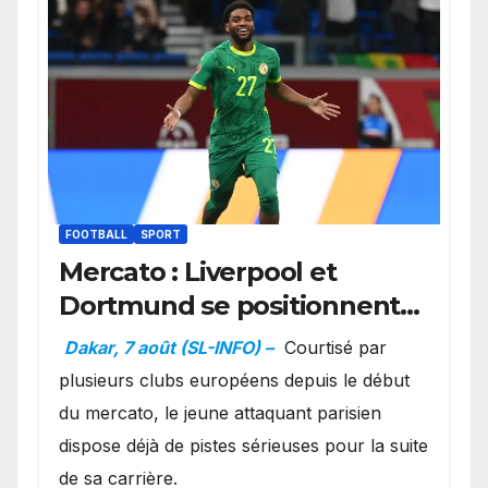
FOOTBALL
SPORT
Mercato : Liverpool et
Dortmund se positionnent
en favoris pour recruter
Dakar, 7 août (SL-INFO) –
Courtisé par
Ibrahim Mbaye
plusieurs clubs européens depuis le début
du mercato, le jeune attaquant parisien
dispose déjà de pistes sérieuses pour la suite
de sa carrière.