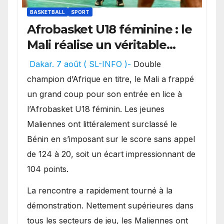
BASKETBALL
SPORT
Afrobasket U18 féminine : le
Mali réalise un véritable
festival offensif et inflige
Dakar. 7 août ( SL-INFO )-
Double
une lourde défaite au
champion d’Afrique en titre, le Mali a frappé
Bénin.
un grand coup pour son entrée en lice à
l’Afrobasket U18 féminin. Les jeunes
Maliennes ont littéralement surclassé le
Bénin en s’imposant sur le score sans appel
de 124 à 20, soit un écart impressionnant de
104 points.
La rencontre a rapidement tourné à la
démonstration. Nettement supérieures dans
tous les secteurs de jeu, les Maliennes ont