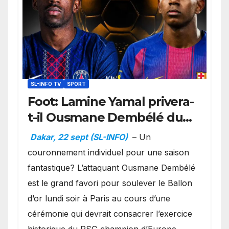
SL-INFO TV
SPORT
Foot: Lamine Yamal privera-
t-il Ousmane Dembélé du
Ballon d’or ?
Dakar, 22 sept (SL-INFO)
– Un
couronnement individuel pour une saison
fantastique? L’attaquant Ousmane Dembélé
est le grand favori pour soulever le Ballon
d’or lundi soir à Paris au cours d’une
cérémonie qui devrait consacrer l’exercice