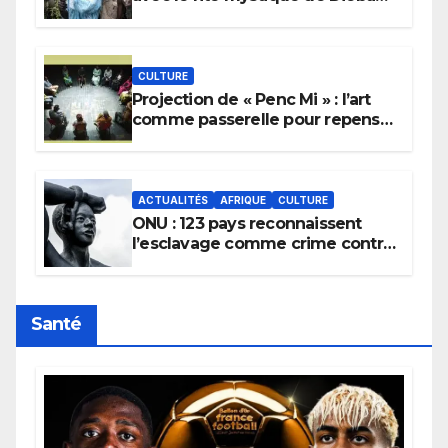
pour implorer le retour de la
pluie.
CULTURE
Projection de « Penc Mi » : l’art
comme passerelle pour repenser
la transmission des savoirs
africains.
ACTUALITÉS
AFRIQUE
CULTURE
ONU : 123 pays reconnaissent
l’esclavage comme crime contre
l’humanité, la France toujours en
retard sur le Code noi
Santé