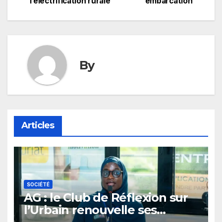
l’électrification rurale
embarcation
l’article
By
Articles
SOCIÉTÉ
AG : le Club de Réflexion sur
l’Urbain renouvelle ses