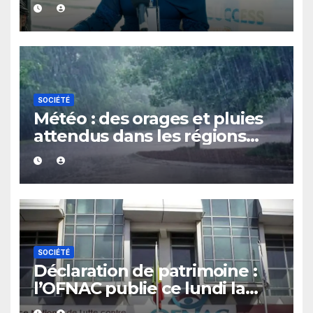
instances et adopte son plan
d’action 2026-2029
SOCIÉTÉ
Météo : des orages et pluies
attendus dans les régions
Sud, Est et Centre au cours
des prochaines 24 heures
SOCIÉTÉ
Déclaration de patrimoine :
l’OFNAC publie ce lundi la
liste des assujettis sénégalais