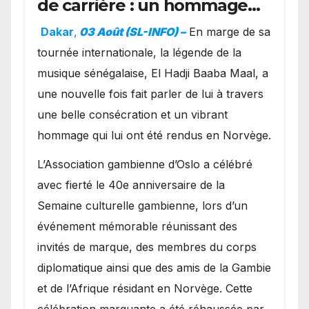
de carrière : un hommage
exceptionnel à Oslo en
Dakar
,
03 Août (SL-INFO) –
​En marge de sa
présence de la famille
tournée internationale, la légende de la
royale.
musique sénégalaise, El Hadji Baaba Maal, a
une nouvelle fois fait parler de lui à travers
une belle consécration et un vibrant
hommage qui lui ont été rendus en Norvège.
​L’Association gambienne d’Oslo a célébré
avec fierté le 40e anniversaire de la
Semaine culturelle gambienne, lors d’un
événement mémorable réunissant des
invités de marque, des membres du corps
diplomatique ainsi que des amis de la Gambie
et de l’Afrique résidant en Norvège. Cette