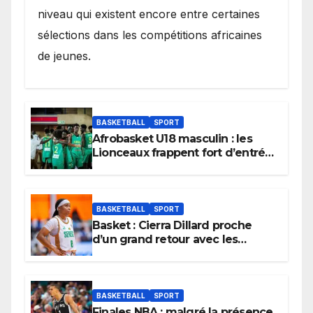
niveau qui existent encore entre certaines
sélections dans les compétitions africaines
de jeunes.
BASKETBALL
SPORT
Afrobasket U18 masculin : les
Lionceaux frappent fort d’entrée
et lancent idéalement leur
tournoi.
BASKETBALL
SPORT
Basket : Cierra Dillard proche
d’un grand retour avec les
Lionnes ?
BASKETBALL
SPORT
Finales NBA : malgré la présence