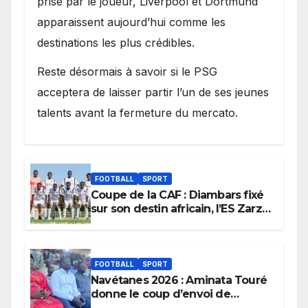
prise par le joueur, Liverpool et Dortmund
apparaissent aujourd’hui comme les
destinations les plus crédibles.
Reste désormais à savoir si le PSG
acceptera de laisser partir l’un de ses jeunes
talents avant la fermeture du mercato.
FOOTBALL
SPORT
Coupe de la CAF : Diambars fixé
sur son destin africain, l’ES Zarzis
sera son premier obstacle.
FOOTBALL
SPORT
Navétanes 2026 : Aminata Touré
donne le coup d’envoi de
l’initiative « Zéro Violence »