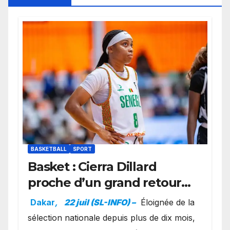
BASKETBALL
SPORT
Basket : Cierra Dillard
proche d’un grand retour
avec les Lionnes ?
Dakar
,
22 juil (SL-INFO) –
Éloignée de la
sélection nationale depuis plus de dix mois,