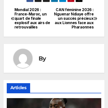
Mondial 2026 :
CAN féminine 2026 :
Navigation
France-Maroc, un
Nguenar Ndiaye offre
quart de finale
un succès précieux
de
explosif aux airs de
aux Lionnes face aux
retrouvailles
Pharaonnes
l’article
By
Articles