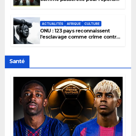
la transmission des savoirs
africains.
ACTUALITÉS
AFRIQUE
CULTURE
ONU : 123 pays reconnaissent
l’esclavage comme crime contre
l’humanité, la France toujours en
retard sur le Code noi
Santé