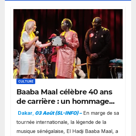
CULTURE
Baaba Maal célèbre 40 ans
de carrière : un hommage
exceptionnel à Oslo en
Dakar
,
03 Août (SL-INFO) –
​En marge de sa
présence de la famille
tournée internationale, la légende de la
royale.
musique sénégalaise, El Hadji Baaba Maal, a