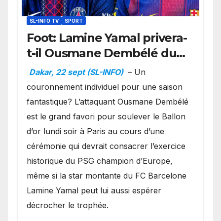
SL-INFO TV
SPORT
Foot: Lamine Yamal privera-
t-il Ousmane Dembélé du
Ballon d’or ?
Dakar, 22 sept (SL-INFO)
– Un
couronnement individuel pour une saison
fantastique? L’attaquant Ousmane Dembélé
est le grand favori pour soulever le Ballon
d’or lundi soir à Paris au cours d’une
cérémonie qui devrait consacrer l’exercice
historique du PSG champion d’Europe,
même si la star montante du FC Barcelone
Lamine Yamal peut lui aussi espérer
décrocher le trophée.