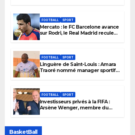
FOOTBALL
SPORT
Mercato : le FC Barcelone avance
sur Rodri, le Real Madrid recule
dans la course
FOOTBALL
SPORT
Linguère de Saint-Louis : Amara
Traoré nommé manager sportif
et entraîneur de l’équipe
FOOTBALL
SPORT
Investisseurs privés à la FIFA :
Arsène Wenger, membre du
cabinet d’Infantino, brise le
silence
BasketBall