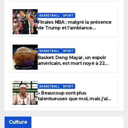
BASKETBALL
SPORT
Finales NBA : malgré la présence
de Trump et l’ambiance
électrique du Garden,
Wembanyama fait taire New
York
BASKETBALL
SPORT
Basket: Deng Mayar, un espoir
américain, est mort noyé à 22
ans
BASKETBALL
SPORT
« Beaucoup sont plus
talentueuses que moi, mais j’ai
persévéré » : le message fort de
Cierra Dillard
Culture