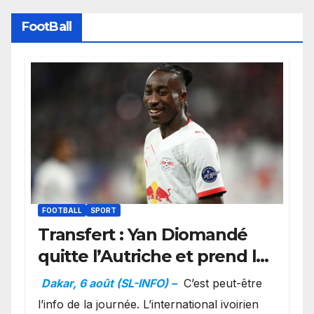
FootBall
FOOTBALL
SPORT
Transfert : Yan Diomandé
quitte l’Autriche et prend la
direction de Madrid
Dakar, 6 août (SL-INFO) –
C’est peut-être
l’info de la journée. L’international ivoirien