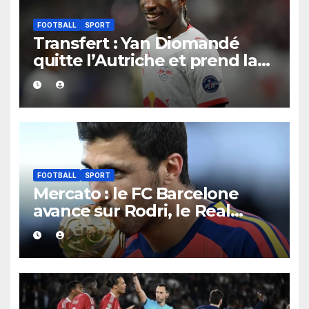
FOOTBALL
SPORT
Transfert : Yan Diomandé
quitte l’Autriche et prend la
direction de Madrid
FOOTBALL
SPORT
Mercato : le FC Barcelone
avance sur Rodri, le Real
Madrid recule dans la course