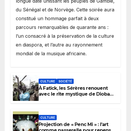
longue date unissant les peuples de Gambie,
du Sénégal et de Norvège. Cette soirée aura
constitué un hommage parfait à deux
parcours remarquables de quarante ans :
l’un consacré à la préservation de la culture
en diaspora, et l’autre au rayonnement
mondial de la musique africaine.
CULTURE
SOCIÉTÉ
À Fatick, les Sérères renouent
avec le rite mystique de Diobaye
pour implorer le retour de la
pluie.
CULTURE
Projection de « Penc Mi » : l’art
comme passerelle pour repenser