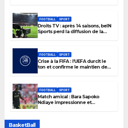
FOOTBALL
SPORT
Droits TV : après 14 saisons, beIN
Sports perd la diffusion de la
Liga
FOOTBALL
SPORT
Crise à la FIFA : l’UEFA durcit le
ton et confirme le maintien de
son boycott des Coupes du
monde.
FOOTBALL
SPORT
Match amical : Bara Sapoko
Ndiaye impressionne et
confirme son potentiel avec le
Bayern Munich
BasketBall