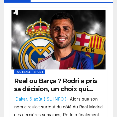
FOOTBALL
SPORT
Real ou Barça ? Rodri a pris
sa décision, un choix qui
pourrait faire grand bruit
Dakar. 6 août ( SL-INFO )-
Alors que son
sur le marché des
nom circulait surtout du côté du Real Madrid
transferts.
ces dernières semaines, Rodri a finalement