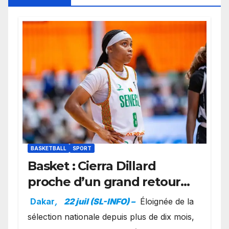
BASKETBALL
SPORT
Basket : Cierra Dillard
proche d’un grand retour
avec les Lionnes ?
Dakar
,
22 juil (SL-INFO) –
Éloignée de la
sélection nationale depuis plus de dix mois,