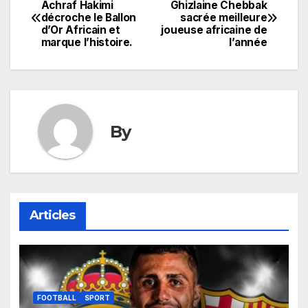
Navigation
Achraf Hakimi
Ghizlaine Chebbak
décroche le Ballon
sacrée meilleure
de
d’Or Africain et
joueuse africaine de
marque l’histoire.
l’année
l’article
By
Articles
FOOTBALL
SPORT