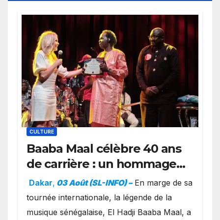
CULTURE
Baaba Maal célèbre 40 ans
de carrière : un hommage
exceptionnel à Oslo en
Dakar
,
03 Août (SL-INFO) –
​En marge de sa
présence de la famille
tournée internationale, la légende de la
royale.
musique sénégalaise, El Hadji Baaba Maal, a