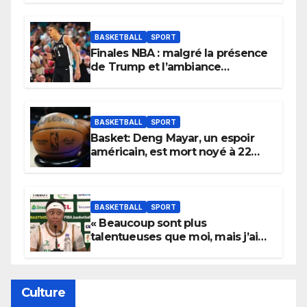
BASKETBALL
SPORT
Finales NBA : malgré la présence
de Trump et l’ambiance
électrique du Garden,
Wembanyama fait taire New
York
BASKETBALL
SPORT
Basket: Deng Mayar, un espoir
américain, est mort noyé à 22
ans
BASKETBALL
SPORT
« Beaucoup sont plus
talentueuses que moi, mais j’ai
persévéré » : le message fort de
Cierra Dillard
Culture