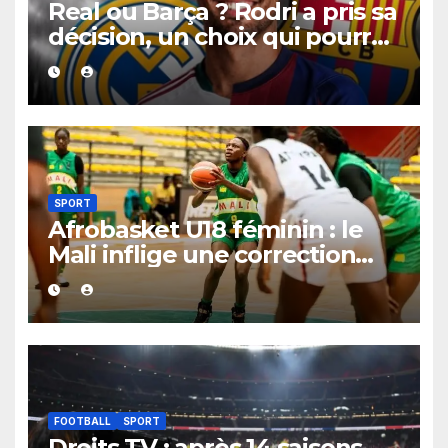
Real ou Barça ? Rodri a pris sa
décision, un choix qui pourrait
faire grand bruit sur le
marché des transferts.
SPORT
Afrobasket U18 féminin : le
Mali inflige une correction
historique au Bénin avec plus
de 100 points d’écart
FOOTBALL
SPORT
Droits TV : après 14 saisons,