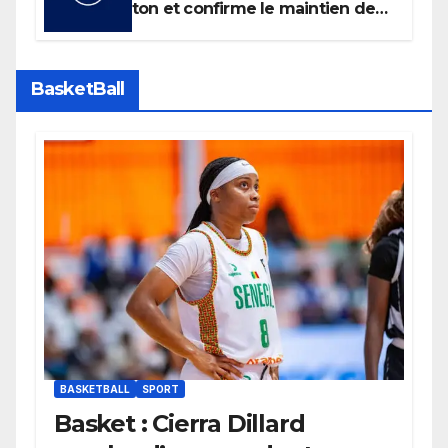
ton et confirme le maintien de
son boycott des Coupes du
monde.
BasketBall
BASKETBALL
SPORT
Basket : Cierra Dillard