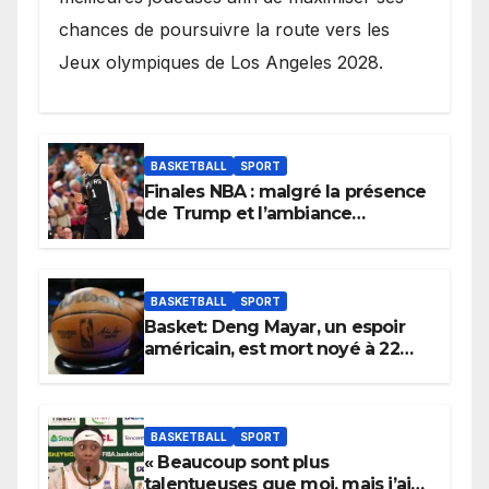
chances de poursuivre la route vers les
Jeux olympiques de Los Angeles 2028.
BASKETBALL
SPORT
Finales NBA : malgré la présence
de Trump et l’ambiance
électrique du Garden,
Wembanyama fait taire New
York
BASKETBALL
SPORT
Basket: Deng Mayar, un espoir
américain, est mort noyé à 22
ans
BASKETBALL
SPORT
« Beaucoup sont plus
talentueuses que moi, mais j’ai