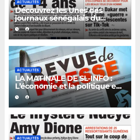
ACTUALITÉS
Découvrez les Unes des
journaux sénégalais du
vendredi 07 août 2026
ACTUALITÉS
LA MATINALE DE SL-INFO :
L’économie et la politique en
vedette
ACTUALITÉS