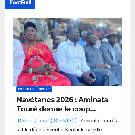
FootBall
FOOTBALL
SPORT
Navétanes 2026 : Aminata
Touré donne le coup
d’envoi de l’initiative « Zéro
Dakar. 7 août ( SL-INFO )-
Aminata Touré a
Violence » depuis sa ville
fait le déplacement à Kaolack, sa ville