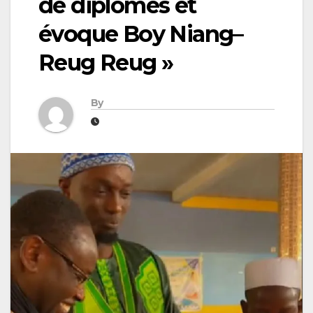
de diplômes et
évoque Boy Niang–
Reug Reug »
By