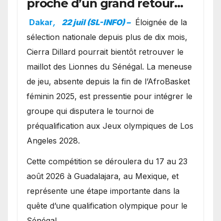
proche d’un grand retour
avec les Lionnes ?
Dakar
,
22 juil (SL-INFO) –
Éloignée de la
sélection nationale depuis plus de dix mois,
Cierra Dillard pourrait bientôt retrouver le
maillot des Lionnes du Sénégal. La meneuse
de jeu, absente depuis la fin de l’AfroBasket
féminin 2025, est pressentie pour intégrer le
groupe qui disputera le tournoi de
préqualification aux Jeux olympiques de Los
Angeles 2028.
Cette compétition se déroulera du 17 au 23
août 2026 à Guadalajara, au Mexique, et
représente une étape importante dans la
quête d’une qualification olympique pour le
Sénégal.