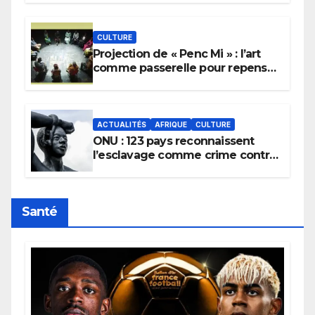
pluie.
CULTURE
Projection de « Penc Mi » : l’art
comme passerelle pour repenser
la transmission des savoirs
africains.
ACTUALITÉS
AFRIQUE
CULTURE
ONU : 123 pays reconnaissent
l’esclavage comme crime contre
l’humanité, la France toujours en
retard sur le Code noi
Santé