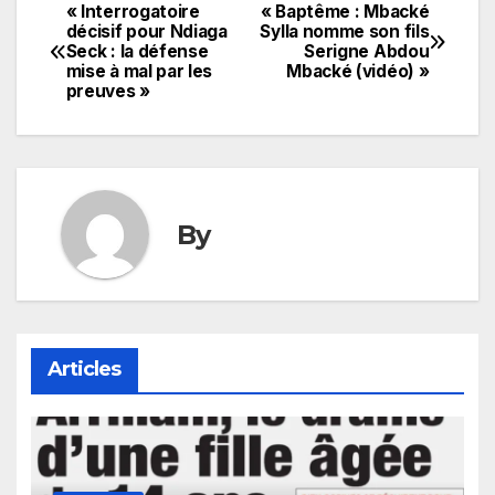
« Interrogatoire
« Baptême : Mbacké
Navigation
décisif pour Ndiaga
Sylla nomme son fils
Seck : la défense
Serigne Abdou
de
mise à mal par les
Mbacké (vidéo) »
preuves »
l’article
By
Articles