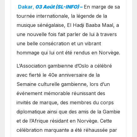
exceptionnel à Oslo en
Dakar
,
03 Août (SL-INFO) –
​En marge de sa
présence de la famille
tournée internationale, la légende de la
royale.
musique sénégalaise, El Hadji Baaba Maal, a
une nouvelle fois fait parler de lui à travers
une belle consécration et un vibrant
hommage qui lui ont été rendus en Norvège.
​L’Association gambienne d’Oslo a célébré
avec fierté le 40e anniversaire de la
Semaine culturelle gambienne, lors d’un
événement mémorable réunissant des
invités de marque, des membres du corps
diplomatique ainsi que des amis de la Gambie
et de l’Afrique résidant en Norvège. Cette
célébration marquante a été réhaussée par