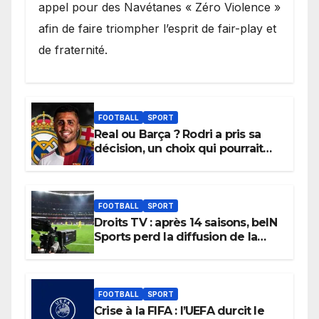
appel pour des Navétanes « Zéro Violence »
afin de faire triompher l’esprit de fair-play et
de fraternité.
FOOTBALL
SPORT
Real ou Barça ? Rodri a pris sa
décision, un choix qui pourrait
faire grand bruit sur le marché
des transferts.
FOOTBALL
SPORT
Droits TV : après 14 saisons, beIN
Sports perd la diffusion de la
Liga
FOOTBALL
SPORT
Crise à la FIFA : l’UEFA durcit le