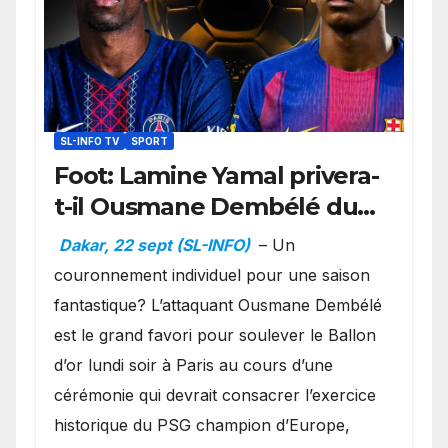
SL-INFO TV
SPORT
Foot: Lamine Yamal privera-
t-il Ousmane Dembélé du
Ballon d’or ?
Dakar, 22 sept (SL-INFO)
– Un
couronnement individuel pour une saison
fantastique? L’attaquant Ousmane Dembélé
est le grand favori pour soulever le Ballon
d’or lundi soir à Paris au cours d’une
cérémonie qui devrait consacrer l’exercice
historique du PSG champion d’Europe,