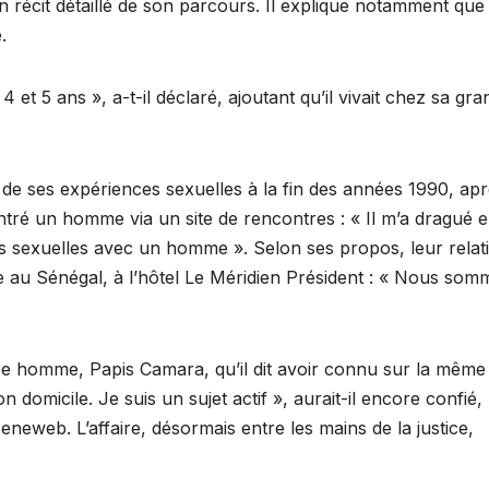
un récit détaillé de son parcours. Il explique notamment que
.
 et 5 ans », a-t-il déclaré, ajoutant qu’il vivait chez sa gra
 de ses expériences sexuelles à la fin des années 1990, ap
contré un homme via un site de rencontres : « Il m’a dragué 
ons sexuelles avec un homme ». Selon ses propos, leur relat
e au Sénégal, à l’hôtel Le Méridien Président : « Nous som
tre homme, Papis Camara, qu’il dit avoir connu sur la même
domicile. Je suis un sujet actif », aurait-il encore confié,
eneweb. L’affaire, désormais entre les mains de la justice,