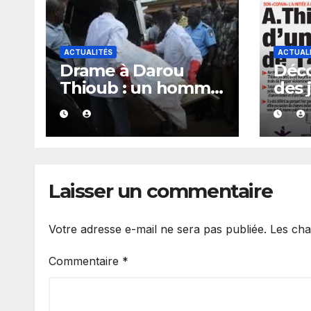
ACTUALITÉS
ACTUAL
Drame à Darou
Déco
Thioub : un homme
des 
retrouvé sans vie, la
séné
présence de traces
vend
de sang alimente
202
les premières
investigations.
Laisser un commentaire
Votre adresse e-mail ne sera pas publiée.
Les cha
Commentaire
*