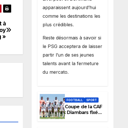
apparaissent aujourd’hui
comme les destinations les
t à
plus crédibles.
Boy
g »
Reste désormais à savoir si
le PSG acceptera de laisser
partir l’un de ses jeunes
talents avant la fermeture
du mercato.
FOOTBALL
SPORT
Coupe de la CAF
: Diambars fixé
sur son destin
africain, l’ES