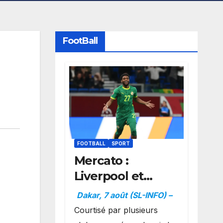
FootBall
FOOTBALL
SPORT
Mercato :
Liverpool et
Dortmund se
Dakar, 7 août (SL-INFO) –
positionnent en
Courtisé par plusieurs
favoris pour