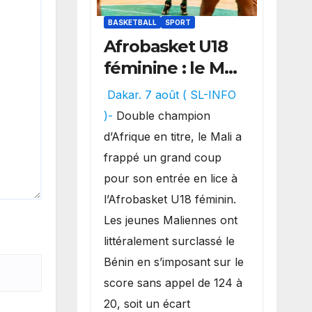
BASKETBALL
SPORT
Afrobasket U18
féminine : le Mali
réalise un
Dakar. 7 août ( SL-INFO
véritable festival
)-
Double champion
offensif et
d’Afrique en titre, le Mali a
inflige une
frappé un grand coup
lourde défaite
pour son entrée en lice à
au Bénin.
l’Afrobasket U18 féminin.
Les jeunes Maliennes ont
littéralement surclassé le
Bénin en s’imposant sur le
score sans appel de 124 à
20, soit un écart