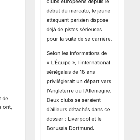
clubs européens depuis le
recruter Ibrahim
début du mercato, le jeune
Mbaye
attaquant parisien dispose
déjà de pistes sérieuses
pour la suite de sa carrière.
Selon les informations de
« L’Équipe », l’international
sénégalais de 18 ans
privilégierait un départ vers
l’Angleterre ou l’Allemagne.
t de
Deux clubs se seraient
s ont,
d’ailleurs détachés dans ce
dossier : Liverpool et le
Borussia Dortmund.