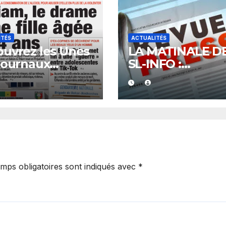
ITÉS
ACTUALITÉS
uvrez les Unes
LA MATINALE D
journaux
SL-INFO :
galais du
L’économie et la
redi 07 août
politique en
6
vedette
mps obligatoires sont indiqués avec
*