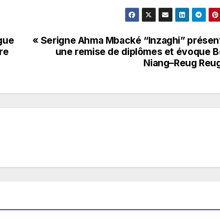
ogue
« Serigne Ahma Mbacké “Inzaghi” présen
re
une remise de diplômes et évoque 
Niang–Reug Reu