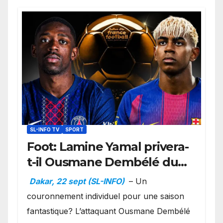
SL-INFO TV
SPORT
Foot: Lamine Yamal privera-
t-il Ousmane Dembélé du
Ballon d’or ?
Dakar, 22 sept (SL-INFO)
– Un
couronnement individuel pour une saison
fantastique? L’attaquant Ousmane Dembélé