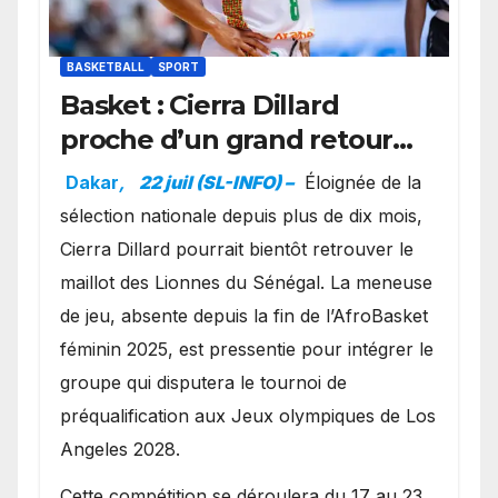
BASKETBALL
SPORT
Basket : Cierra Dillard
proche d’un grand retour
avec les Lionnes ?
Dakar
,
22 juil (SL-INFO) –
Éloignée de la
sélection nationale depuis plus de dix mois,
Cierra Dillard pourrait bientôt retrouver le
maillot des Lionnes du Sénégal. La meneuse
de jeu, absente depuis la fin de l’AfroBasket
féminin 2025, est pressentie pour intégrer le
groupe qui disputera le tournoi de
préqualification aux Jeux olympiques de Los
Angeles 2028.
Cette compétition se déroulera du 17 au 23