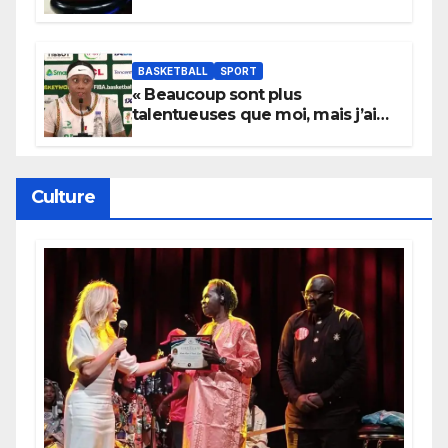
ans
BASKETBALL
SPORT
« Beaucoup sont plus
talentueuses que moi, mais j’ai
persévéré » : le message fort de
Cierra Dillard
Culture