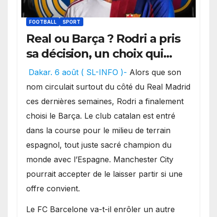
FOOTBALL
SPORT
Real ou Barça ? Rodri a pris
sa décision, un choix qui
pourrait faire grand bruit
Dakar. 6 août ( SL-INFO )-
Alors que son
sur le marché des
nom circulait surtout du côté du Real Madrid
transferts.
ces dernières semaines, Rodri a finalement
choisi le Barça. Le club catalan est entré
dans la course pour le milieu de terrain
espagnol, tout juste sacré champion du
monde avec l’Espagne. Manchester City
pourrait accepter de le laisser partir si une
offre convient.
​Le FC Barcelone va-t-il enrôler un autre