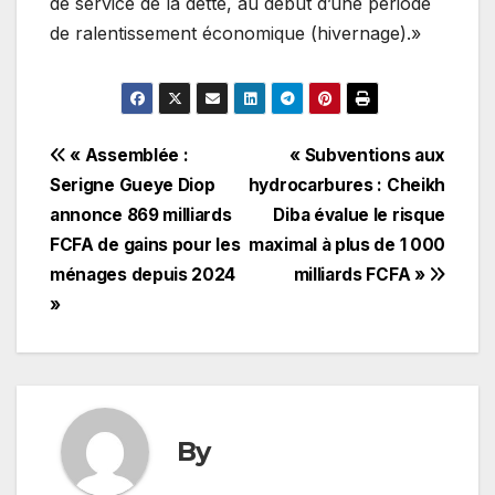
de service de la dette, au début d’une période
de ralentissement économique (hivernage).»
Navigation
« Assemblée :
« Subventions aux
Serigne Gueye Diop
hydrocarbures : Cheikh
de
annonce 869 milliards
Diba évalue le risque
l’article
FCFA de gains pour les
maximal à plus de 1 000
ménages depuis 2024
milliards FCFA »
»
By