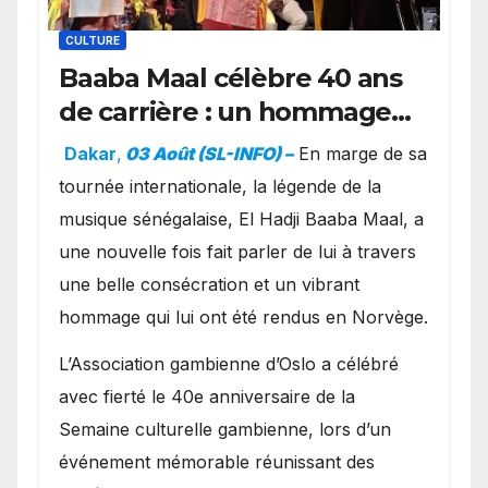
CULTURE
Baaba Maal célèbre 40 ans
de carrière : un hommage
exceptionnel à Oslo en
Dakar
,
03 Août (SL-INFO) –
​En marge de sa
présence de la famille
tournée internationale, la légende de la
royale.
musique sénégalaise, El Hadji Baaba Maal, a
une nouvelle fois fait parler de lui à travers
une belle consécration et un vibrant
hommage qui lui ont été rendus en Norvège.
​L’Association gambienne d’Oslo a célébré
avec fierté le 40e anniversaire de la
Semaine culturelle gambienne, lors d’un
événement mémorable réunissant des