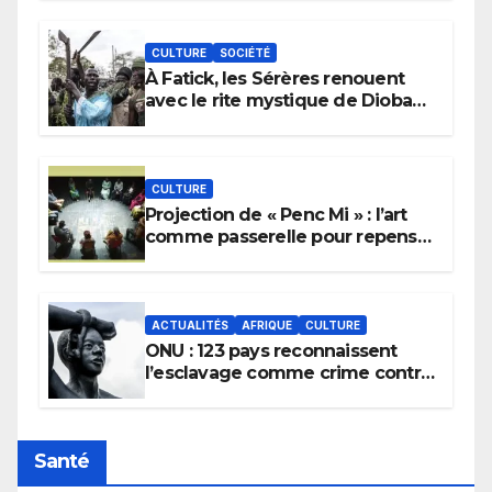
CULTURE
SOCIÉTÉ
À Fatick, les Sérères renouent
avec le rite mystique de Diobaye
pour implorer le retour de la
pluie.
CULTURE
Projection de « Penc Mi » : l’art
comme passerelle pour repenser
la transmission des savoirs
africains.
ACTUALITÉS
AFRIQUE
CULTURE
ONU : 123 pays reconnaissent
l’esclavage comme crime contre
l’humanité, la France toujours en
retard sur le Code noi
Santé