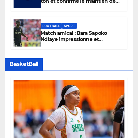
ton et confirme le maintien de
son boycott des Coupes du
monde.
FOOTBALL
SPORT
Match amical : Bara Sapoko
Ndiaye impressionne et
confirme son potentiel avec le
Bayern Munich
BasketBall