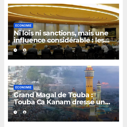
ECONOMIE
Ni lois ni sanctions, mais une
influence considérable : les
secrets du Financial Stability
Board
ECONOMIE
Grand Magal de Touba :
Touba Ca Kanam dresse un
bilan positif et se fixe un
objectif de 7 milliards FCFA