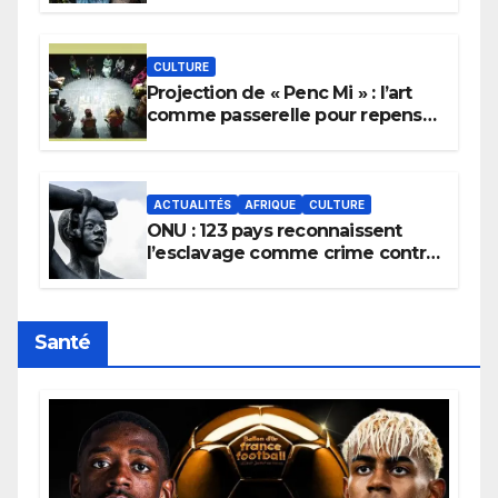
pluie.
CULTURE
Projection de « Penc Mi » : l’art
comme passerelle pour repenser
la transmission des savoirs
africains.
ACTUALITÉS
AFRIQUE
CULTURE
ONU : 123 pays reconnaissent
l’esclavage comme crime contre
l’humanité, la France toujours en
retard sur le Code noi
Santé