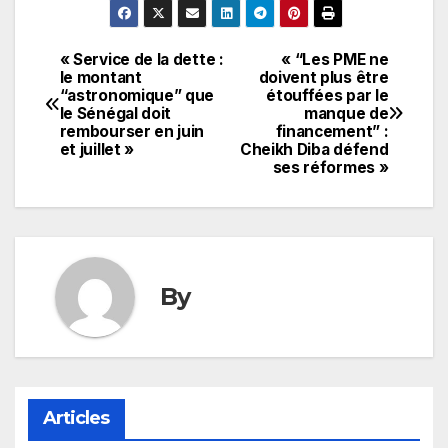
« Service de la dette :
« “Les PME ne
Navigation
le montant
doivent plus être
“astronomique” que
étouffées par le
de
le Sénégal doit
manque de
rembourser en juin
financement” :
l’article
et juillet »
Cheikh Diba défend
ses réformes »
By
Articles