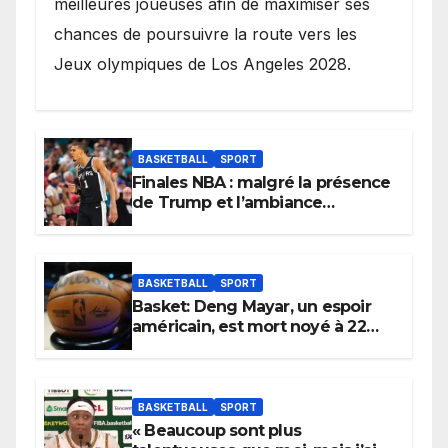
meilleures joueuses afin de maximiser ses
chances de poursuivre la route vers les
Jeux olympiques de Los Angeles 2028.
BASKETBALL
SPORT
Finales NBA : malgré la présence
de Trump et l’ambiance
électrique du Garden,
Wembanyama fait taire New
York
BASKETBALL
SPORT
Basket: Deng Mayar, un espoir
américain, est mort noyé à 22
ans
BASKETBALL
SPORT
« Beaucoup sont plus