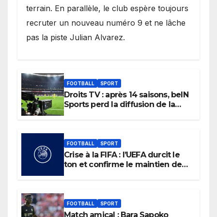
terrain. En parallèle, le club espère toujours
recruter un nouveau numéro 9 et ne lâche
pas la piste Julian Alvarez.
FOOTBALL
SPORT
Droits TV : après 14 saisons, beIN
Sports perd la diffusion de la
Liga
FOOTBALL
SPORT
Crise à la FIFA : l’UEFA durcit le
ton et confirme le maintien de
son boycott des Coupes du
monde.
FOOTBALL
SPORT
Match amical : Bara Sapoko