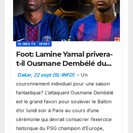
SL-INFO TV
SPORT
Foot: Lamine Yamal privera-
t-il Ousmane Dembélé du
Ballon d’or ?
Dakar, 22 sept (SL-INFO)
– Un
couronnement individuel pour une saison
fantastique? L’attaquant Ousmane Dembélé
est le grand favori pour soulever le Ballon
d’or lundi soir à Paris au cours d’une
cérémonie qui devrait consacrer l’exercice
historique du PSG champion d’Europe,