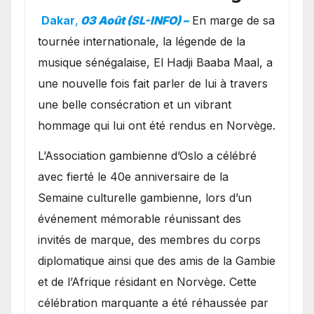
exceptionnel à Oslo en
Dakar
,
03 Août (SL-INFO) –
​En marge de sa
présence de la famille
tournée internationale, la légende de la
royale.
musique sénégalaise, El Hadji Baaba Maal, a
une nouvelle fois fait parler de lui à travers
une belle consécration et un vibrant
hommage qui lui ont été rendus en Norvège.
​L’Association gambienne d’Oslo a célébré
avec fierté le 40e anniversaire de la
Semaine culturelle gambienne, lors d’un
événement mémorable réunissant des
invités de marque, des membres du corps
diplomatique ainsi que des amis de la Gambie
et de l’Afrique résidant en Norvège. Cette
célébration marquante a été réhaussée par