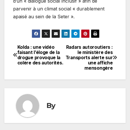
d’un « dialogue social inclusif » afin de
parvenir à un climat social « durablement
apaisé au sein de la Seter ».
Kolda : une vidéo
Radars autoroutiers :
Navigation
faisant l’éloge de la
le ministère des
drogue provoque la
Transports alerte sur
de
colère des autorités.
une affiche
mensongère
l’article
By