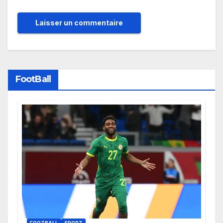
FootBall
FOOTBALL
SPORT