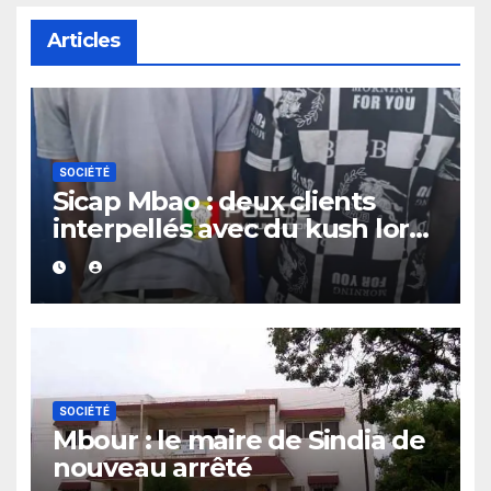
Articles
SOCIÉTÉ
Sicap Mbao : deux clients
interpellés avec du kush lors
d’un contrôle de police dans
un bar
SOCIÉTÉ
Mbour : le maire de Sindia de
nouveau arrêté