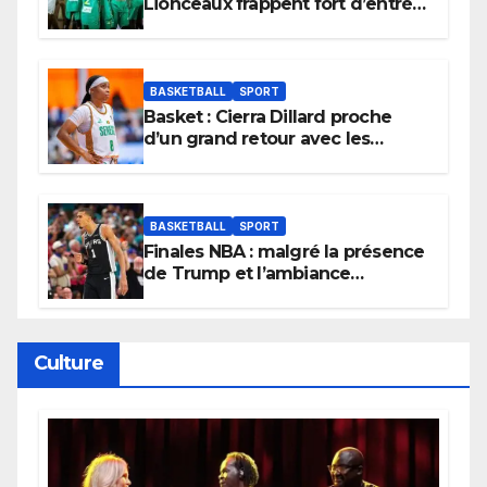
Lionceaux frappent fort d’entrée
et lancent idéalement leur
tournoi.
BASKETBALL
SPORT
Basket : Cierra Dillard proche
d’un grand retour avec les
Lionnes ?
BASKETBALL
SPORT
Finales NBA : malgré la présence
de Trump et l’ambiance
électrique du Garden,
Wembanyama fait taire New
York
Culture