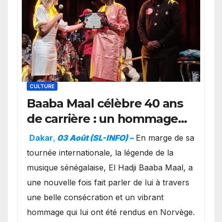
CULTURE
Baaba Maal célèbre 40 ans
de carrière : un hommage
exceptionnel à Oslo en
Dakar
,
03 Août (SL-INFO) –
​En marge de sa
présence de la famille
tournée internationale, la légende de la
royale.
musique sénégalaise, El Hadji Baaba Maal, a
une nouvelle fois fait parler de lui à travers
une belle consécration et un vibrant
hommage qui lui ont été rendus en Norvège.