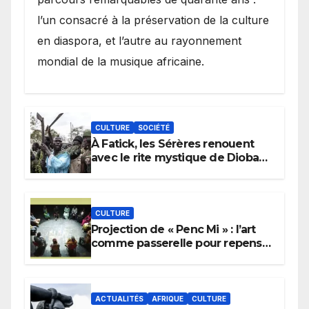
l’un consacré à la préservation de la culture
en diaspora, et l’autre au rayonnement
mondial de la musique africaine.
CULTURE
SOCIÉTÉ
À Fatick, les Sérères renouent
avec le rite mystique de Diobaye
pour implorer le retour de la
pluie.
CULTURE
Projection de « Penc Mi » : l’art
comme passerelle pour repenser
la transmission des savoirs
africains.
ACTUALITÉS
AFRIQUE
CULTURE