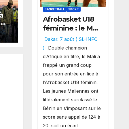
BASKETBALL
SPORT
 à
Afrobasket U18
G
féminine : le Mali
en
réalise un
Dakar. 7 août ( SL-INFO
de
véritable festival
)-
Double champion
rid
offensif et
d’Afrique en titre, le Mali a
inflige une
frappé un grand coup
lourde défaite
pour son entrée en lice à
au Bénin.
l’Afrobasket U18 féminin.
Les jeunes Maliennes ont
littéralement surclassé le
Bénin en s’imposant sur le
score sans appel de 124 à
20, soit un écart