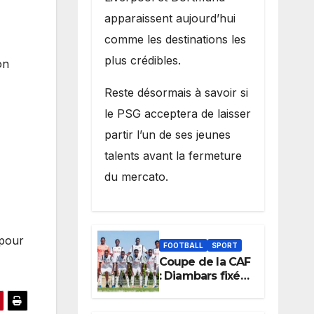
apparaissent aujourd’hui
comme les destinations les
plus crédibles.
on
Reste désormais à savoir si
le PSG acceptera de laisser
partir l’un de ses jeunes
talents avant la fermeture
du mercato.
 pour
FOOTBALL
SPORT
Coupe de la CAF
: Diambars fixé
sur son destin
africain, l’ES