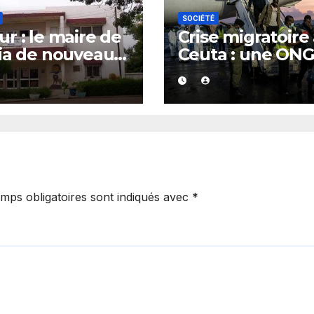
SOCIÉTÉ
r : le maire de
Crise migratoire
ia de nouveau
Ceuta : une ON
té
marocaine met 
cause les
responsabilités 
Rabat et de Mad
mps obligatoires sont indiqués avec
*