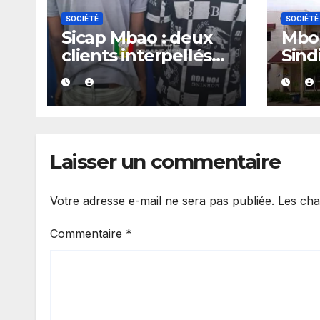
SOCIÉTÉ
SOCIÉTÉ
Sicap Mbao : deux
Mbou
clients interpellés
Sind
avec du kush lors
arrê
d’un contrôle de
police dans un bar
Laisser un commentaire
Votre adresse e-mail ne sera pas publiée.
Les cha
Commentaire
*