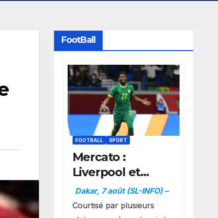
FootBall
e
FOOTBALL
SPORT
Mercato :
Liverpool et
Dortmund se
Dakar, 7 août (SL-INFO) –
positionnent en
Courtisé par plusieurs
favoris pour