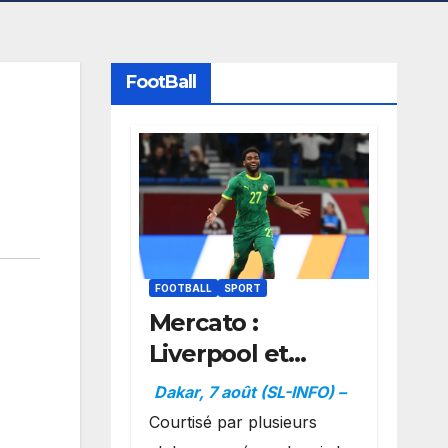
FootBall
FOOTBALL
SPORT
Mercato :
Liverpool et
Dortmund se
Dakar, 7 août (SL-INFO) –
positionnent en
Courtisé par plusieurs
favoris pour