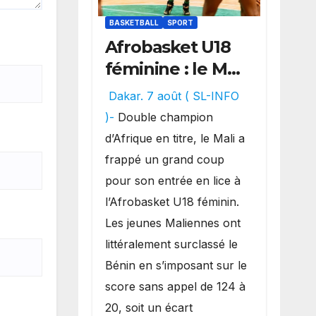
BASKETBALL
SPORT
Afrobasket U18
féminine : le Mali
réalise un
Dakar. 7 août ( SL-INFO
véritable festival
)-
Double champion
offensif et
d’Afrique en titre, le Mali a
inflige une
frappé un grand coup
lourde défaite
pour son entrée en lice à
au Bénin.
l’Afrobasket U18 féminin.
Les jeunes Maliennes ont
littéralement surclassé le
Bénin en s’imposant sur le
score sans appel de 124 à
20, soit un écart