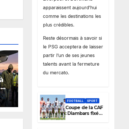
apparaissent aujourd’hui
comme les destinations les
plus crédibles.
Reste désormais à savoir si
le PSG acceptera de laisser
partir l’un de ses jeunes
talents avant la fermeture
du mercato.
 à
G
en
FOOTBALL
SPORT
de
Coupe de la CAF
: Diambars fixé
rid
sur son destin
africain, l’ES