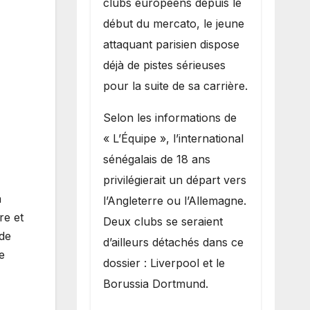
clubs européens depuis le
recruter Ibrahim
début du mercato, le jeune
Mbaye
attaquant parisien dispose
déjà de pistes sérieuses
pour la suite de sa carrière.
Selon les informations de
« L’Équipe », l’international
sénégalais de 18 ans
privilégierait un départ vers
a
l’Angleterre ou l’Allemagne.
re et
Deux clubs se seraient
 de
d’ailleurs détachés dans ce
e
dossier : Liverpool et le
Borussia Dortmund.