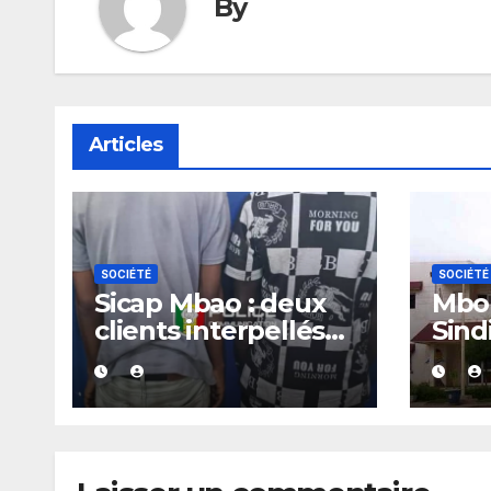
By
Articles
SOCIÉTÉ
SOCIÉTÉ
Sicap Mbao : deux
Mbou
clients interpellés
Sind
avec du kush lors
arrê
d’un contrôle de
police dans un bar