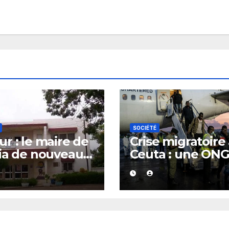
SOCIÉTÉ
r : le maire de
Crise migratoire
ia de nouveau
Ceuta : une ON
té
marocaine met 
cause les
responsabilités 
Rabat et de Mad