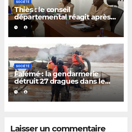
SOCIÉTÉ
Thiès : le conseil
départemental réagit après
le rappel à l’ordre du
gouverneur
SOCIÉTÉ
Falémé : la gendarmerie
détruit 27 dragues dans le
cadre de la lutte contre
l’exploitation illégale
Laisser un commentaire