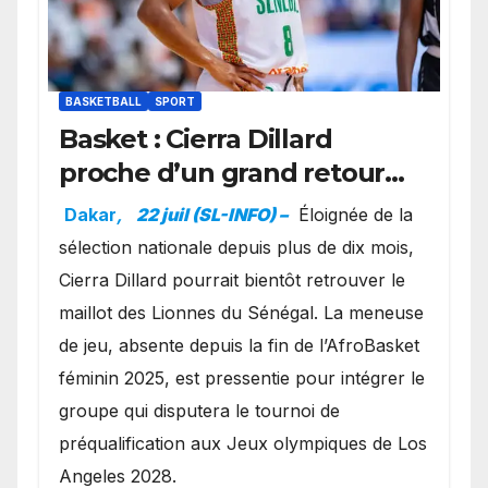
BASKETBALL
SPORT
Basket : Cierra Dillard
proche d’un grand retour
avec les Lionnes ?
Dakar
,
22 juil (SL-INFO) –
Éloignée de la
sélection nationale depuis plus de dix mois,
Cierra Dillard pourrait bientôt retrouver le
maillot des Lionnes du Sénégal. La meneuse
de jeu, absente depuis la fin de l’AfroBasket
féminin 2025, est pressentie pour intégrer le
groupe qui disputera le tournoi de
préqualification aux Jeux olympiques de Los
Angeles 2028.