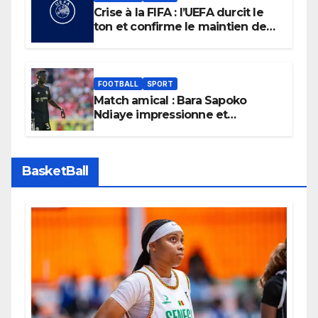
Crise à la FIFA : l’UEFA durcit le
ton et confirme le maintien de
son boycott des Coupes du
monde.
FOOTBALL
SPORT
Match amical : Bara Sapoko
Ndiaye impressionne et
confirme son potentiel avec le
Bayern Munich
BasketBall