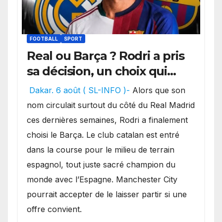
FOOTBALL
SPORT
Real ou Barça ? Rodri a pris
sa décision, un choix qui
pourrait faire grand bruit
Dakar. 6 août ( SL-INFO )-
Alors que son
sur le marché des
nom circulait surtout du côté du Real Madrid
transferts.
ces dernières semaines, Rodri a finalement
choisi le Barça. Le club catalan est entré
dans la course pour le milieu de terrain
espagnol, tout juste sacré champion du
monde avec l’Espagne. Manchester City
pourrait accepter de le laisser partir si une
offre convient.