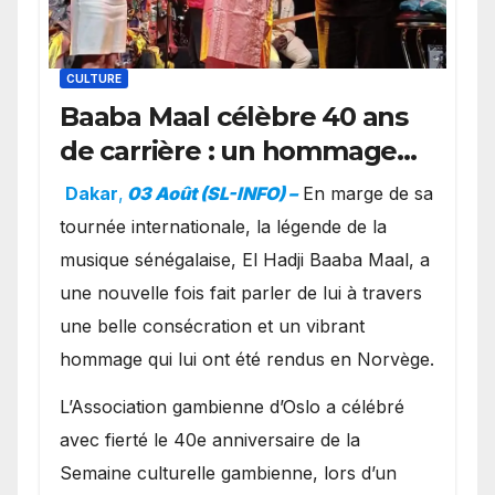
CULTURE
Baaba Maal célèbre 40 ans
de carrière : un hommage
exceptionnel à Oslo en
Dakar
,
03 Août (SL-INFO) –
​En marge de sa
présence de la famille
tournée internationale, la légende de la
royale.
musique sénégalaise, El Hadji Baaba Maal, a
une nouvelle fois fait parler de lui à travers
une belle consécration et un vibrant
hommage qui lui ont été rendus en Norvège.
​L’Association gambienne d’Oslo a célébré
avec fierté le 40e anniversaire de la
Semaine culturelle gambienne, lors d’un