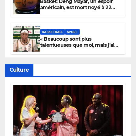
Basket: Deng Mayar, un espoir
américain, est mort noyé à 22
ans
BASKETBALL
SPORT
« Beaucoup sont plus
talentueuses que moi, mais j’ai
persévéré » : le message fort de
Cierra Dillard
Culture