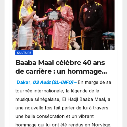
CULTURE
Baaba Maal célèbre 40 ans
de carrière : un hommage
exceptionnel à Oslo en
Dakar
,
03 Août (SL-INFO) –
​En marge de sa
présence de la famille
tournée internationale, la légende de la
royale.
musique sénégalaise, El Hadji Baaba Maal, a
une nouvelle fois fait parler de lui à travers
une belle consécration et un vibrant
hommage qui lui ont été rendus en Norvège.