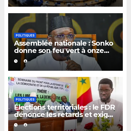
fonds spéciaux et secrets
POLITIQUES
Assemblée nationale : Sonko
donne son feu vert à onze
dossiers majeurs
POLITIQUES
Élections territoriales : le FDR
dénonce les retards et exige
un calendrier électoral précis