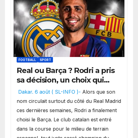
FOOTBALL
SPORT
Real ou Barça ? Rodri a pris
sa décision, un choix qui
pourrait faire grand bruit
Dakar. 6 août ( SL-INFO )-
Alors que son
sur le marché des
nom circulait surtout du côté du Real Madrid
transferts.
ces dernières semaines, Rodri a finalement
choisi le Barça. Le club catalan est entré
dans la course pour le milieu de terrain
espagnol, tout juste sacré champion du