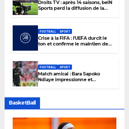
Droits TV : après 14 saisons, beIN
Sports perd la diffusion de la
Liga
FOOTBALL
SPORT
Crise à la FIFA : l’UEFA durcit le
ton et confirme le maintien de
son boycott des Coupes du
monde.
FOOTBALL
SPORT
Match amical : Bara Sapoko
Ndiaye impressionne et
confirme son potentiel avec le
Bayern Munich
BasketBall