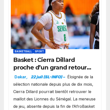
BASKETBALL
SPORT
Basket : Cierra Dillard
proche d’un grand retour
avec les Lionnes ?
Dakar
,
22 juil (SL-INFO) –
Éloignée de la
sélection nationale depuis plus de dix mois,
Cierra Dillard pourrait bientôt retrouver le
maillot des Lionnes du Sénégal. La meneuse
de jeu, absente depuis la fin de l’AfroBasket