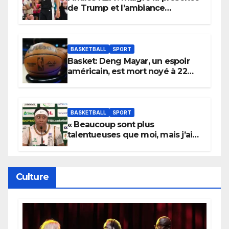
de Trump et l’ambiance
électrique du Garden,
Wembanyama fait taire New
York
BASKETBALL
SPORT
Basket: Deng Mayar, un espoir
américain, est mort noyé à 22
ans
BASKETBALL
SPORT
« Beaucoup sont plus
talentueuses que moi, mais j’ai
persévéré » : le message fort de
Cierra Dillard
Culture