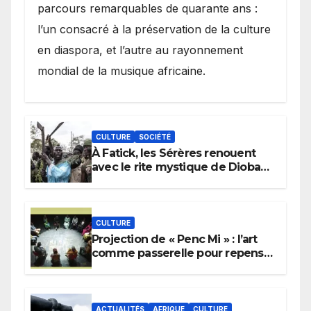
parcours remarquables de quarante ans :
l’un consacré à la préservation de la culture
en diaspora, et l’autre au rayonnement
mondial de la musique africaine.
CULTURE
SOCIÉTÉ
À Fatick, les Sérères renouent
avec le rite mystique de Diobaye
pour implorer le retour de la
pluie.
CULTURE
Projection de « Penc Mi » : l’art
comme passerelle pour repenser
la transmission des savoirs
africains.
ACTUALITÉS
AFRIQUE
CULTURE