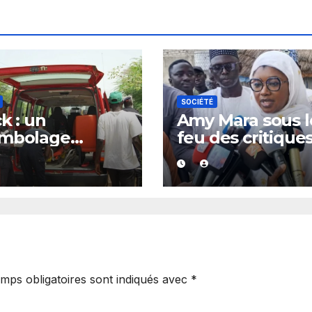
SOCIÉTÉ
ck : un
Amy Mara sous l
ambolage
feu des critique
iquant trois
après une nouve
cules fait deux
prise de parole 
sés, dont un
français
e
mps obligatoires sont indiqués avec
*