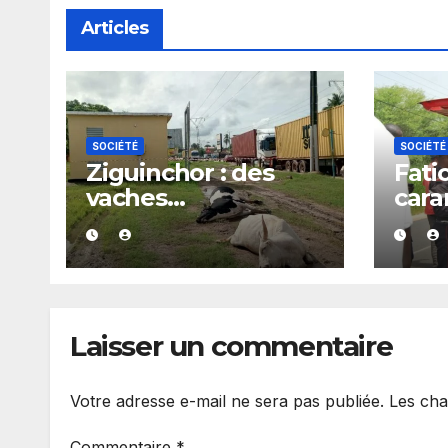
Articles
SOCIÉTÉ
SOCIÉTÉ
Ziguinchor : des
Fati
vaches
car
électrocutées, les
impl
éleveurs alertent
véhi
sur un danger
bles
public et
grav
interpellent la
Laisser un commentaire
Senelec
Votre adresse e-mail ne sera pas publiée.
Les cha
Commentaire
*