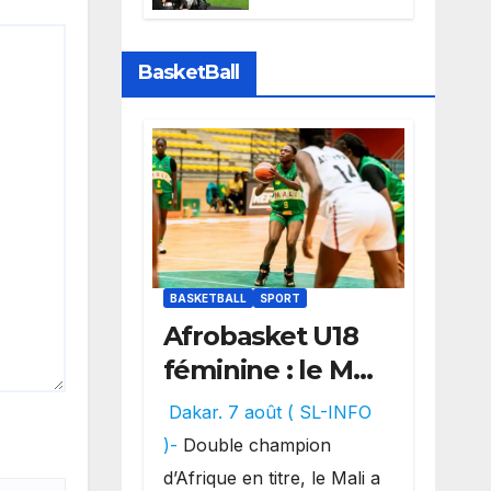
Sports perd la
diffusion de la
Liga
BasketBall
BASKETBALL
SPORT
Afrobasket U18
féminine : le Mali
réalise un
Dakar. 7 août ( SL-INFO
véritable festival
)-
Double champion
offensif et
d’Afrique en titre, le Mali a