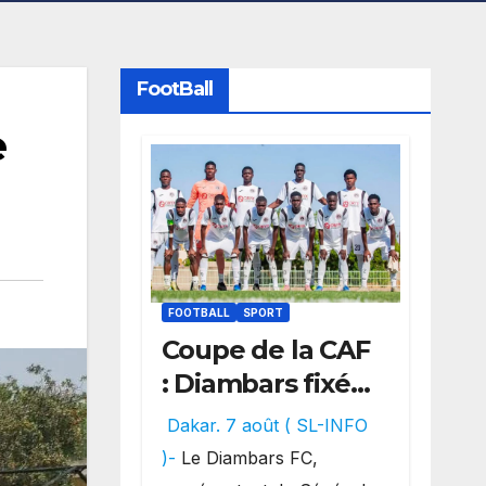
FootBall
e
FOOTBALL
SPORT
Coupe de la CAF
: Diambars fixé
sur son destin
Dakar. 7 août ( SL-INFO
africain, l’ES
)-
Le Diambars FC,
Zarzis sera son