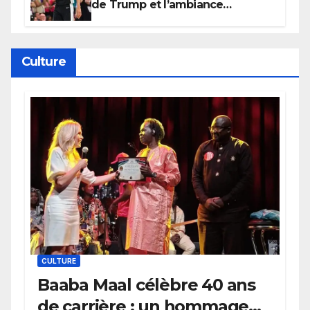
de Trump et l’ambiance
électrique du Garden,
Wembanyama fait taire New
York
Culture
CULTURE
Baaba Maal célèbre 40 ans
de carrière : un hommage