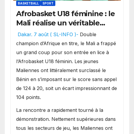
BASKETBALL
SPORT
Afrobasket U18 féminine : le
Mali réalise un véritable
festival offensif et inflige
Dakar. 7 août ( SL-INFO )-
Double
une lourde défaite au
champion d’Afrique en titre, le Mali a frappé
Bénin.
un grand coup pour son entrée en lice à
l’Afrobasket U18 féminin. Les jeunes
Maliennes ont littéralement surclassé le
Bénin en s’imposant sur le score sans appel
de 124 à 20, soit un écart impressionnant de
104 points.
La rencontre a rapidement tourné à la
démonstration. Nettement supérieures dans
tous les secteurs de jeu, les Maliennes ont