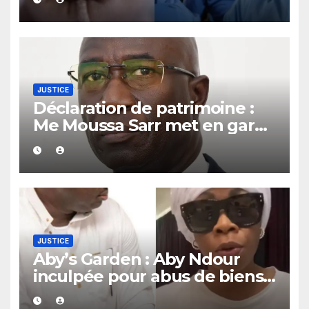
sous un lit
JUSTICE
Déclaration de patrimoine :
Me Moussa Sarr met en garde
les récalcitrants
JUSTICE
Aby’s Garden : Aby Ndour
inculpée pour abus de biens
sociaux dans une affaire