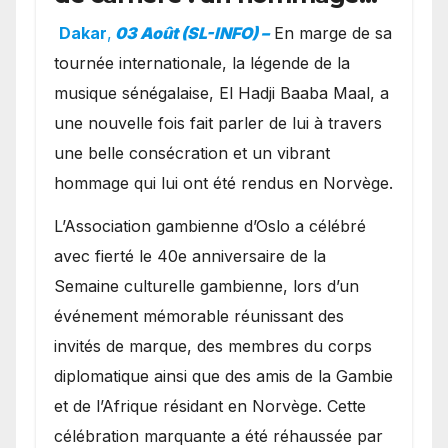
exceptionnel à Oslo en
Dakar
,
03 Août (SL-INFO) –
​En marge de sa
présence de la famille
tournée internationale, la légende de la
royale.
musique sénégalaise, El Hadji Baaba Maal, a
une nouvelle fois fait parler de lui à travers
une belle consécration et un vibrant
hommage qui lui ont été rendus en Norvège.
​L’Association gambienne d’Oslo a célébré
avec fierté le 40e anniversaire de la
Semaine culturelle gambienne, lors d’un
événement mémorable réunissant des
invités de marque, des membres du corps
diplomatique ainsi que des amis de la Gambie
et de l’Afrique résidant en Norvège. Cette
célébration marquante a été réhaussée par