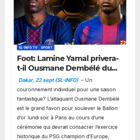
SL-INFO TV
SPORT
Foot: Lamine Yamal privera-
t-il Ousmane Dembélé du
Ballon d’or ?
Dakar, 22 sept (SL-INFO)
– Un
couronnement individuel pour une saison
fantastique? L’attaquant Ousmane Dembélé
est le grand favori pour soulever le Ballon
d’or lundi soir à Paris au cours d’une
cérémonie qui devrait consacrer l’exercice
historique du PSG champion d’Europe,