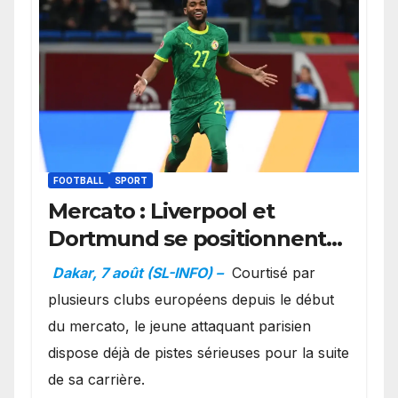
FOOTBALL
SPORT
Mercato : Liverpool et
Dortmund se positionnent
en favoris pour recruter
Dakar, 7 août (SL-INFO) –
Courtisé par
Ibrahim Mbaye
plusieurs clubs européens depuis le début
du mercato, le jeune attaquant parisien
dispose déjà de pistes sérieuses pour la suite
de sa carrière.