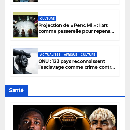
pour implorer le retour de la
pluie.
CULTURE
Projection de « Penc Mi » : l’art
comme passerelle pour repenser
la transmission des savoirs
africains.
ACTUALITÉS
AFRIQUE
CULTURE
ONU : 123 pays reconnaissent
l’esclavage comme crime contre
l’humanité, la France toujours en
retard sur le Code noi
Santé