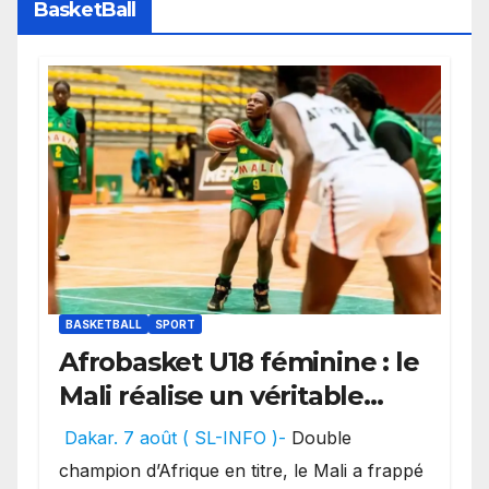
BasketBall
BASKETBALL
SPORT
Afrobasket U18 féminine : le
Mali réalise un véritable
festival offensif et inflige
Dakar. 7 août ( SL-INFO )-
Double
une lourde défaite au
champion d’Afrique en titre, le Mali a frappé