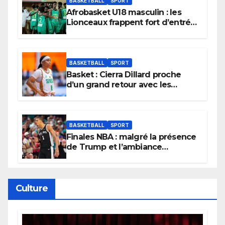
BASKETBALL
SPORT
Afrobasket U18 masculin : les
Lionceaux frappent fort d’entrée
et lancent idéalement leur
tournoi.
BASKETBALL
SPORT
Basket : Cierra Dillard proche
d’un grand retour avec les
Lionnes ?
BASKETBALL
SPORT
Finales NBA : malgré la présence
de Trump et l’ambiance
électrique du Garden,
Wembanyama fait taire New
York
Culture