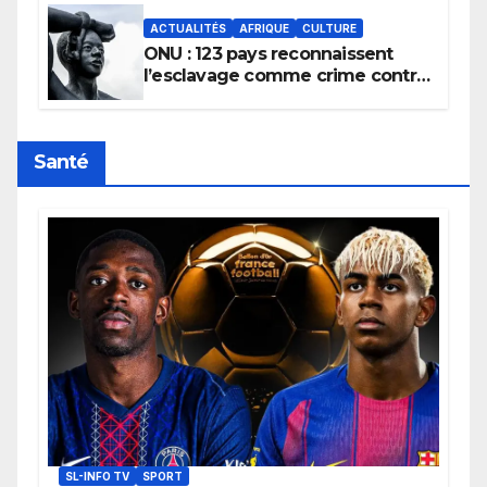
ACTUALITÉS
AFRIQUE
CULTURE
ONU : 123 pays reconnaissent
l’esclavage comme crime contre
l’humanité, la France toujours en
retard sur le Code noi
Santé
SL-INFO TV
SPORT