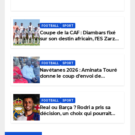
FOOTBALL
SPORT
Coupe de la CAF : Diambars fixé
sur son destin africain, l’ES Zarzis
sera son premier obstacle.
FOOTBALL
SPORT
Navétanes 2026 : Aminata Touré
donne le coup d’envoi de
l’initiative « Zéro Violence »
depuis sa ville natale pour
promouvoir des compétitions
apaisées.
FOOTBALL
SPORT
Real ou Barça ? Rodri a pris sa
décision, un choix qui pourrait
faire grand bruit sur le marché
des transferts.