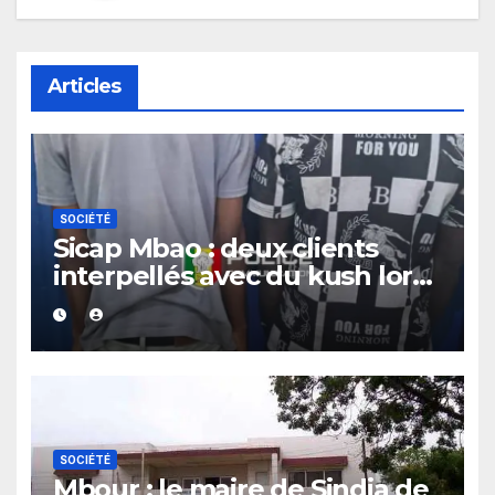
Articles
SOCIÉTÉ
Sicap Mbao : deux clients
interpellés avec du kush lors
d’un contrôle de police dans
un bar
SOCIÉTÉ
Mbour : le maire de Sindia de