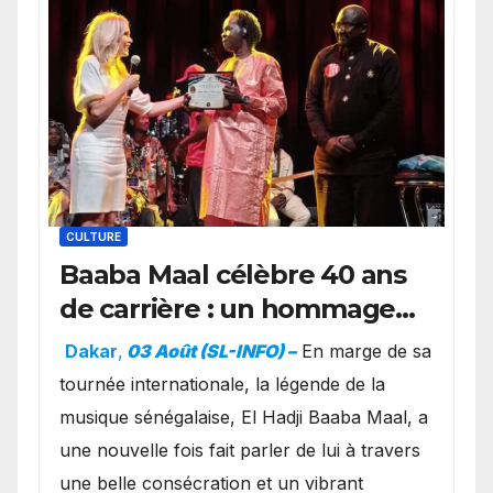
CULTURE
Baaba Maal célèbre 40 ans
de carrière : un hommage
exceptionnel à Oslo en
Dakar
,
03 Août (SL-INFO) –
​En marge de sa
présence de la famille
tournée internationale, la légende de la
royale.
musique sénégalaise, El Hadji Baaba Maal, a
une nouvelle fois fait parler de lui à travers
une belle consécration et un vibrant