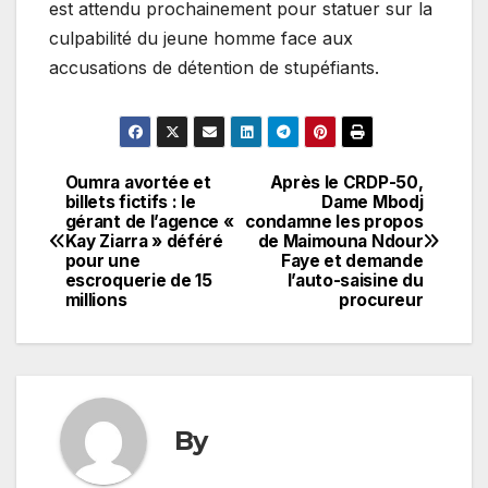
est attendu prochainement pour statuer sur la
culpabilité du jeune homme face aux
accusations de détention de stupéfiants.
Oumra avortée et
Après le CRDP-50,
Navigation
billets fictifs : le
Dame Mbodj
gérant de l’agence «
condamne les propos
de
Kay Ziarra » déféré
de Maimouna Ndour
pour une
Faye et demande
l’article
escroquerie de 15
l’auto-saisine du
millions
procureur
By