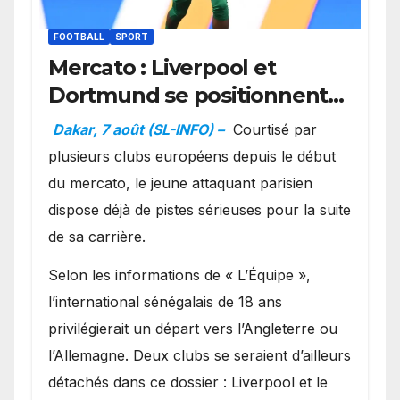
FOOTBALL
SPORT
Mercato : Liverpool et
Dortmund se positionnent
en favoris pour recruter
Dakar, 7 août (SL-INFO) –
Courtisé par
Ibrahim Mbaye
plusieurs clubs européens depuis le début
du mercato, le jeune attaquant parisien
dispose déjà de pistes sérieuses pour la suite
de sa carrière.
Selon les informations de « L’Équipe »,
l’international sénégalais de 18 ans
privilégierait un départ vers l’Angleterre ou
l’Allemagne. Deux clubs se seraient d’ailleurs
détachés dans ce dossier : Liverpool et le