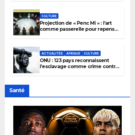
pluie.
CULTURE
Projection de « Penc Mi » : l’art
comme passerelle pour repenser
la transmission des savoirs
africains.
ACTUALITÉS
AFRIQUE
CULTURE
ONU : 123 pays reconnaissent
l’esclavage comme crime contre
l’humanité, la France toujours en
retard sur le Code noi
Santé