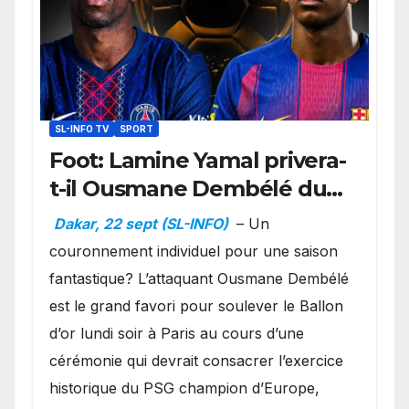
SL-INFO TV
SPORT
Foot: Lamine Yamal privera-
t-il Ousmane Dembélé du
Ballon d’or ?
Dakar, 22 sept (SL-INFO)
– Un
couronnement individuel pour une saison
fantastique? L’attaquant Ousmane Dembélé
est le grand favori pour soulever le Ballon
d’or lundi soir à Paris au cours d’une
cérémonie qui devrait consacrer l’exercice
historique du PSG champion d’Europe,