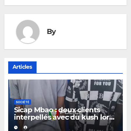
By
Articles
SOCIÉTÉ
Sicap Mbao : deux clients
interpellés avec du kush lors
d’un contrôle de police dans