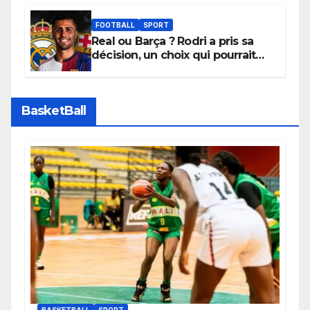
promouvoir des compétitions
apaisées.
FOOTBALL
SPORT
Real ou Barça ? Rodri a pris sa
décision, un choix qui pourrait
faire grand bruit sur le marché
des transferts.
BasketBall