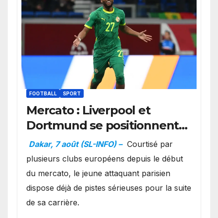
FOOTBALL
SPORT
Mercato : Liverpool et
Dortmund se positionnent
en favoris pour recruter
Dakar, 7 août (SL-INFO) –
Courtisé par
Ibrahim Mbaye
plusieurs clubs européens depuis le début
du mercato, le jeune attaquant parisien
dispose déjà de pistes sérieuses pour la suite
de sa carrière.