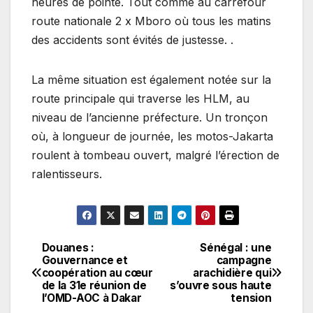
heures de pointe. Tout comme au carrefour
route nationale 2 x Mboro où tous les matins
des accidents sont évités de justesse. .
La même situation est également notée sur la
route principale qui traverse les HLM, au
niveau de l’ancienne préfecture. Un tronçon
où, à longueur de journée, les motos-Jakarta
roulent à tombeau ouvert, malgré l’érection de
ralentisseurs.
Douanes :
Sénégal : une
Navigation
Gouvernance et
campagne
coopération au cœur
arachidière qui
de
de la 31e réunion de
s’ouvre sous haute
l’OMD-AOC à Dakar
tension
l’article