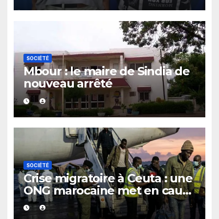
un bar
SOCIÉTÉ
Mbour : le maire de Sindia de
nouveau arrêté
SOCIÉTÉ
Crise migratoire à Ceuta : une
ONG marocaine met en cause
les responsabilités de Rabat
et de Madrid