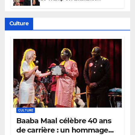
électrique du Garden,
Wembanyama fait taire New
York
Culture
CULTURE
Baaba Maal célèbre 40 ans
de carrière : un hommage