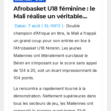
BASKETBALL
SPORT
Afrobasket U18 féminine : le
Mali réalise un véritable
festival offensif et inflige
Dakar. 7 août ( SL-INFO )-
Double
une lourde défaite au
champion d’Afrique en titre, le Mali a frappé
Bénin.
un grand coup pour son entrée en lice à
l’Afrobasket U18 féminin. Les jeunes
Maliennes ont littéralement surclassé le
Bénin en s’imposant sur le score sans appel
de 124 à 20, soit un écart impressionnant de
104 points.
La rencontre a rapidement tourné à la
démonstration. Nettement supérieures dans
tous les secteurs de jeu, les Maliennes ont
remporté le premier quart-temps 32-9,