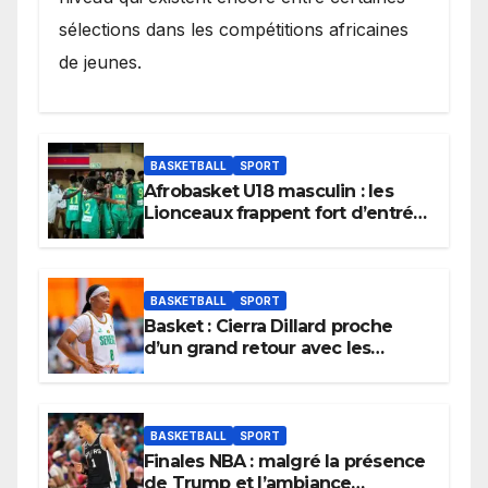
sélections dans les compétitions africaines
de jeunes.
BASKETBALL
SPORT
Afrobasket U18 masculin : les
Lionceaux frappent fort d’entrée
et lancent idéalement leur
tournoi.
BASKETBALL
SPORT
Basket : Cierra Dillard proche
d’un grand retour avec les
Lionnes ?
BASKETBALL
SPORT
Finales NBA : malgré la présence
de Trump et l’ambiance