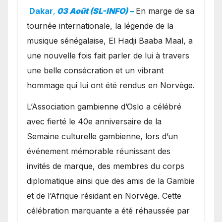
exceptionnel à Oslo en
Dakar
,
03 Août (SL-INFO) –
​En marge de sa
présence de la famille
tournée internationale, la légende de la
royale.
musique sénégalaise, El Hadji Baaba Maal, a
une nouvelle fois fait parler de lui à travers
une belle consécration et un vibrant
hommage qui lui ont été rendus en Norvège.
​L’Association gambienne d’Oslo a célébré
avec fierté le 40e anniversaire de la
Semaine culturelle gambienne, lors d’un
événement mémorable réunissant des
invités de marque, des membres du corps
diplomatique ainsi que des amis de la Gambie
et de l’Afrique résidant en Norvège. Cette
célébration marquante a été réhaussée par