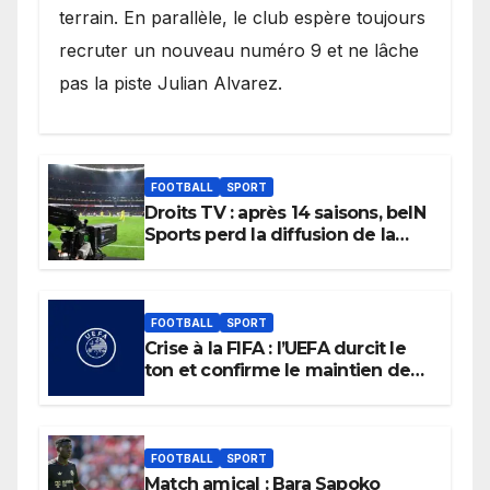
terrain. En parallèle, le club espère toujours
recruter un nouveau numéro 9 et ne lâche
pas la piste Julian Alvarez.
FOOTBALL
SPORT
Droits TV : après 14 saisons, beIN
Sports perd la diffusion de la
Liga
FOOTBALL
SPORT
Crise à la FIFA : l’UEFA durcit le
ton et confirme le maintien de
son boycott des Coupes du
monde.
FOOTBALL
SPORT
Match amical : Bara Sapoko