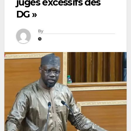
jugés excessifs des
DG »
By