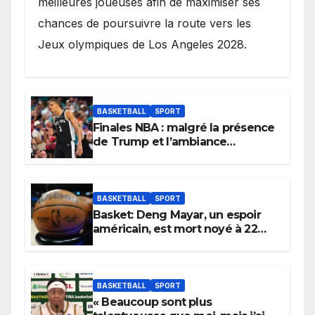
meilleures joueuses afin de maximiser ses
chances de poursuivre la route vers les
Jeux olympiques de Los Angeles 2028.
BASKETBALL
SPORT
Finales NBA : malgré la présence
de Trump et l’ambiance
électrique du Garden,
Wembanyama fait taire New
York
BASKETBALL
SPORT
Basket: Deng Mayar, un espoir
américain, est mort noyé à 22
ans
BASKETBALL
SPORT
« Beaucoup sont plus