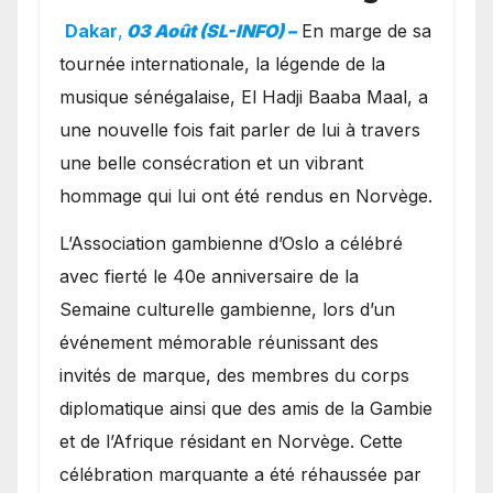
exceptionnel à Oslo en
Dakar
,
03 Août (SL-INFO) –
​En marge de sa
présence de la famille
tournée internationale, la légende de la
royale.
musique sénégalaise, El Hadji Baaba Maal, a
une nouvelle fois fait parler de lui à travers
une belle consécration et un vibrant
hommage qui lui ont été rendus en Norvège.
​L’Association gambienne d’Oslo a célébré
avec fierté le 40e anniversaire de la
Semaine culturelle gambienne, lors d’un
événement mémorable réunissant des
invités de marque, des membres du corps
diplomatique ainsi que des amis de la Gambie
et de l’Afrique résidant en Norvège. Cette
célébration marquante a été réhaussée par