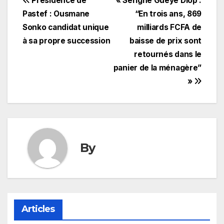
Navigation
Présidence de
« Serigne Guèye Diop :
Pastef : Ousmane
“En trois ans, 869
de
Sonko candidat unique
milliards FCFA de
l’article
à sa propre succession
baisse de prix sont
retournés dans le
panier de la ménagère”
»
By
Articles