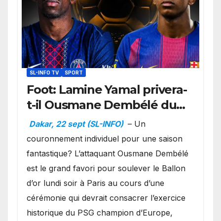
SL-INFO TV
SPORT
Foot: Lamine Yamal privera-
t-il Ousmane Dembélé du
Ballon d’or ?
Dakar, 22 sept (SL-INFO)
– Un
couronnement individuel pour une saison
fantastique? L’attaquant Ousmane Dembélé
est le grand favori pour soulever le Ballon
d’or lundi soir à Paris au cours d’une
cérémonie qui devrait consacrer l’exercice
historique du PSG champion d’Europe,