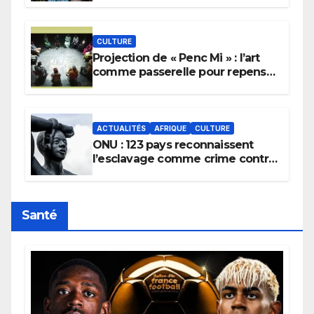
pluie.
CULTURE
Projection de « Penc Mi » : l’art
comme passerelle pour repenser
la transmission des savoirs
africains.
ACTUALITÉS
AFRIQUE
CULTURE
ONU : 123 pays reconnaissent
l’esclavage comme crime contre
l’humanité, la France toujours en
retard sur le Code noi
Santé