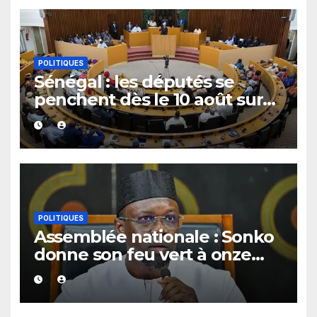
POLITIQUES
Sénégal : les députés se
penchent dès le 10 août sur
plusieurs textes, dont les
fonds spéciaux et secrets
POLITIQUES
Assemblée nationale : Sonko
donne son feu vert à onze
dossiers majeurs