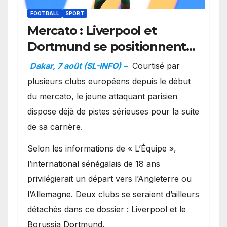
FOOTBALL
SPORT
Mercato : Liverpool et
Dortmund se positionnent
en favoris pour recruter
Dakar, 7 août (SL-INFO) –
Courtisé par
Ibrahim Mbaye
plusieurs clubs européens depuis le début
du mercato, le jeune attaquant parisien
dispose déjà de pistes sérieuses pour la suite
de sa carrière.
Selon les informations de « L’Équipe »,
l’international sénégalais de 18 ans
privilégierait un départ vers l’Angleterre ou
l’Allemagne. Deux clubs se seraient d’ailleurs
détachés dans ce dossier : Liverpool et le
Borussia Dortmund.