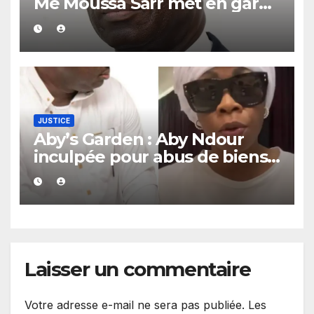
Me Moussa Sarr met en garde
les récalcitrants
JUSTICE
Aby’s Garden : Aby Ndour
inculpée pour abus de biens
sociaux dans une affaire
portant sur 420 millions FCFA
Laisser un commentaire
Votre adresse e-mail ne sera pas publiée.
Les