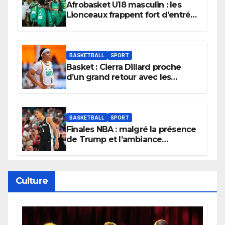
Afrobasket U18 masculin : les
Lionceaux frappent fort d’entrée
et lancent idéalement leur
tournoi.
BASKETBALL
SPORT
Basket : Cierra Dillard proche
d’un grand retour avec les
Lionnes ?
BASKETBALL
SPORT
Finales NBA : malgré la présence
de Trump et l’ambiance
électrique du Garden,
Wembanyama fait taire New
York
Culture