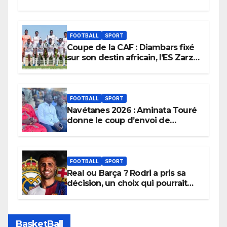
FOOTBALL
SPORT
Coupe de la CAF : Diambars fixé
sur son destin africain, l’ES Zarzis
sera son premier obstacle.
FOOTBALL
SPORT
Navétanes 2026 : Aminata Touré
donne le coup d’envoi de
l’initiative « Zéro Violence »
depuis sa ville natale pour
promouvoir des compétitions
apaisées.
FOOTBALL
SPORT
Real ou Barça ? Rodri a pris sa
décision, un choix qui pourrait
faire grand bruit sur le marché
des transferts.
BasketBall