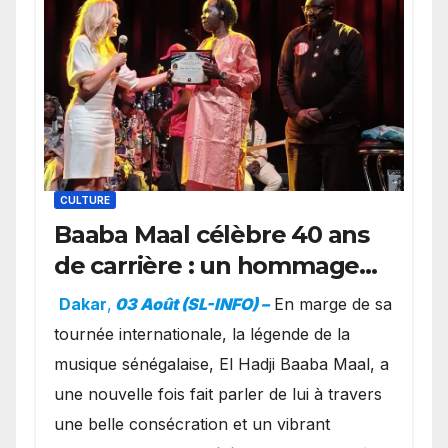
CULTURE
Baaba Maal célèbre 40 ans
de carrière : un hommage
exceptionnel à Oslo en
Dakar
,
03 Août (SL-INFO) –
​En marge de sa
présence de la famille
tournée internationale, la légende de la
royale.
musique sénégalaise, El Hadji Baaba Maal, a
une nouvelle fois fait parler de lui à travers
une belle consécration et un vibrant