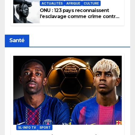
ACTUALITÉS
AFRIQUE
CULTURE
ONU : 123 pays reconnaissent
l’esclavage comme crime contre
l’humanité, la France toujours en
retard sur le Code noi
Santé
SL-INFO TV
SPORT