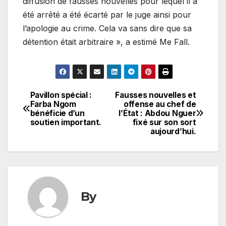
diffusion de fausses nouvelles pour lequel il a
été arrêté a été écarté par le juge ainsi pour
l’apologie au crime. Cela va sans dire que sa
détention était arbitraire », a estimé Me Fall.
Pavillon spécial :
Fausses nouvelles et
Navigation
Farba Ngom
offense au chef de
bénéficie d’un
l’État : Abdou Nguer
de
soutien important.
fixé sur son sort
aujourd’hui.
l’article
By