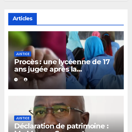
Articles
JUSTICE
Procès : une lycéenne de 17
ans jugée après la
découverte d’un bébé caché
sous un lit
JUSTICE
Déclaration de patrimoine :