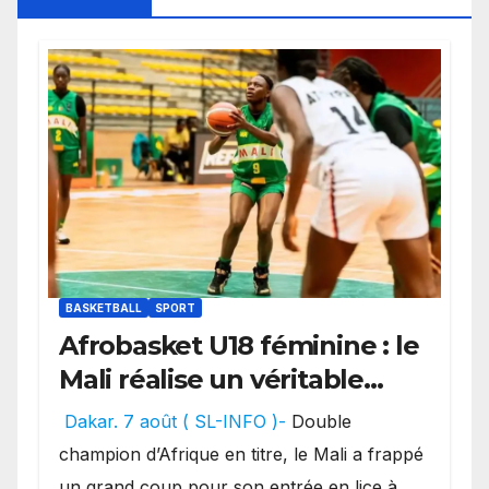
BASKETBALL
SPORT
Afrobasket U18 féminine : le
Mali réalise un véritable
festival offensif et inflige
Dakar. 7 août ( SL-INFO )-
Double
une lourde défaite au
champion d’Afrique en titre, le Mali a frappé
Bénin.
un grand coup pour son entrée en lice à