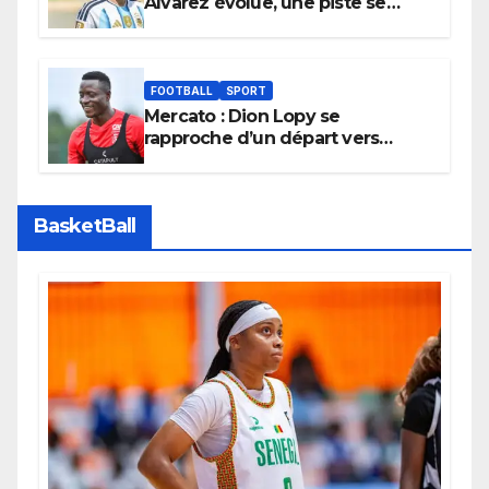
Álvarez évolue, une piste se
referme définitivement
FOOTBALL
SPORT
Mercato : Dion Lopy se
rapproche d’un départ vers
l’Arabie Saoudite
BasketBall