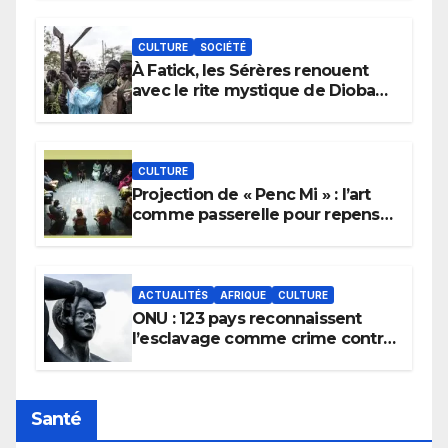
CULTURE
SOCIÉTÉ
À Fatick, les Sérères renouent
avec le rite mystique de Diobaye
pour implorer le retour de la
pluie.
CULTURE
Projection de « Penc Mi » : l’art
comme passerelle pour repenser
la transmission des savoirs
africains.
ACTUALITÉS
AFRIQUE
CULTURE
ONU : 123 pays reconnaissent
l’esclavage comme crime contre
l’humanité, la France toujours en
retard sur le Code noi
Santé