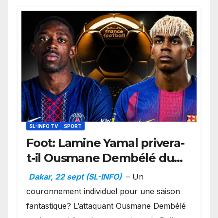
SL-INFO TV
SPORT
Foot: Lamine Yamal privera-
t-il Ousmane Dembélé du
Ballon d’or ?
Dakar, 22 sept (SL-INFO)
– Un
couronnement individuel pour une saison
fantastique? L’attaquant Ousmane Dembélé