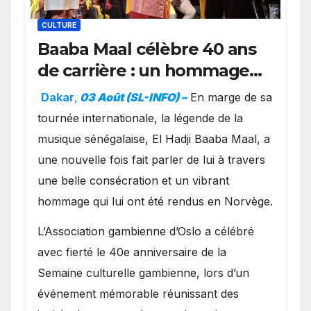
CULTURE
Baaba Maal célèbre 40 ans
de carrière : un hommage
exceptionnel à Oslo en
Dakar
,
03 Août (SL-INFO) –
​En marge de sa
présence de la famille
tournée internationale, la légende de la
royale.
musique sénégalaise, El Hadji Baaba Maal, a
une nouvelle fois fait parler de lui à travers
une belle consécration et un vibrant
hommage qui lui ont été rendus en Norvège.
​L’Association gambienne d’Oslo a célébré
avec fierté le 40e anniversaire de la
Semaine culturelle gambienne, lors d’un
événement mémorable réunissant des