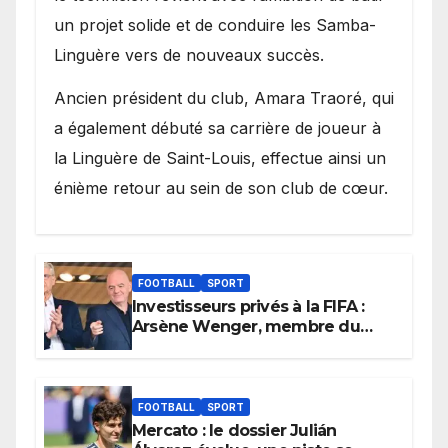
un projet solide et de conduire les Samba-
Linguère vers de nouveaux succès.
Ancien président du club, Amara Traoré, qui
a également débuté sa carrière de joueur à
la Linguère de Saint-Louis, effectue ainsi un
énième retour au sein de son club de cœur.
FOOTBALL
SPORT
Investisseurs privés à la FIFA :
Arsène Wenger, membre du
cabinet d’Infantino, brise le
silence
FOOTBALL
SPORT
Mercato : le dossier Julián