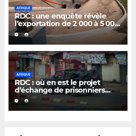
AFRIQUE
RDC : une enquête révèle
l’exportation de 2 000 à 5 000
tonnes d’uranium vers la
Chine avec le cobalt en 20
ans
AFRIQUE
RDC : où en est le projet
d’échange de prisonniers
entre Kinshasa et l’AFC/M23 ?