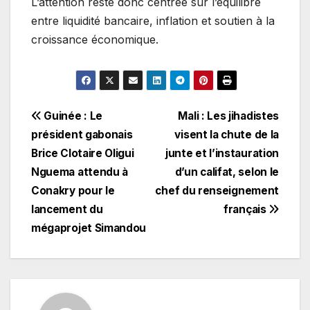
L’attention reste donc centrée sur l’équilibre
entre liquidité bancaire, inflation et soutien à la
croissance économique.
Navigation
Guinée : Le
Mali : Les jihadistes
président gabonais
visent la chute de la
de
Brice Clotaire Oligui
junte et l’instauration
l’article
Nguema attendu à
d’un califat, selon le
Conakry pour le
chef du renseignement
lancement du
français
mégaprojet Simandou