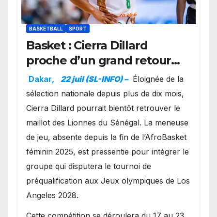
BASKETBALL
SPORT
Basket : Cierra Dillard
proche d’un grand retour
avec les Lionnes ?
Dakar
,
22 juil (SL-INFO) –
Éloignée de la
sélection nationale depuis plus de dix mois,
Cierra Dillard pourrait bientôt retrouver le
maillot des Lionnes du Sénégal. La meneuse
de jeu, absente depuis la fin de l’AfroBasket
féminin 2025, est pressentie pour intégrer le
groupe qui disputera le tournoi de
préqualification aux Jeux olympiques de Los
Angeles 2028.
Cette compétition se déroulera du 17 au 23