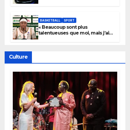
ans
BASKETBALL
SPORT
« Beaucoup sont plus
talentueuses que moi, mais j’ai
persévéré » : le message fort de
Cierra Dillard
Culture