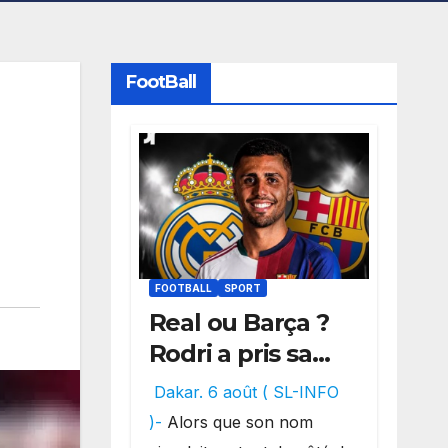
FootBall
FOOTBALL
SPORT
Real ou Barça ?
Rodri a pris sa
décision, un
Dakar. 6 août ( SL-INFO
choix qui
)-
Alors que son nom
pourrait faire