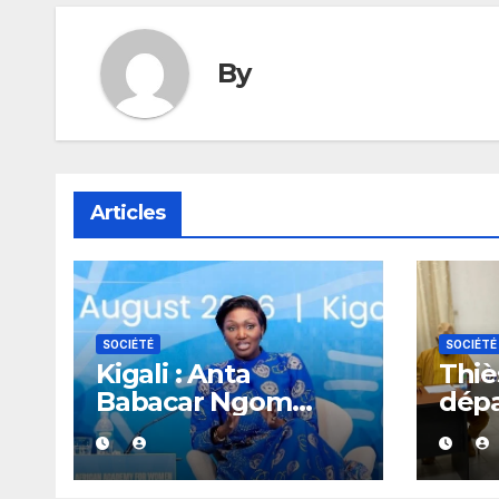
By
Articles
SOCIÉTÉ
SOCIÉTÉ
Kigali : Anta
Thiès
Babacar Ngom
dép
salue une académie
réag
dédiée au
rapp
leadership politique
gou