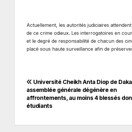
Actuellement, les autorités judiciaires attenden
de ce crime odieux. Les interrogatoires en cour
et le degré de responsabilité de chacun des cinq
placé sous haute surveillance afin de préserver 
Navigation
Université Cheikh Anta Diop de Daka
assemblée générale dégénère en
de
affrontements, au moins 4 blessés don
étudiants
l’article