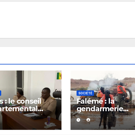
SOCIÉTÉ
 : le conseil
Falémé : la
artemental
gendarmerie
it après le
détruit 27 dragu
el à l’ordre du
dans le cadre de
verneur
lutte contre