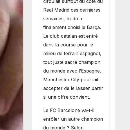
circulait surtout du côté du
grand bruit sur
Real Madrid ces dernières
le marché des
semaines, Rodri a
transferts.
finalement choisi le Barça.
Le club catalan est entré
dans la course pour le
milieu de terrain espagnol,
tout juste sacré champion
du monde avec l’Espagne.
Manchester City pourrait
accepter de le laisser partir
si une offre convient.
​Le FC Barcelone va-t-il
enrôler un autre champion
du monde ? Selon