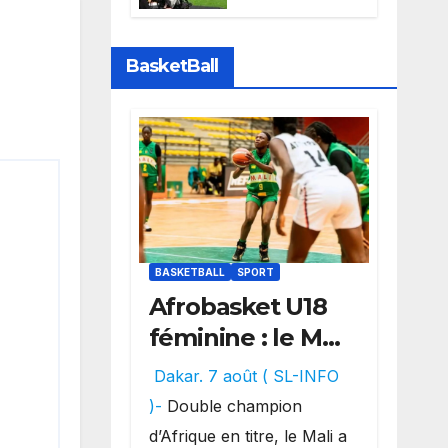
Sports perd la
diffusion de la
Liga
BasketBall
BASKETBALL
SPORT
Afrobasket U18
féminine : le Mali
réalise un
Dakar. 7 août ( SL-INFO
véritable festival
)-
Double champion
offensif et
d’Afrique en titre, le Mali a