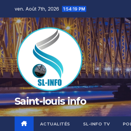
Skip
ven. Août 7th, 2026
1:54:20 PM
to
content
Saint-louis info
ACTUALITÉS
SL-INFO TV
PO