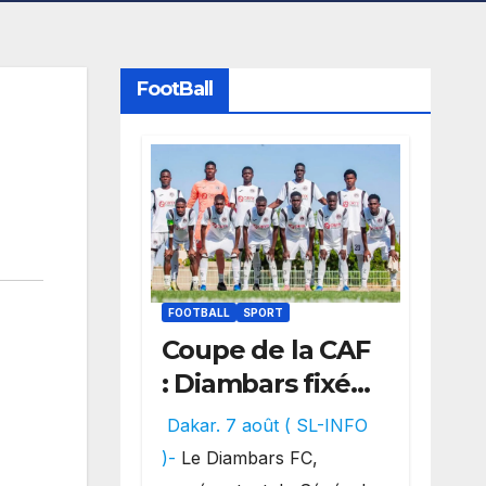
FootBall
FOOTBALL
SPORT
Coupe de la CAF
: Diambars fixé
sur son destin
Dakar. 7 août ( SL-INFO
africain, l’ES
)-
Le Diambars FC,
Zarzis sera son