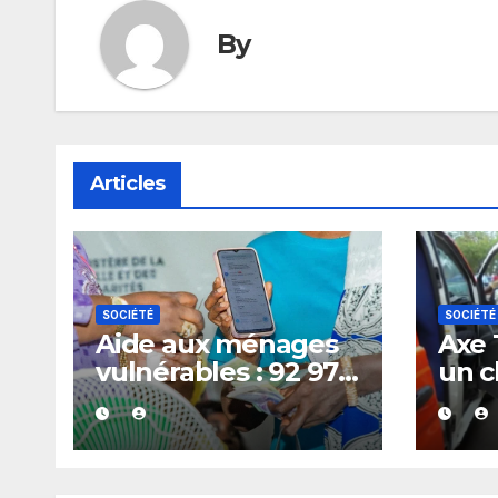
By
Articles
SOCIÉTÉ
SOCIÉTÉ
Aide aux ménages
Axe 
vulnérables : 92 976
un c
familles ciblées
ans 
avec un appui de
fauc
135 000 FCFA
véhi
chacune