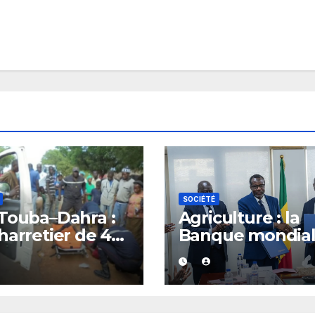
SOCIÉTÉ
Touba–Dahra :
Agriculture : la
harretier de 40
Banque mondia
mortellement
salue la vision d
hé par un
Sénégal après u
cule particulier
rencontre avec l
ministère