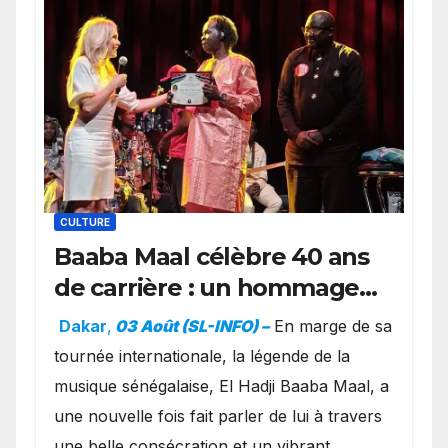
CULTURE
Baaba Maal célèbre 40 ans
de carrière : un hommage
exceptionnel à Oslo en
Dakar
,
03 Août (SL-INFO) –
​En marge de sa
présence de la famille
tournée internationale, la légende de la
royale.
musique sénégalaise, El Hadji Baaba Maal, a
une nouvelle fois fait parler de lui à travers
une belle consécration et un vibrant