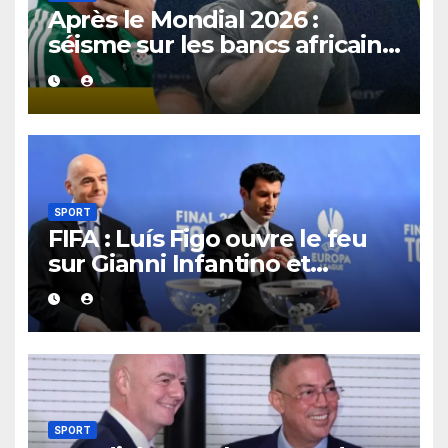
Après le Mondial 2026 :
séisme sur les bancs africains,
7 sélectionneurs sur 10
quittent déjà leur poste.
SPORT
FIFA : Luís Figo ouvre le feu
sur Gianni Infantino et
réclame un nouveau patron à
la tête de l’instance
mondiale.
SPORT