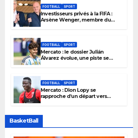
FOOTBALL
SPORT
Investisseurs privés à la FIFA :
Arsène Wenger, membre du
cabinet d’Infantino, brise le
silence
FOOTBALL
SPORT
Mercato : le dossier Julián
Álvarez évolue, une piste se
referme définitivement
FOOTBALL
SPORT
Mercato : Dion Lopy se
rapproche d’un départ vers
l’Arabie Saoudite
BasketBall