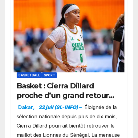
BASKETBALL
SPORT
Basket : Cierra Dillard
proche d’un grand retour
avec les Lionnes ?
Dakar
,
22 juil (SL-INFO) –
Éloignée de la
sélection nationale depuis plus de dix mois,
Cierra Dillard pourrait bientôt retrouver le
maillot des Lionnes du Sénégal. La meneuse