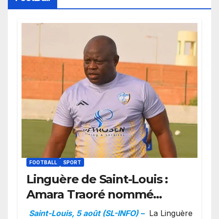
FOOTBALL
SPORT
Linguère de Saint-Louis :
Amara Traoré nommé
manager sportif et
Saint-Louis, 5 août (SL-INFO) –
La Linguère