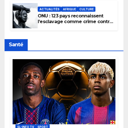
ACTUALITÉS
AFRIQUE
CULTURE
ONU : 123 pays reconnaissent
l’esclavage comme crime contre
l’humanité, la France toujours en
retard sur le Code noi
Santé
SL-INFO TV
SPORT