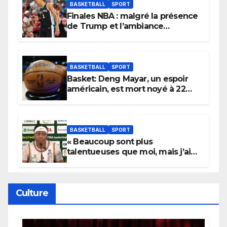
BASKETBALL
SPORT
Finales NBA : malgré la présence
de Trump et l’ambiance
électrique du Garden,
Wembanyama fait taire New
York
BASKETBALL
SPORT
Basket: Deng Mayar, un espoir
américain, est mort noyé à 22
ans
BASKETBALL
SPORT
« Beaucoup sont plus
talentueuses que moi, mais j’ai
persévéré » : le message fort de
Cierra Dillard
Culture