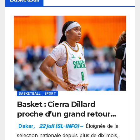
BASKETBALL
SPORT
Basket : Cierra Dillard
proche d’un grand retour
avec les Lionnes ?
Dakar
,
22 juil (SL-INFO) –
Éloignée de la
sélection nationale depuis plus de dix mois,