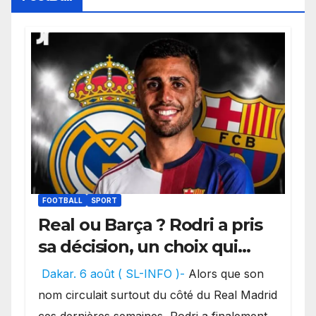
FOOTBALL
SPORT
Real ou Barça ? Rodri a pris
sa décision, un choix qui
pourrait faire grand bruit
Dakar. 6 août ( SL-INFO )-
Alors que son
sur le marché des
nom circulait surtout du côté du Real Madrid
transferts.
ces dernières semaines, Rodri a finalement