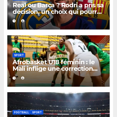
Real ou Barça ? Rodri a pris sa
décision, un choix qui pourrait
faire grand bruit sur le
marché des transferts.
SPORT
Afrobasket U18 féminin : le
Mali inflige une correction
historique au Bénin avec plus
de 100 points d’écart
FOOTBALL
SPORT