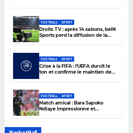
FOOTBALL
SPORT
Droits TV : après 14 saisons, beIN
Sports perd la diffusion de la
Liga
FOOTBALL
SPORT
Crise à la FIFA : l’UEFA durcit le
ton et confirme le maintien de
son boycott des Coupes du
monde.
FOOTBALL
SPORT
Match amical : Bara Sapoko
Ndiaye impressionne et
confirme son potentiel avec le
Bayern Munich
BasketBall