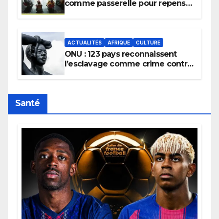
comme passerelle pour repenser
la transmission des savoirs
africains.
ACTUALITÉS
AFRIQUE
CULTURE
ONU : 123 pays reconnaissent
l’esclavage comme crime contre
l’humanité, la France toujours en
retard sur le Code noi
Santé