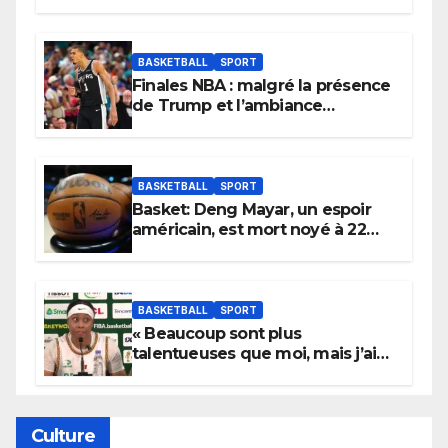
BASKETBALL
SPORT
Finales NBA : malgré la présence
de Trump et l’ambiance
électrique du Garden,
Wembanyama fait taire New
York
BASKETBALL
SPORT
Basket: Deng Mayar, un espoir
américain, est mort noyé à 22
ans
BASKETBALL
SPORT
« Beaucoup sont plus
talentueuses que moi, mais j’ai
persévéré » : le message fort de
Cierra Dillard
Culture