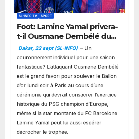
SL-INFO TV
SPORT
Foot: Lamine Yamal privera-
t-il Ousmane Dembélé du
Ballon d’or ?
Dakar, 22 sept (SL-INFO)
– Un
couronnement individuel pour une saison
fantastique? L’attaquant Ousmane Dembélé
est le grand favori pour soulever le Ballon
d’or lundi soir à Paris au cours d’une
cérémonie qui devrait consacrer l’exercice
historique du PSG champion d’Europe,
même si la star montante du FC Barcelone
Lamine Yamal peut lui aussi espérer
décrocher le trophée.