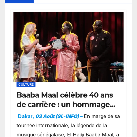
CULTURE
Baaba Maal célèbre 40 ans
de carrière : un hommage
exceptionnel à Oslo en
Dakar
,
03 Août (SL-INFO) –
​En marge de sa
présence de la famille
tournée internationale, la légende de la
royale.
musique sénégalaise, El Hadji Baaba Maal, a