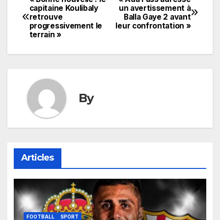
Navigation
capitaine Koulibaly
un avertissement à
retrouve
Balla Gaye 2 avant
de
progressivement le
leur confrontation »
terrain »
l’article
By
Articles
FOOTBALL
SPORT