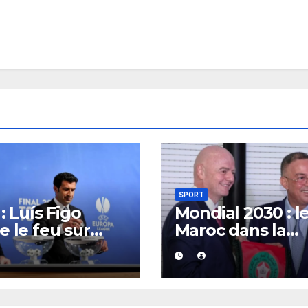
SPORT
: Luís Figo
Mondial 2030 : l
e le feu sur
Maroc dans la
ni Infantino et
tourmente après
ame un
demande de retr
eau patron à la
formulée par un
 de l’instance
parti écologiste