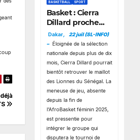
ur des
BASKETBALL
SPORT
Basket : Cierra
geant
Dillard proche
d’un grand
Dakar
,
22 juil (SL-INFO)
retour avec les
–
Éloignée de la sélection
Lionnes ?
 coup
nationale depuis plus de dix
mois, Cierra Dillard pourrait
bientôt retrouver le maillot
des Lionnes du Sénégal. La
meneuse de jeu, absente
 déjà
depuis la fin de
RTS
l’AfroBasket féminin 2025,
est pressentie pour
intégrer le groupe qui
disputera le tournoi de