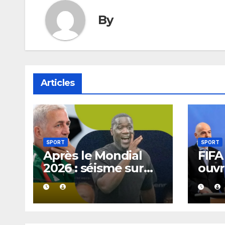
By
Articles
SPORT
SPORT
Après le Mondial
FIFA 
2026 : séisme sur
ouvr
les bancs africains,
Gian
7 sélectionneurs
récl
sur 10 quittent déjà
nouv
leur poste.
tête