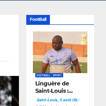
FootBall
FOOTBALL
SPORT
Linguère de
Saint-Louis :
Amara Traoré
Saint-Louis, 5 août (SL-
nommé