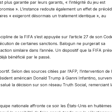
t plus garantie par leurs garants, « l’intégrité du jeu est
mpromise ». L’instance redoute également un effet de précéd
laires « exigeront désormais un traitement identique », au
cipline de la FIFA s’est appuyée sur l’article 27 de son Cod
exécution de certaines sanctions. Balogun ne purgerait sa
action similaire dans l’année. Un dispositif que la FIFA pré
éjà bénéficié par le passé.
rtif. Selon des sources citées par l’AFP, l’intervention de 
résident américain Donald Trump à Gianni Infantino, surven
salué la décision sur son réseau Truth Social, remerciant l
quipe nationale affronte ce soir les États-Unis en huitièmes