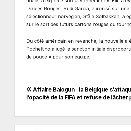
finale, a exprimé son « étonnement ». Elle a évo
Diables Rouges, Rudi Garcia, a ironisé sur une dé
sélectionneur norvégien, Ståle Solbakken, a é
sur le sort des futurs cartons rouges du tourno
Du côté américain en revanche, la nouvelle a é
Pochettino a jugé la sanction initiale dispropor
de pouce » pour son équipe.
Navigation
Affaire Balogun : la Belgique s’attaq
l’opacité de la FIFA et refuse de lâcher 
de
l’article