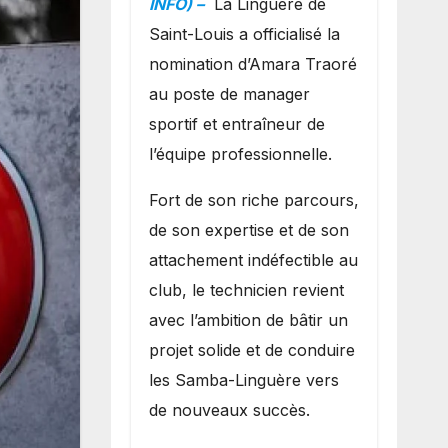
INFO) –
La Linguère de
manager sportif
Saint-Louis a officialisé la
et entraîneur de
nomination d’Amara Traoré
l’équipe
au poste de manager
sportif et entraîneur de
l’équipe professionnelle.
Fort de son riche parcours,
de son expertise et de son
attachement indéfectible au
club, le technicien revient
avec l’ambition de bâtir un
projet solide et de conduire
les Samba-Linguère vers
de nouveaux succès.