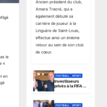
Ancien président du club,
Amara Traoré, qui a
également débuté sa
fligé
carrière de joueur à la
Linguère de Saint-Louis,
effectue ainsi un énième
retour au sein de son club
de cœur.
as le
e «
e
ri en
FOOTBALL
SPORT
Investisseurs
rgé
privés à la FIFA :
Arsène Wenger,
membre du
cabinet
d’Infantino, brise
FOOTBALL
SPORT