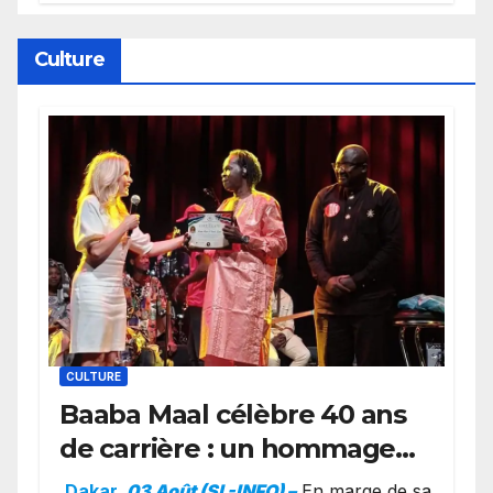
Cierra Dillard
Culture
CULTURE
Baaba Maal célèbre 40 ans
de carrière : un hommage
exceptionnel à Oslo en
Dakar
,
03 Août (SL-INFO) –
​En marge de sa