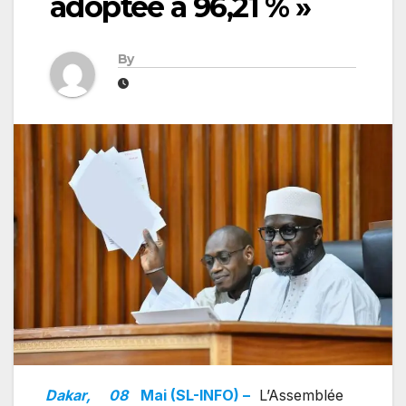
adoptée à 96,21 % »
By
Dakar,
08
Mai (SL-INFO) –
L’Assemblée