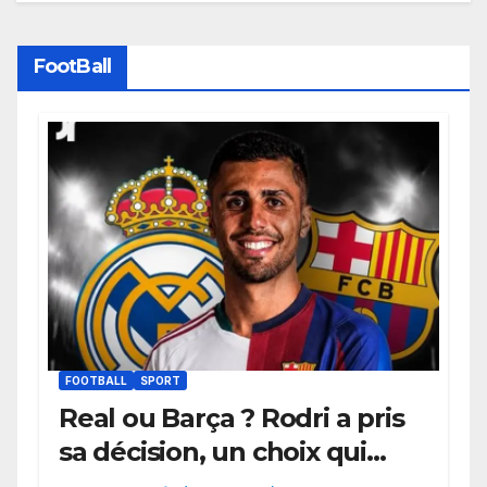
FootBall
FOOTBALL
SPORT
Real ou Barça ? Rodri a pris
sa décision, un choix qui
pourrait faire grand bruit