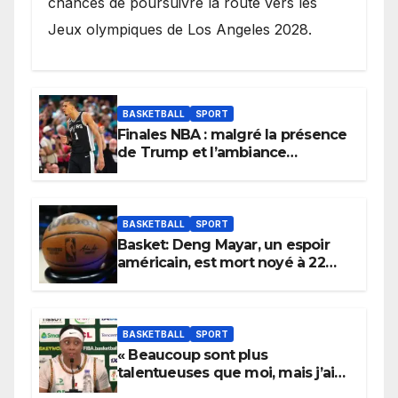
chances de poursuivre la route vers les
Jeux olympiques de Los Angeles 2028.
BASKETBALL
SPORT
Finales NBA : malgré la présence
de Trump et l’ambiance
électrique du Garden,
Wembanyama fait taire New
York
BASKETBALL
SPORT
Basket: Deng Mayar, un espoir
américain, est mort noyé à 22
ans
BASKETBALL
SPORT
« Beaucoup sont plus
talentueuses que moi, mais j’ai
persévéré » : le message fort de