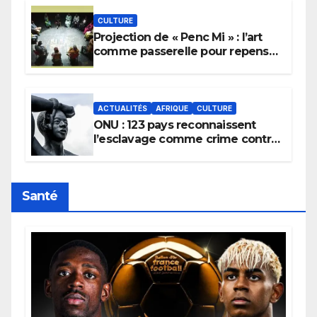
CULTURE
Projection de « Penc Mi » : l’art
comme passerelle pour repenser
la transmission des savoirs
africains.
ACTUALITÉS
AFRIQUE
CULTURE
ONU : 123 pays reconnaissent
l’esclavage comme crime contre
l’humanité, la France toujours en
retard sur le Code noi
Santé