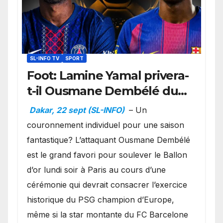
SL-INFO TV
SPORT
Foot: Lamine Yamal privera-
t-il Ousmane Dembélé du
Ballon d’or ?
Dakar, 22 sept (SL-INFO)
– Un
couronnement individuel pour une saison
fantastique? L’attaquant Ousmane Dembélé
est le grand favori pour soulever le Ballon
d’or lundi soir à Paris au cours d’une
cérémonie qui devrait consacrer l’exercice
historique du PSG champion d’Europe,
même si la star montante du FC Barcelone