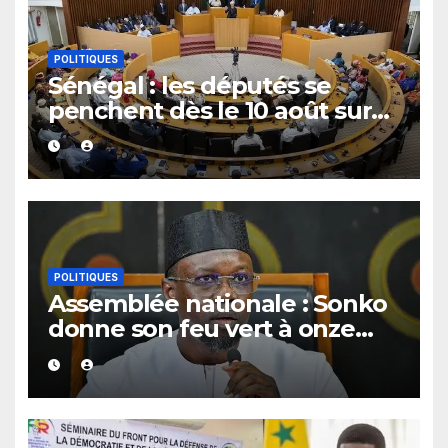
POLITIQUES
Sénégal : les députés se
penchent dès le 10 août sur
plusieurs textes, dont les
fonds spéciaux et secrets
POLITIQUES
Assemblée nationale : Sonko
donne son feu vert à onze
dossiers majeurs