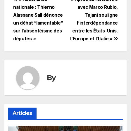
Navigation
nationale : Thierno
avec Marco Rubio,
de
Alassane Sall dénonce
Tajani souligne
l’article
un débat “lamentable”
l’interdépendance
sur l’absentéisme des
entre les États-Unis,
députés »
l’Europe et l’Italie »
By
Articles