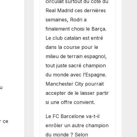
circulait surtout du côté du
grand bruit sur
Real Madrid ces dernières
le marché des
semaines, Rodri a
transferts.
finalement choisi le Barça.
Le club catalan est entré
dans la course pour le
milieu de terrain espagnol,
tout juste sacré champion
du monde avec l’Espagne.
Manchester City pourrait
ku
accepter de le laisser partir
si une offre convient.
​Le FC Barcelone va-t-il
r ce
enrôler un autre champion
du monde ? Selon