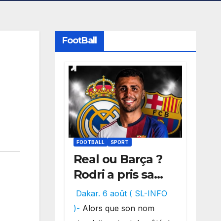
FootBall
FOOTBALL
SPORT
Real ou Barça ?
Rodri a pris sa
décision, un
Dakar. 6 août ( SL-INFO
choix qui
)-
Alors que son nom
pourrait faire