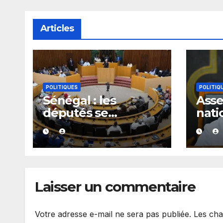
Articles
POLITIQUES
POLITIQ
Sénégal : les
Ass
députés se
nati
penchent dès le 10
donn
août sur plusieurs
à on
textes, dont les
maj
fonds spéciaux et
secrets
Laisser un commentaire
Votre adresse e-mail ne sera pas publiée.
Les cha