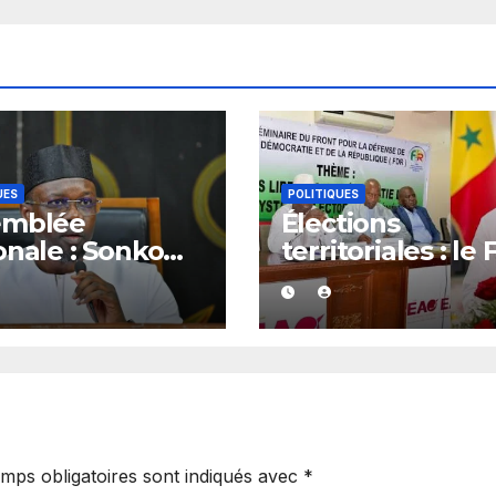
UES
POLITIQUES
emblée
Élections
onale : Sonko
territoriales : le
e son feu vert
dénonce les ret
ze dossiers
et exige un
eurs
calendrier élect
précis
mps obligatoires sont indiqués avec
*