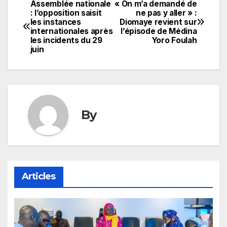
Assemblée nationale
« On m’a demandé de
Navigation
: l’opposition saisit
ne pas y aller » :
les instances
Diomaye revient sur
de
internationales après
l’épisode de Médina
les incidents du 29
Yoro Foulah
l’article
juin
By
Articles