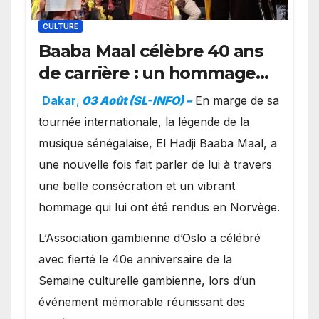
CULTURE
Baaba Maal célèbre 40 ans
de carrière : un hommage
exceptionnel à Oslo en
Dakar
,
03 Août (SL-INFO) –
​En marge de sa
présence de la famille
tournée internationale, la légende de la
royale.
musique sénégalaise, El Hadji Baaba Maal, a
une nouvelle fois fait parler de lui à travers
une belle consécration et un vibrant
hommage qui lui ont été rendus en Norvège.
​L’Association gambienne d’Oslo a célébré
avec fierté le 40e anniversaire de la
Semaine culturelle gambienne, lors d’un
événement mémorable réunissant des