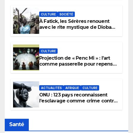
CULTURE
SOCIÉTÉ
À Fatick, les Sérères renouent
avec le rite mystique de Diobaye
pour implorer le retour de la
pluie.
CULTURE
Projection de « Penc Mi » : l’art
comme passerelle pour repenser
la transmission des savoirs
africains.
ACTUALITÉS
AFRIQUE
CULTURE
ONU : 123 pays reconnaissent
l’esclavage comme crime contre
l’humanité, la France toujours en
retard sur le Code noi
Santé