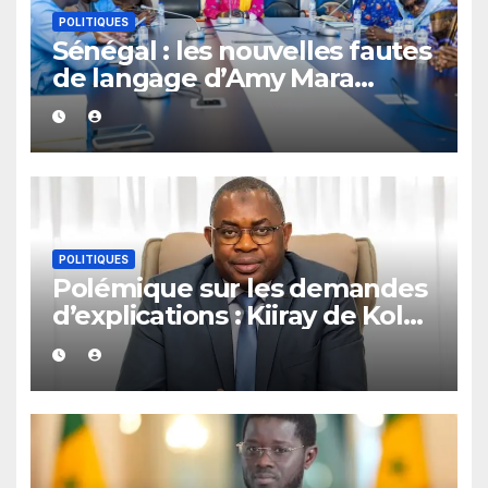
POLITIQUES
Sénégal : les nouvelles fautes
de langage d’Amy Mara
provoquent des réactions sur
les réseaux sociaux
POLITIQUES
Polémique sur les demandes
d’explications : Kiiray de Kolda
apporte son soutien à
Mamadou Lamine Dianté