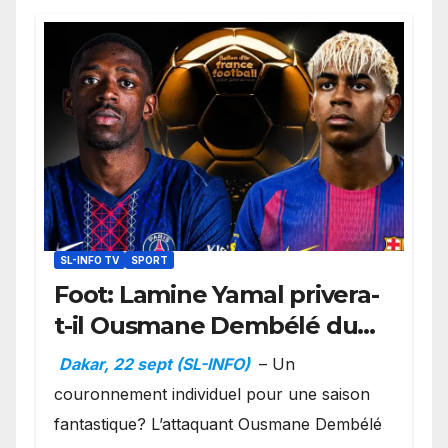
SL-INFO TV
SPORT
Foot: Lamine Yamal privera-
t-il Ousmane Dembélé du
Ballon d’or ?
Dakar, 22 sept (SL-INFO)
– Un
couronnement individuel pour une saison
fantastique? L’attaquant Ousmane Dembélé