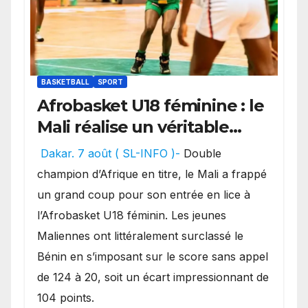
BASKETBALL
SPORT
Afrobasket U18 féminine : le
Mali réalise un véritable
festival offensif et inflige
Dakar. 7 août ( SL-INFO )-
Double
une lourde défaite au
champion d’Afrique en titre, le Mali a frappé
Bénin.
un grand coup pour son entrée en lice à
l’Afrobasket U18 féminin. Les jeunes
Maliennes ont littéralement surclassé le
Bénin en s’imposant sur le score sans appel
de 124 à 20, soit un écart impressionnant de
104 points.