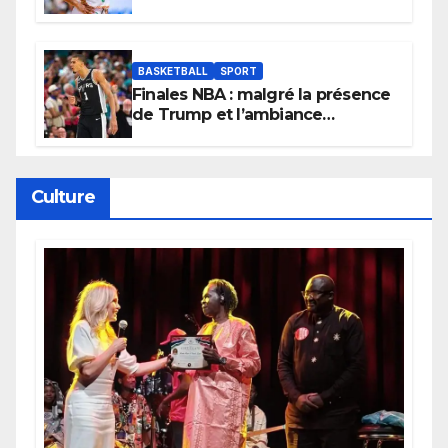
Lionnes ?
BASKETBALL
SPORT
Finales NBA : malgré la présence
de Trump et l’ambiance
électrique du Garden,
Wembanyama fait taire New
York
Culture