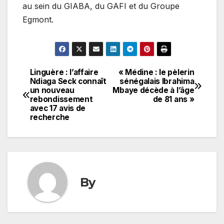
au sein du GIABA, du GAFI et du Groupe
Egmont.
Linguère : l’affaire
« Médine : le pèlerin
Navigation
Ndiaga Seck connaît
sénégalais Ibrahima
un nouveau
Mbaye décède à l’âge
de
rebondissement
de 81 ans »
avec 17 avis de
l’article
recherche
By