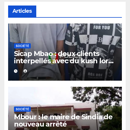
Articles
SOCIÉTÉ
Sicap Mbao : deux clients
interpellés avec du kush lors
d’un contrôle de police dans
un bar
SOCIÉTÉ
Mbour : le maire de Sindia de
nouveau arrêté