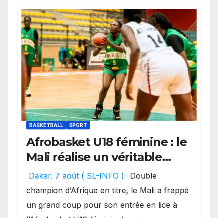
BASKETBALL
SPORT
Afrobasket U18 féminine : le
Mali réalise un véritable
festival offensif et inflige
Dakar. 7 août ( SL-INFO )-
Double
une lourde défaite au
champion d’Afrique en titre, le Mali a frappé
Bénin.
un grand coup pour son entrée en lice à