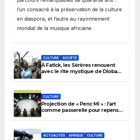
l’un consacré à la préservation de la culture
en diaspora, et l’autre au rayonnement
mondial de la musique africaine.
CULTURE
SOCIÉTÉ
À Fatick, les Sérères renouent
avec le rite mystique de Diobaye
pour implorer le retour de la
pluie.
CULTURE
Projection de « Penc Mi » : l’art
comme passerelle pour repenser
la transmission des savoirs
africains.
ACTUALITÉS
AFRIQUE
CULTURE