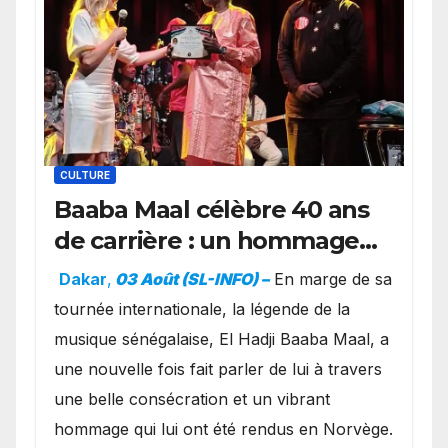
CULTURE
Baaba Maal célèbre 40 ans
de carrière : un hommage
exceptionnel à Oslo en
Dakar
,
03 Août (SL-INFO) –
​En marge de sa
présence de la famille
tournée internationale, la légende de la
royale.
musique sénégalaise, El Hadji Baaba Maal, a
une nouvelle fois fait parler de lui à travers
une belle consécration et un vibrant
hommage qui lui ont été rendus en Norvège.