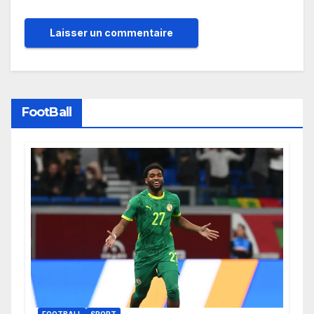
FootBall