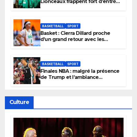
Lionceaux frappent fort d’entrée
et lancent idéalement leur
tournoi.
BASKETBALL
SPORT
Basket : Cierra Dillard proche
d’un grand retour avec les
Lionnes ?
BASKETBALL
SPORT
Finales NBA : malgré la présence
de Trump et l’ambiance
électrique du Garden,
Wembanyama fait taire New
York
Culture