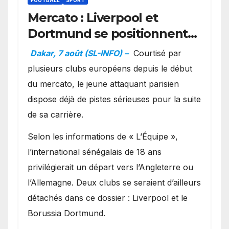
FOOTBALL
SPORT
Mercato : Liverpool et
Dortmund se positionnent
en favoris pour recruter
Dakar, 7 août (SL-INFO) –
Courtisé par
Ibrahim Mbaye
plusieurs clubs européens depuis le début
du mercato, le jeune attaquant parisien
dispose déjà de pistes sérieuses pour la suite
de sa carrière.
Selon les informations de « L’Équipe »,
l’international sénégalais de 18 ans
privilégierait un départ vers l’Angleterre ou
l’Allemagne. Deux clubs se seraient d’ailleurs
détachés dans ce dossier : Liverpool et le
Borussia Dortmund.