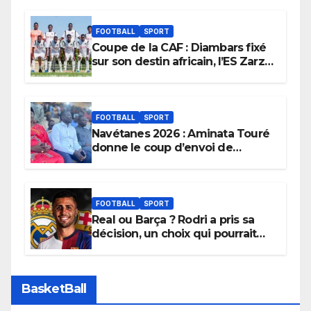
FOOTBALL
SPORT
Coupe de la CAF : Diambars fixé
sur son destin africain, l’ES Zarzis
sera son premier obstacle.
FOOTBALL
SPORT
Navétanes 2026 : Aminata Touré
donne le coup d’envoi de
l’initiative « Zéro Violence »
depuis sa ville natale pour
promouvoir des compétitions
apaisées.
FOOTBALL
SPORT
Real ou Barça ? Rodri a pris sa
décision, un choix qui pourrait
faire grand bruit sur le marché
des transferts.
BasketBall