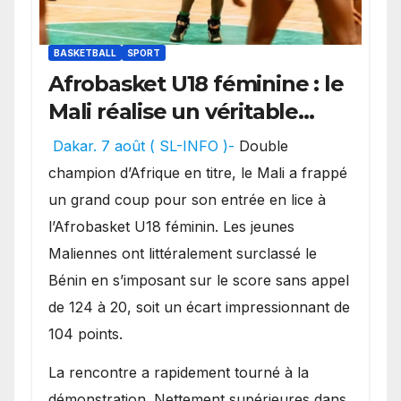
BASKETBALL
SPORT
Afrobasket U18 féminine : le
Mali réalise un véritable
festival offensif et inflige
Dakar. 7 août ( SL-INFO )-
Double
une lourde défaite au
champion d’Afrique en titre, le Mali a frappé
Bénin.
un grand coup pour son entrée en lice à
l’Afrobasket U18 féminin. Les jeunes
Maliennes ont littéralement surclassé le
Bénin en s’imposant sur le score sans appel
de 124 à 20, soit un écart impressionnant de
104 points.
La rencontre a rapidement tourné à la
démonstration. Nettement supérieures dans