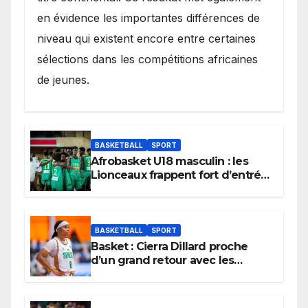
en évidence les importantes différences de
niveau qui existent encore entre certaines
sélections dans les compétitions africaines
de jeunes.
BASKETBALL
SPORT
Afrobasket U18 masculin : les
Lionceaux frappent fort d’entrée
et lancent idéalement leur
tournoi.
BASKETBALL
SPORT
Basket : Cierra Dillard proche
d’un grand retour avec les
Lionnes ?