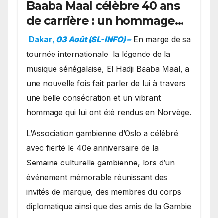
Baaba Maal célèbre 40 ans
de carrière : un hommage
exceptionnel à Oslo en
Dakar
,
03 Août (SL-INFO) –
​En marge de sa
présence de la famille
tournée internationale, la légende de la
royale.
musique sénégalaise, El Hadji Baaba Maal, a
une nouvelle fois fait parler de lui à travers
une belle consécration et un vibrant
hommage qui lui ont été rendus en Norvège.
​L’Association gambienne d’Oslo a célébré
avec fierté le 40e anniversaire de la
Semaine culturelle gambienne, lors d’un
événement mémorable réunissant des
invités de marque, des membres du corps
diplomatique ainsi que des amis de la Gambie