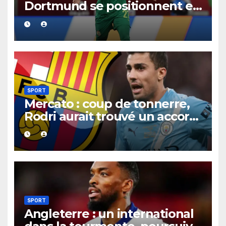
Dortmund se positionnent en
favoris pour recruter Ibrahim
Mbaye
SPORT
Mercato : coup de tonnerre,
Rodri aurait trouvé un accord
XXL avec le Barça pour un
contrat jusqu’en 2030.
SPORT
Angleterre : un international