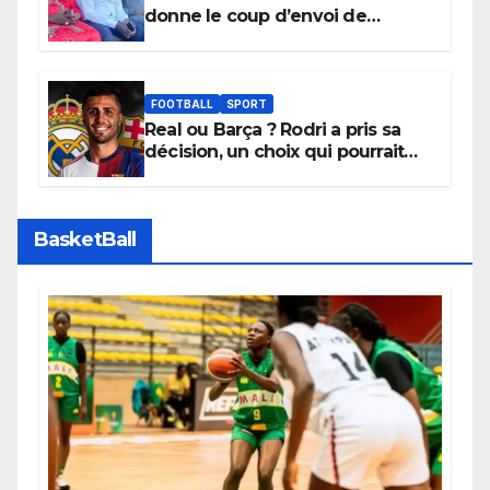
donne le coup d’envoi de
l’initiative « Zéro Violence »
depuis sa ville natale pour
promouvoir des compétitions
apaisées.
FOOTBALL
SPORT
Real ou Barça ? Rodri a pris sa
décision, un choix qui pourrait
faire grand bruit sur le marché
des transferts.
BasketBall