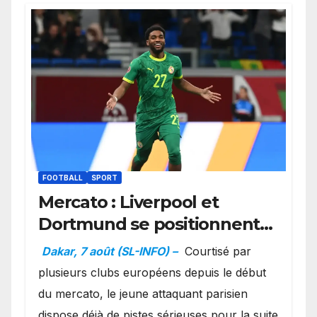
FOOTBALL
SPORT
Mercato : Liverpool et
Dortmund se positionnent
en favoris pour recruter
Dakar, 7 août (SL-INFO) –
Courtisé par
Ibrahim Mbaye
plusieurs clubs européens depuis le début
du mercato, le jeune attaquant parisien
dispose déjà de pistes sérieuses pour la suite