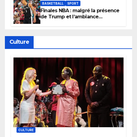
BASKETBALL
SPORT
Finales NBA : malgré la présence
de Trump et l’ambiance
électrique du Garden,
Wembanyama fait taire New
York
Culture
CULTURE