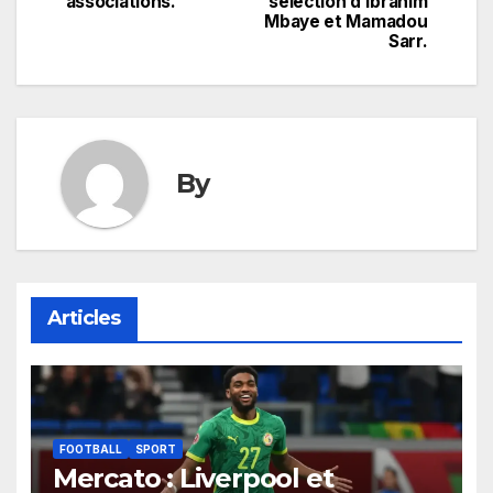
associations.
sélection d’Ibrahim
l’article
Mbaye et Mamadou
Sarr.
By
Articles
FOOTBALL
SPORT
Mercato : Liverpool et