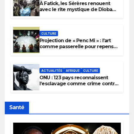
À Fatick, les Sérères renouent
avec le rite mystique de Diobaye
pour implorer le retour de la
pluie.
CULTURE
Projection de « Penc Mi » : l’art
comme passerelle pour repenser
la transmission des savoirs
africains.
ACTUALITÉS
AFRIQUE
CULTURE
ONU : 123 pays reconnaissent
l’esclavage comme crime contre
l’humanité, la France toujours en
retard sur le Code noi
Santé