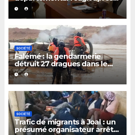
le rappel à l’ordre du
gouverneur
SOCIÉTÉ
Falémé : la gendarmerie
détruit 27 dragues dans le
cadre de la lutte contre
l’exploitation illégale
SOCIÉTÉ
Trafic de migrants à Joal : un
présumé organisateur arrêté,