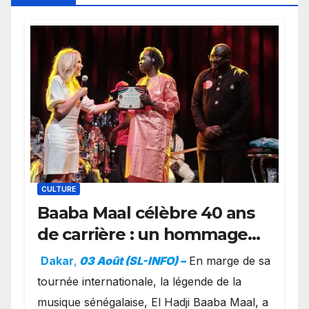
CULTURE
Baaba Maal célèbre 40 ans
de carrière : un hommage
exceptionnel à Oslo en
Dakar
,
03 Août (SL-INFO) –
​En marge de sa
présence de la famille
tournée internationale, la légende de la
royale.
musique sénégalaise, El Hadji Baaba Maal, a