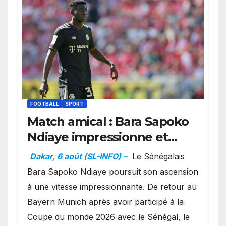
FOOTBALL
SPORT
Match amical : Bara Sapoko
Ndiaye impressionne et
confirme son potentiel avec
Dakar, 6 août (SL-INFO) –
Le Sénégalais
le Bayern Munich
Bara Sapoko Ndiaye poursuit son ascension
à une vitesse impressionnante. De retour au
Bayern Munich après avoir participé à la
Coupe du monde 2026 avec le Sénégal, le