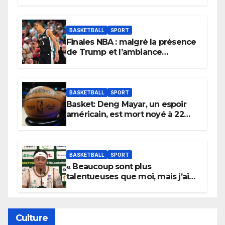
BASKETBALL
SPORT
Finales NBA : malgré la présence
de Trump et l’ambiance
électrique du Garden,
Wembanyama fait taire New
York
BASKETBALL
SPORT
Basket: Deng Mayar, un espoir
américain, est mort noyé à 22
ans
BASKETBALL
SPORT
« Beaucoup sont plus
talentueuses que moi, mais j’ai
persévéré » : le message fort de
Cierra Dillard
Culture