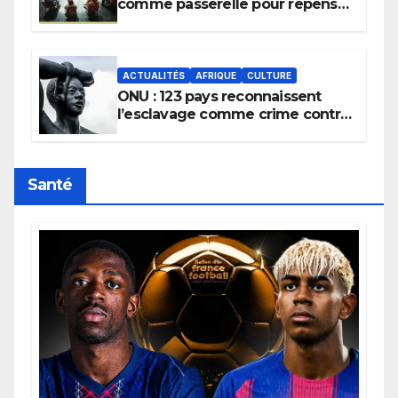
comme passerelle pour repenser
la transmission des savoirs
africains.
ACTUALITÉS
AFRIQUE
CULTURE
ONU : 123 pays reconnaissent
l’esclavage comme crime contre
l’humanité, la France toujours en
retard sur le Code noi
Santé