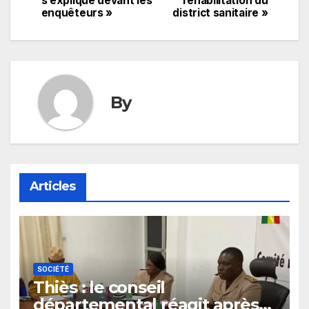
s’explique devant les
réhabilitation du
enquêteurs »
district sanitaire »
l’article
By
Articles
SOCIÉTÉ
Thiès : le conseil
départemental réagit après