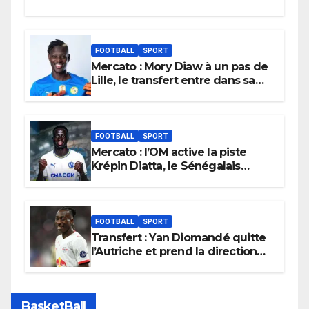
FOOTBALL
SPORT
Mercato : Mory Diaw à un pas de
Lille, le transfert entre dans sa
dernière ligne droite.
FOOTBALL
SPORT
Mercato : l’OM active la piste
Krépin Diatta, le Sénégalais
pourrait bientôt débarquer à
Marseille.
FOOTBALL
SPORT
Transfert : Yan Diomandé quitte
l’Autriche et prend la direction
de Madrid
BasketBall