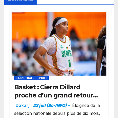
BASKETBALL
SPORT
Basket : Cierra Dillard
proche d’un grand retour
avec les Lionnes ?
Dakar
,
22 juil (SL-INFO) –
Éloignée de la
sélection nationale depuis plus de dix mois,