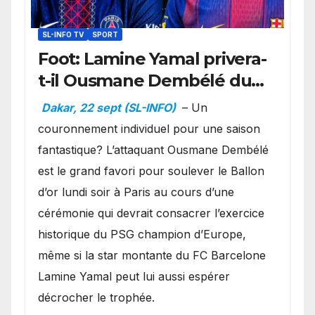
SL-INFO TV
SPORT
Foot: Lamine Yamal privera-
t-il Ousmane Dembélé du
Ballon d’or ?
Dakar, 22 sept (SL-INFO)
– Un
couronnement individuel pour une saison
fantastique? L’attaquant Ousmane Dembélé
est le grand favori pour soulever le Ballon
d’or lundi soir à Paris au cours d’une
cérémonie qui devrait consacrer l’exercice
historique du PSG champion d’Europe,
même si la star montante du FC Barcelone
Lamine Yamal peut lui aussi espérer
décrocher le trophée.