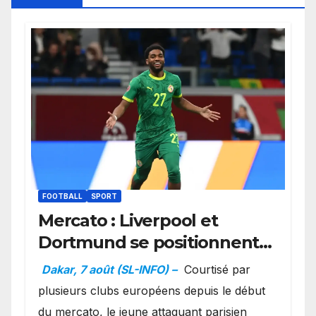
FOOTBALL
SPORT
Mercato : Liverpool et
Dortmund se positionnent
en favoris pour recruter
Dakar, 7 août (SL-INFO) –
Courtisé par
Ibrahim Mbaye
plusieurs clubs européens depuis le début
du mercato, le jeune attaquant parisien