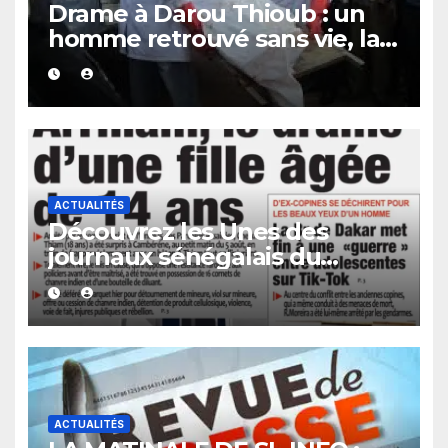
Drame à Darou Thioub : un
homme retrouvé sans vie, la
présence de traces de sang
alimente les premières
investigations.
ACTUALITÉS
Découvrez les Unes des
journaux sénégalais du
vendredi 07 août 2026
ACTUALITÉS