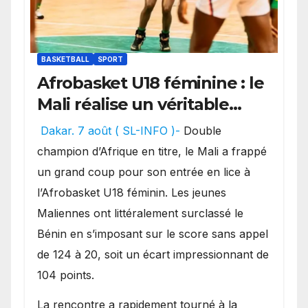
BASKETBALL
SPORT
Afrobasket U18 féminine : le
Mali réalise un véritable
festival offensif et inflige
Dakar. 7 août ( SL-INFO )-
Double
une lourde défaite au
champion d’Afrique en titre, le Mali a frappé
Bénin.
un grand coup pour son entrée en lice à
l’Afrobasket U18 féminin. Les jeunes
Maliennes ont littéralement surclassé le
Bénin en s’imposant sur le score sans appel
de 124 à 20, soit un écart impressionnant de
104 points.
La rencontre a rapidement tourné à la