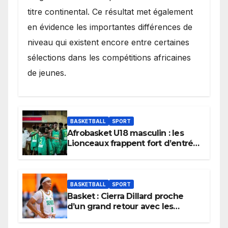
titre continental. Ce résultat met également
en évidence les importantes différences de
niveau qui existent encore entre certaines
sélections dans les compétitions africaines
de jeunes.
BASKETBALL
SPORT
Afrobasket U18 masculin : les
Lionceaux frappent fort d’entrée
et lancent idéalement leur
tournoi.
BASKETBALL
SPORT
Basket : Cierra Dillard proche
d’un grand retour avec les
Lionnes ?