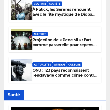
CULTURE
SOCIÉTÉ
À Fatick, les Sérères renouent
avec le rite mystique de Diobaye
pour implorer le retour de la
pluie.
CULTURE
Projection de « Penc Mi » : l’art
comme passerelle pour repenser
la transmission des savoirs
africains.
ACTUALITÉS
AFRIQUE
CULTURE
ONU : 123 pays reconnaissent
l’esclavage comme crime contre
l’humanité, la France toujours en
retard sur le Code noi
Santé