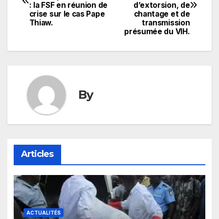
de
: la FSF en réunion de
d’extorsion, de
crise sur le cas Pape
chantage et de
l’article
Thiaw.
transmission
présumée du VIH.
By
Articles
ACTUALITÉS