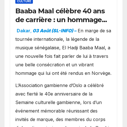
CULTURE
Baaba Maal célèbre 40 ans
de carrière : un hommage
exceptionnel à Oslo en
Dakar
,
03 Août (SL-INFO) –
​En marge de sa
présence de la famille
tournée internationale, la légende de la
royale.
musique sénégalaise, El Hadji Baaba Maal, a
une nouvelle fois fait parler de lui à travers
une belle consécration et un vibrant
hommage qui lui ont été rendus en Norvège.
​L’Association gambienne d’Oslo a célébré
avec fierté le 40e anniversaire de la
Semaine culturelle gambienne, lors d’un
événement mémorable réunissant des
invités de marque, des membres du corps