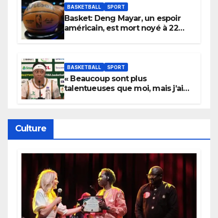
BASKETBALL
SPORT
Basket: Deng Mayar, un espoir
américain, est mort noyé à 22
ans
BASKETBALL
SPORT
« Beaucoup sont plus
talentueuses que moi, mais j’ai
persévéré » : le message fort de
Cierra Dillard
Culture