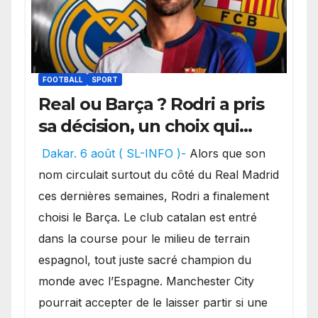
FOOTBALL
SPORT
Real ou Barça ? Rodri a pris
sa décision, un choix qui
pourrait faire grand bruit
Dakar. 6 août ( SL-INFO )-
Alors que son
sur le marché des
nom circulait surtout du côté du Real Madrid
transferts.
ces dernières semaines, Rodri a finalement
choisi le Barça. Le club catalan est entré
dans la course pour le milieu de terrain
espagnol, tout juste sacré champion du
monde avec l’Espagne. Manchester City
pourrait accepter de le laisser partir si une