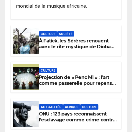
mondial de la musique africaine.
CULTURE
SOCIÉTÉ
À Fatick, les Sérères renouent
avec le rite mystique de Diobaye
pour implorer le retour de la
pluie.
CULTURE
Projection de « Penc Mi » : l’art
comme passerelle pour repenser
la transmission des savoirs
africains.
ACTUALITÉS
AFRIQUE
CULTURE
ONU : 123 pays reconnaissent
l’esclavage comme crime contre
l’humanité, la France toujours en
retard sur le Code noi