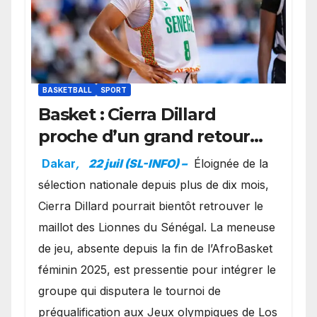
BASKETBALL
SPORT
Basket : Cierra Dillard
proche d’un grand retour
avec les Lionnes ?
Dakar
,
22 juil (SL-INFO) –
Éloignée de la
sélection nationale depuis plus de dix mois,
Cierra Dillard pourrait bientôt retrouver le
maillot des Lionnes du Sénégal. La meneuse
de jeu, absente depuis la fin de l’AfroBasket
féminin 2025, est pressentie pour intégrer le
groupe qui disputera le tournoi de
préqualification aux Jeux olympiques de Los