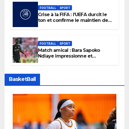
FOOTBALL
SPORT
Crise à la FIFA : l’UEFA durcit le
ton et confirme le maintien de
son boycott des Coupes du
monde.
FOOTBALL
SPORT
Match amical : Bara Sapoko
Ndiaye impressionne et
confirme son potentiel avec le
Bayern Munich
BasketBall