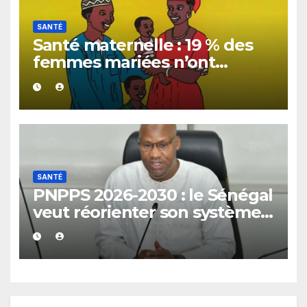
SANTÉ
Santé maternelle : 19 % des
femmes mariées n’ont
toujours pas accès à une
planification familiale
adaptée
SANTÉ
PNPPS 2026-2030 : le Sénégal
veut réorienter son système
de santé du curatif vers la
prévention