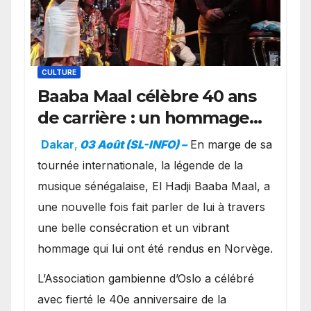
CULTURE
Baaba Maal célèbre 40 ans
de carrière : un hommage
exceptionnel à Oslo en
Dakar
,
03 Août (SL-INFO) –
​En marge de sa
présence de la famille
tournée internationale, la légende de la
royale.
musique sénégalaise, El Hadji Baaba Maal, a
une nouvelle fois fait parler de lui à travers
une belle consécration et un vibrant
hommage qui lui ont été rendus en Norvège.
​L’Association gambienne d’Oslo a célébré
avec fierté le 40e anniversaire de la