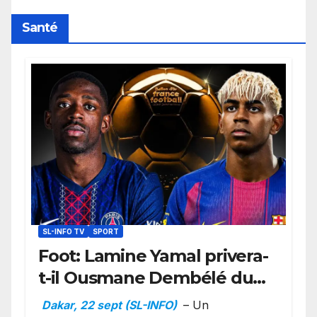
Santé
SL-INFO TV
SPORT
Foot: Lamine Yamal privera-
t-il Ousmane Dembélé du
Ballon d’or ?
Dakar, 22 sept (SL-INFO)
– Un