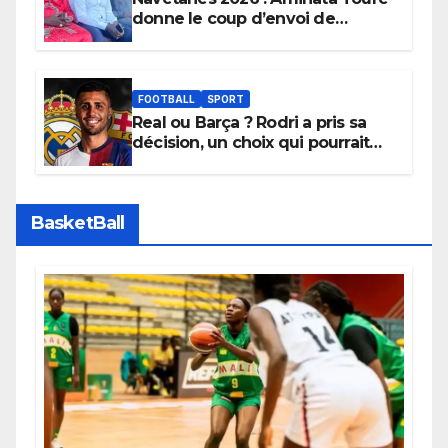
donne le coup d’envoi de
l’initiative « Zéro Violence »
depuis sa ville natale pour
promouvoir des compétitions
apaisées.
FOOTBALL
SPORT
Real ou Barça ? Rodri a pris sa
décision, un choix qui pourrait
faire grand bruit sur le marché
des transferts.
BasketBall