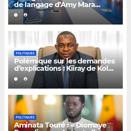
de langage d’Amy Mara
provoquent des réactions sur
les réseaux sociaux
POLITIQUES
Polémique sur les demandes
d’explications : Kiiray de Kolda
apporte son soutien à
Mamadou Lamine Dianté
POLITIQUES
Aminata Touré : « Diomaye