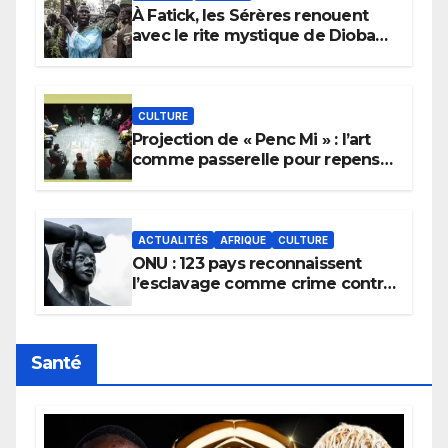
À Fatick, les Sérères renouent
avec le rite mystique de Diobaye
pour implorer le retour de la
pluie.
CULTURE
Projection de « Penc Mi » : l’art
comme passerelle pour repenser
la transmission des savoirs
africains.
ACTUALITÉS
AFRIQUE
CULTURE
ONU : 123 pays reconnaissent
l’esclavage comme crime contre
l’humanité, la France toujours en
retard sur le Code noi
Santé