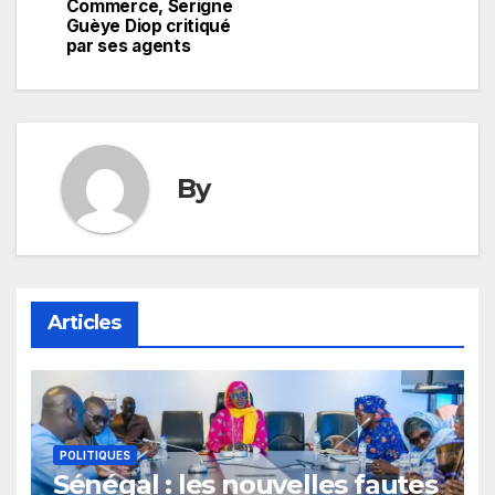
Commerce, Serigne
l’article
Guèye Diop critiqué
par ses agents
By
Articles
POLITIQUES
Sénégal : les nouvelles fautes