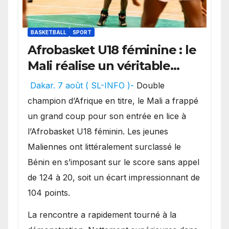
BASKETBALL
SPORT
Afrobasket U18 féminine : le
Mali réalise un véritable
festival offensif et inflige
Dakar. 7 août ( SL-INFO )-
Double
une lourde défaite au
champion d’Afrique en titre, le Mali a frappé
Bénin.
un grand coup pour son entrée en lice à
l’Afrobasket U18 féminin. Les jeunes
Maliennes ont littéralement surclassé le
Bénin en s’imposant sur le score sans appel
de 124 à 20, soit un écart impressionnant de
104 points.
La rencontre a rapidement tourné à la