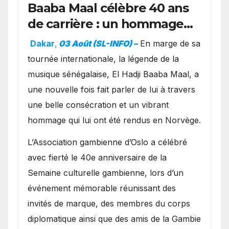
Baaba Maal célèbre 40 ans
de carrière : un hommage
exceptionnel à Oslo en
Dakar
,
03 Août (SL-INFO) –
​En marge de sa
présence de la famille
tournée internationale, la légende de la
royale.
musique sénégalaise, El Hadji Baaba Maal, a
une nouvelle fois fait parler de lui à travers
une belle consécration et un vibrant
hommage qui lui ont été rendus en Norvège.
​L’Association gambienne d’Oslo a célébré
avec fierté le 40e anniversaire de la
Semaine culturelle gambienne, lors d’un
événement mémorable réunissant des
invités de marque, des membres du corps
diplomatique ainsi que des amis de la Gambie