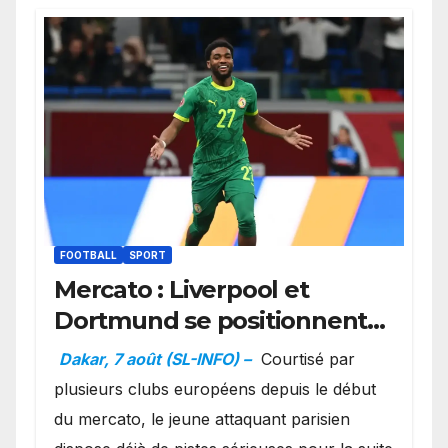
FOOTBALL
SPORT
Mercato : Liverpool et
Dortmund se positionnent
en favoris pour recruter
Dakar, 7 août (SL-INFO) –
Courtisé par
Ibrahim Mbaye
plusieurs clubs européens depuis le début
du mercato, le jeune attaquant parisien