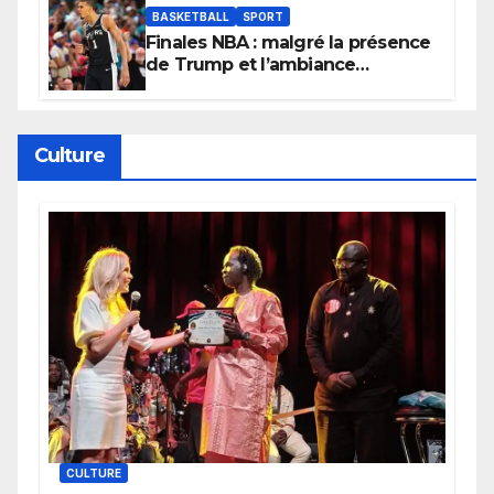
BASKETBALL
SPORT
Finales NBA : malgré la présence
de Trump et l’ambiance
électrique du Garden,
Wembanyama fait taire New
York
Culture
CULTURE