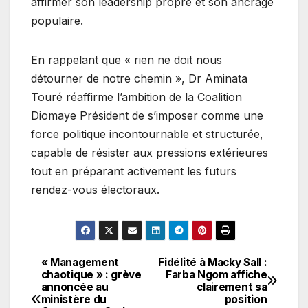
affirmer son leadership propre et son ancrage
populaire.
En rappelant que « rien ne doit nous
détourner de notre chemin », Dr Aminata
Touré réaffirme l’ambition de la Coalition
Diomaye Président de s’imposer comme une
force politique incontournable et structurée,
capable de résister aux pressions extérieures
tout en préparant activement les futurs
rendez-vous électoraux.
« Management
Fidélité à Macky Sall :
Navigation
chaotique » : grève
Farba Ngom affiche
annoncée au
clairement sa
de
ministère du
position