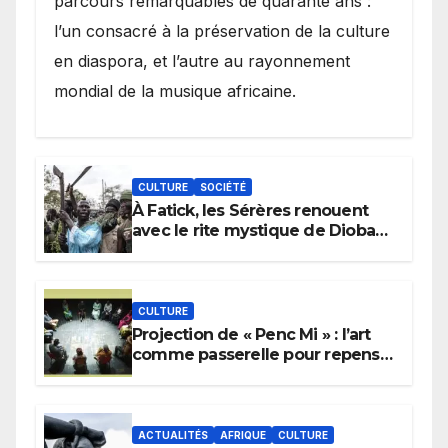
parcours remarquables de quarante ans :
l’un consacré à la préservation de la culture
en diaspora, et l’autre au rayonnement
mondial de la musique africaine.
CULTURE
SOCIÉTÉ
À Fatick, les Sérères renouent
avec le rite mystique de Diobaye
pour implorer le retour de la
pluie.
CULTURE
Projection de « Penc Mi » : l’art
comme passerelle pour repenser
la transmission des savoirs
africains.
ACTUALITÉS
AFRIQUE
CULTURE