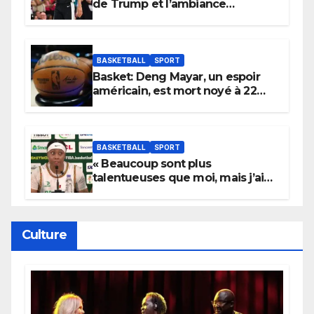
de Trump et l’ambiance
électrique du Garden,
Wembanyama fait taire New
York
BASKETBALL
SPORT
Basket: Deng Mayar, un espoir
américain, est mort noyé à 22
ans
BASKETBALL
SPORT
« Beaucoup sont plus
talentueuses que moi, mais j’ai
persévéré » : le message fort de
Cierra Dillard
Culture