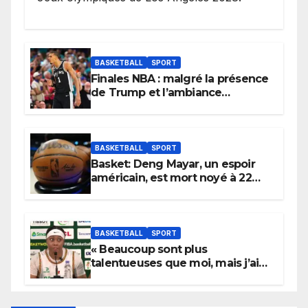
BASKETBALL
SPORT
Finales NBA : malgré la présence
de Trump et l’ambiance
électrique du Garden,
Wembanyama fait taire New
York
BASKETBALL
SPORT
Basket: Deng Mayar, un espoir
américain, est mort noyé à 22
ans
BASKETBALL
SPORT
« Beaucoup sont plus
talentueuses que moi, mais j’ai
persévéré » : le message fort de
Cierra Dillard