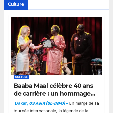
Culture
CULTURE
Baaba Maal célèbre 40 ans
de carrière : un hommage
exceptionnel à Oslo en
Dakar
,
03 Août (SL-INFO) –
​En marge de sa
présence de la famille
tournée internationale, la légende de la