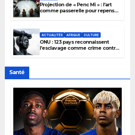
Projection de « Penc Mi » : l’art
comme passerelle pour repenser
la transmission des savoirs
africains.
ACTUALITÉS
AFRIQUE
CULTURE
ONU : 123 pays reconnaissent
l’esclavage comme crime contre
l’humanité, la France toujours en
retard sur le Code noi
Santé