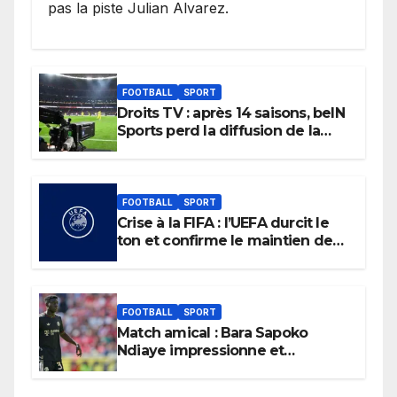
pas la piste Julian Alvarez.
FOOTBALL
SPORT
Droits TV : après 14 saisons, beIN
Sports perd la diffusion de la
Liga
FOOTBALL
SPORT
Crise à la FIFA : l’UEFA durcit le
ton et confirme le maintien de
son boycott des Coupes du
monde.
FOOTBALL
SPORT
Match amical : Bara Sapoko
Ndiaye impressionne et
confirme son potentiel avec le
Bayern Munich