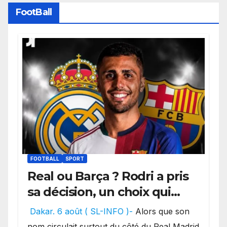
FootBall
FOOTBALL
SPORT
Real ou Barça ? Rodri a pris
sa décision, un choix qui
pourrait faire grand bruit
Dakar. 6 août ( SL-INFO )-
Alors que son
sur le marché des
nom circulait surtout du côté du Real Madrid