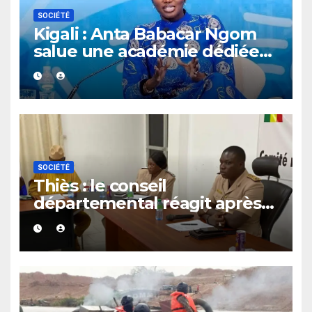
SOCIÉTÉ
Kigali : Anta Babacar Ngom
salue une académie dédiée
au leadership politique des
femmes africaines
SOCIÉTÉ
Thiès : le conseil
départemental réagit après
le rappel à l’ordre du
gouverneur