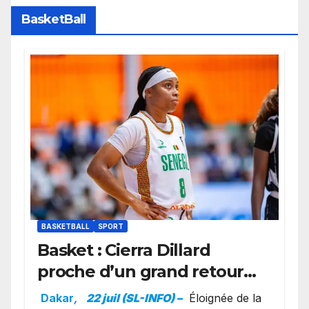
BasketBall
BASKETBALL
SPORT
Basket : Cierra Dillard
proche d’un grand retour
avec les Lionnes ?
Dakar
,
22 juil (SL-INFO) –
Éloignée de la