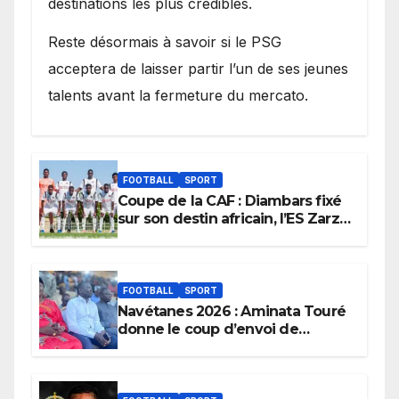
destinations les plus crédibles.
Reste désormais à savoir si le PSG
acceptera de laisser partir l’un de ses jeunes
talents avant la fermeture du mercato.
FOOTBALL
SPORT
Coupe de la CAF : Diambars fixé
sur son destin africain, l’ES Zarzis
sera son premier obstacle.
FOOTBALL
SPORT
Navétanes 2026 : Aminata Touré
donne le coup d’envoi de
l’initiative « Zéro Violence »
depuis sa ville natale pour
promouvoir des compétitions