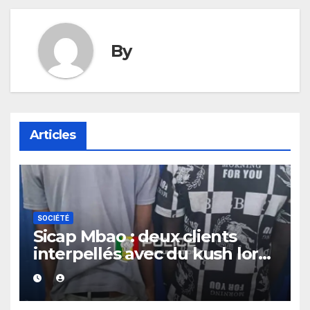
By
Articles
SOCIÉTÉ
Sicap Mbao : deux clients
interpellés avec du kush lors
d’un contrôle de police dans
un bar