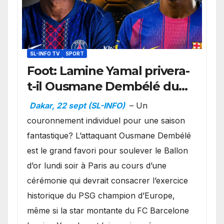
SL-INFO TV
SPORT
Foot: Lamine Yamal privera-
t-il Ousmane Dembélé du
Ballon d’or ?
Dakar, 22 sept (SL-INFO)
– Un
couronnement individuel pour une saison
fantastique? L’attaquant Ousmane Dembélé
est le grand favori pour soulever le Ballon
d’or lundi soir à Paris au cours d’une
cérémonie qui devrait consacrer l’exercice
historique du PSG champion d’Europe,
même si la star montante du FC Barcelone