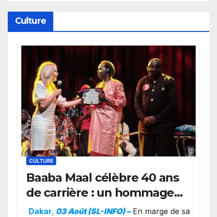
Wembanyama fait taire New
York
Culture
CULTURE
Baaba Maal célèbre 40 ans
de carrière : un hommage
exceptionnel à Oslo en
Dakar
,
03 Août (SL-INFO) –
​En marge de sa