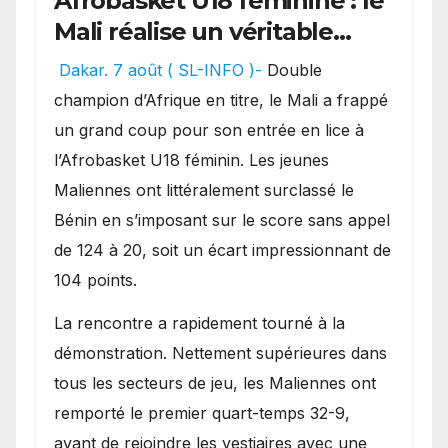
Afrobasket U18 féminine : le
Mali réalise un véritable
festival offensif et inflige
Dakar. 7 août ( SL-INFO )-
Double
une lourde défaite au
champion d’Afrique en titre, le Mali a frappé
Bénin.
un grand coup pour son entrée en lice à
l’Afrobasket U18 féminin. Les jeunes
Maliennes ont littéralement surclassé le
Bénin en s’imposant sur le score sans appel
de 124 à 20, soit un écart impressionnant de
104 points.
La rencontre a rapidement tourné à la
démonstration. Nettement supérieures dans
tous les secteurs de jeu, les Maliennes ont
remporté le premier quart-temps 32-9,
avant de rejoindre les vestiaires avec une