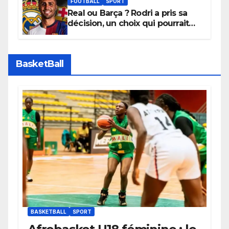
apaisées.
FOOTBALL
SPORT
Real ou Barça ? Rodri a pris sa
décision, un choix qui pourrait
faire grand bruit sur le marché
des transferts.
BasketBall
BASKETBALL
SPORT