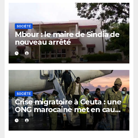
SOCIÉTÉ
Mbour : le maire de Sindia de
nouveau arrêté
SOCIÉTÉ
Crise migratoire à Ceuta : une
ONG marocaine met en cause
les responsabilités de Rabat
et de Madrid