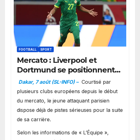
FOOTBALL
SPORT
Mercato : Liverpool et
Dortmund se positionnent
en favoris pour recruter
Dakar, 7 août (SL-INFO) –
Courtisé par
Ibrahim Mbaye
plusieurs clubs européens depuis le début
du mercato, le jeune attaquant parisien
dispose déjà de pistes sérieuses pour la suite
de sa carrière.
Selon les informations de « L’Équipe »,