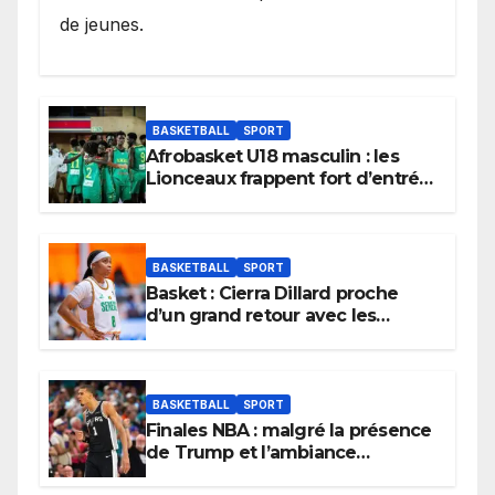
de jeunes.
BASKETBALL
SPORT
Afrobasket U18 masculin : les
Lionceaux frappent fort d’entrée
et lancent idéalement leur
tournoi.
BASKETBALL
SPORT
Basket : Cierra Dillard proche
d’un grand retour avec les
Lionnes ?
BASKETBALL
SPORT
Finales NBA : malgré la présence
de Trump et l’ambiance
électrique du Garden,