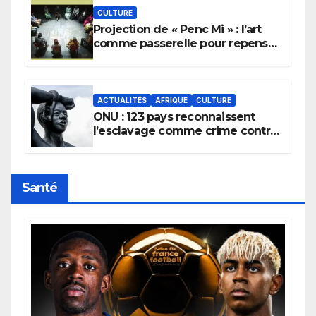
CULTURE
Projection de « Penc Mi » : l’art
comme passerelle pour repenser
la transmission des savoirs
africains.
ACTUALITÉS
AFRIQUE
CULTURE
ONU : 123 pays reconnaissent
l’esclavage comme crime contre
l’humanité, la France toujours en
retard sur le Code noi
Santé