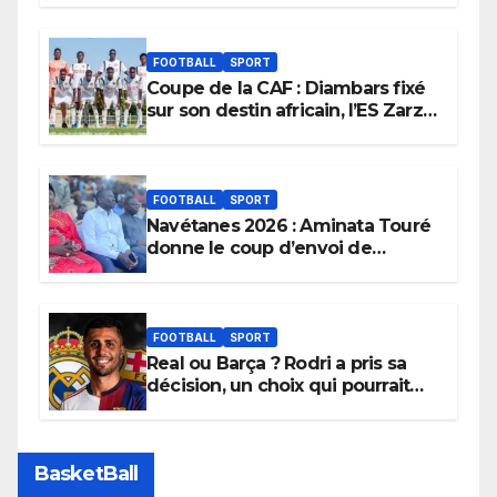
FOOTBALL
SPORT
Coupe de la CAF : Diambars fixé
sur son destin africain, l’ES Zarzis
sera son premier obstacle.
FOOTBALL
SPORT
Navétanes 2026 : Aminata Touré
donne le coup d’envoi de
l’initiative « Zéro Violence »
depuis sa ville natale pour
promouvoir des compétitions
apaisées.
FOOTBALL
SPORT
Real ou Barça ? Rodri a pris sa
décision, un choix qui pourrait
faire grand bruit sur le marché
des transferts.
BasketBall