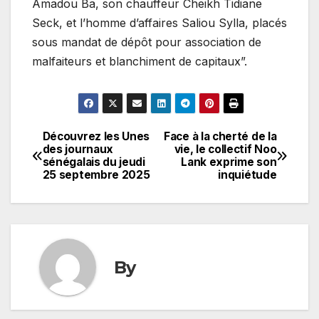
Amadou Ba, son chauffeur Cheikh Tidiane
Seck, et l’homme d’affaires Saliou Sylla, placés
sous mandat de dépôt pour association de
malfaiteurs et blanchiment de capitaux”.
Découvrez les Unes
Face à la cherté de la
Navigation
des journaux
vie, le collectif Noo
sénégalais du jeudi
Lank exprime son
de
25 septembre 2025
inquiétude
l’article
By