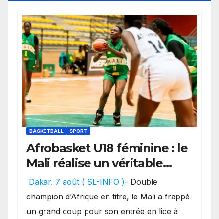
BASKETBALL
SPORT
Afrobasket U18 féminine : le
Mali réalise un véritable
festival offensif et inflige
Dakar. 7 août ( SL-INFO )-
Double
une lourde défaite au
champion d’Afrique en titre, le Mali a frappé
Bénin.
un grand coup pour son entrée en lice à