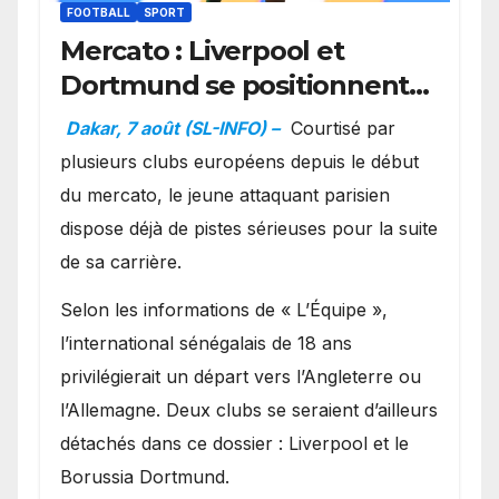
FOOTBALL
SPORT
Mercato : Liverpool et
Dortmund se positionnent
en favoris pour recruter
Dakar, 7 août (SL-INFO) –
Courtisé par
Ibrahim Mbaye
plusieurs clubs européens depuis le début
du mercato, le jeune attaquant parisien
dispose déjà de pistes sérieuses pour la suite
de sa carrière.
Selon les informations de « L’Équipe »,
l’international sénégalais de 18 ans
privilégierait un départ vers l’Angleterre ou
l’Allemagne. Deux clubs se seraient d’ailleurs
détachés dans ce dossier : Liverpool et le
Borussia Dortmund.