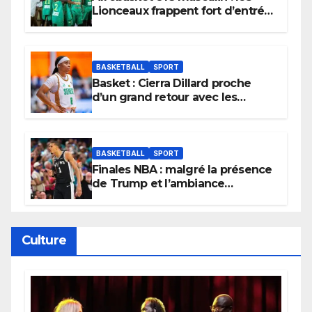
Lionceaux frappent fort d’entrée
et lancent idéalement leur
tournoi.
BASKETBALL
SPORT
Basket : Cierra Dillard proche
d’un grand retour avec les
Lionnes ?
BASKETBALL
SPORT
Finales NBA : malgré la présence
de Trump et l’ambiance
électrique du Garden,
Wembanyama fait taire New
York
Culture