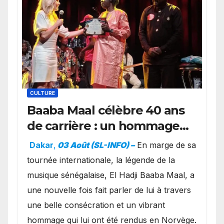
CULTURE
Baaba Maal célèbre 40 ans
de carrière : un hommage
exceptionnel à Oslo en
Dakar
,
03 Août (SL-INFO) –
​En marge de sa
présence de la famille
tournée internationale, la légende de la
royale.
musique sénégalaise, El Hadji Baaba Maal, a
une nouvelle fois fait parler de lui à travers
une belle consécration et un vibrant
hommage qui lui ont été rendus en Norvège.