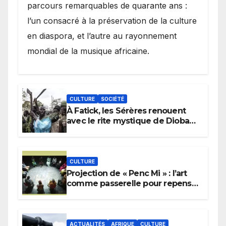
parcours remarquables de quarante ans :
l’un consacré à la préservation de la culture
en diaspora, et l’autre au rayonnement
mondial de la musique africaine.
CULTURE
SOCIÉTÉ
À Fatick, les Sérères renouent
avec le rite mystique de Diobaye
pour implorer le retour de la
pluie.
CULTURE
Projection de « Penc Mi » : l’art
comme passerelle pour repenser
la transmission des savoirs
africains.
ACTUALITÉS
AFRIQUE
CULTURE