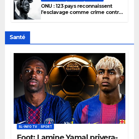
ONU : 123 pays reconnaissent
l’esclavage comme crime contre
l’humanité, la France toujours en
retard sur le Code noi
Santé
SL-INFO TV
SPORT
Foot: Lamine Yamal privera-