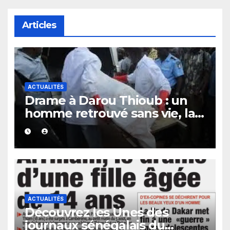
Articles
ACTUALITÉS
Drame à Darou Thioub : un
homme retrouvé sans vie, la
présence de traces de sang
alimente les premières
investigations.
ACTUALITÉS
Découvrez les Unes des
journaux sénégalais du