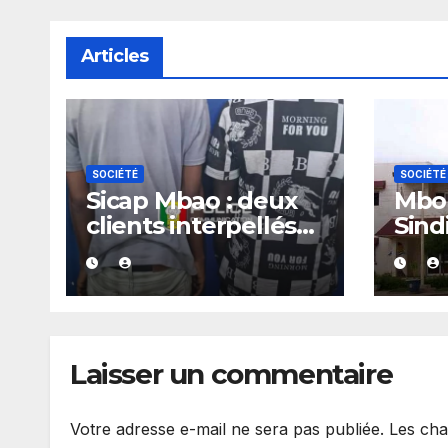
Articles
SOCIÉTÉ
SOCIÉTÉ
Sicap Mbao : deux
Mbou
clients interpellés
Sind
avec du kush lors
arrê
d’un contrôle de
police dans un bar
Laisser un commentaire
Votre adresse e-mail ne sera pas publiée.
Les cha