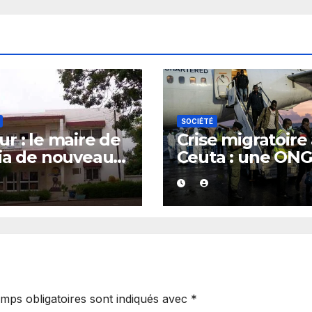
SOCIÉTÉ
r : le maire de
Crise migratoire
ia de nouveau
Ceuta : une ON
té
marocaine met 
cause les
responsabilités 
Rabat et de Mad
mps obligatoires sont indiqués avec
*