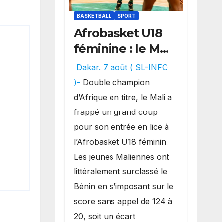
BASKETBALL
SPORT
Afrobasket U18
féminine : le Mali
réalise un
Dakar. 7 août ( SL-INFO
véritable festival
)-
Double champion
offensif et
d’Afrique en titre, le Mali a
inflige une
frappé un grand coup
lourde défaite
pour son entrée en lice à
au Bénin.
l’Afrobasket U18 féminin.
Les jeunes Maliennes ont
littéralement surclassé le
Bénin en s’imposant sur le
score sans appel de 124 à
20, soit un écart