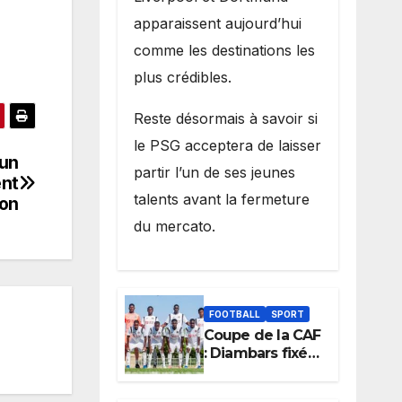
apparaissent aujourd’hui
comme les destinations les
plus crédibles.
Reste désormais à savoir si
le PSG acceptera de laisser
 un
partir l’un de ses jeunes
ent
talents avant la fermeture
ion
du mercato.
FOOTBALL
SPORT
Coupe de la CAF
: Diambars fixé
sur son destin
africain, l’ES