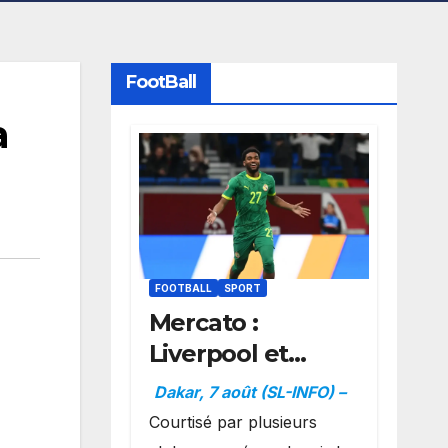
FootBall
a
FOOTBALL
SPORT
Mercato :
Liverpool et
Dortmund se
Dakar, 7 août (SL-INFO) –
positionnent en
Courtisé par plusieurs
favoris pour