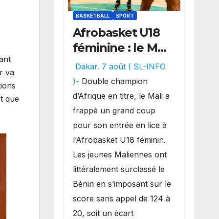
BASKETBALL
SPORT
Afrobasket U18
féminine : le Mali
ant
réalise un
Dakar. 7 août ( SL-INFO
r va
véritable festival
)-
Double champion
tions
offensif et
d’Afrique en titre, le Mali a
et que
inflige une
frappé un grand coup
lourde défaite
pour son entrée en lice à
au Bénin.
l’Afrobasket U18 féminin.
Les jeunes Maliennes ont
littéralement surclassé le
Bénin en s’imposant sur le
score sans appel de 124 à
20, soit un écart