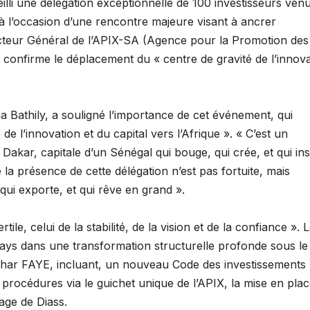
lli une délégation exceptionnelle de 100 investisseurs ven
 l’occasion d’une rencontre majeure visant à ancrer
recteur Général de l’APIX-SA (Agence pour la Promotion des
confirme le déplacement du « centre de gravité de l’innova
a Bathily, a souligné l’importance de cet événement, qui
 l’innovation et du capital vers l’Afrique ». ​« C’est un
 Dakar, capitale d’un Sénégal qui bouge, qui crée, et qui ins
que la présence de cette délégation n’est pas fortuite, mais
 qui exporte, et qui rêve en grand ».
le, celui de la stabilité, de la vision et de la confiance ». 
ays dans une transformation structurelle profonde sous le
khar FAYE, incluant, un nouveau Code des investissements 
e des procédures via le guichet unique de l’APIX, la mise en pla
age de Diass.