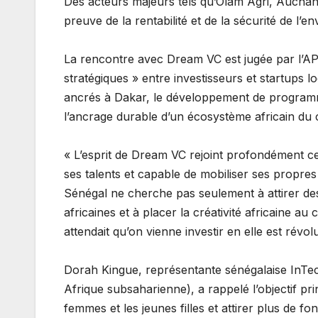
​Des acteurs majeurs tels qu’Olam Agri, Auchan
preuve de la rentabilité et de la sécurité de l’e
​La rencontre avec Dream VC est jugée par l’AP
stratégiques » entre investisseurs et startups 
ancrés à Dakar, le développement de programme
l’ancrage durable d’un écosystème africain du c
« L’esprit de Dream VC rejoint profondément ce
ses talents et capable de mobiliser ses propres
Sénégal ne cherche pas seulement à attirer des
africaines et à placer la créativité africaine
attendait qu’on vienne investir en elle est révol
​Dorah Kingue, représentante sénégalaise InT
Afrique subsaharienne), a rappelé l’objectif pri
femmes et les jeunes filles et attirer plus de f