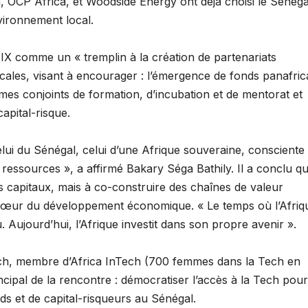
, OCP Africa, et Woodside Energy ont déjà choisi le Sénéga
nvironnement local.
IX comme un « tremplin à la création de partenariats
locales, visant à encourager : l’émergence de fonds panafric
s conjoints de formation, d’incubation et de mentorat et
apital-risque.
lui du Sénégal, celui d’une Afrique souveraine, consciente
 ressources », a affirmé Bakary Séga Bathily. Il a conclu qu
 capitaux, mais à co-construire des chaînes de valeur
 au cœur du développement économique. « Le temps où l’Afriq
u. Aujourd’hui, l’Afrique investit dans son propre avenir ».
ech, membre d’Africa InTech (700 femmes dans la Tech en
ncipal de la rencontre : démocratiser l’accès à la Tech pour
onds et de capital-risqueurs au Sénégal.