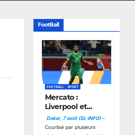
FootBall
FOOTBALL
SPORT
Mercato :
Liverpool et
Dortmund se
Dakar, 7 août (SL-INFO) –
positionnent en
Courtisé par plusieurs
favoris pour