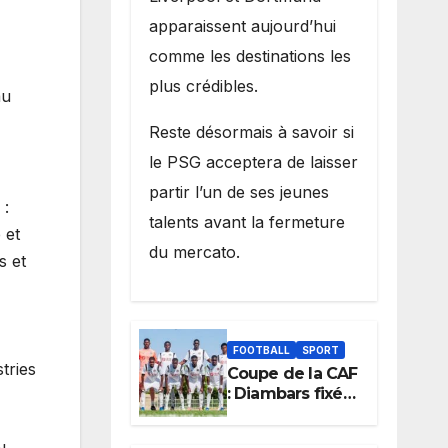
apparaissent aujourd’hui
comme les destinations les
plus crédibles.
au
Reste désormais à savoir si
le PSG acceptera de laisser
partir l’un de ses jeunes
 :
talents avant la fermeture
 et
du mercato.
s et
FOOTBALL
SPORT
tries
Coupe de la CAF
: Diambars fixé
sur son destin
africain, l’ES