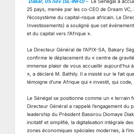
Dakar, 05 nov (SL-INFO) –
Le Sénégal a accuei
25 pays, menée par les co-CEO de Dream VC, à
l’écosystème du capital-risque africain. Le Di
Investissements) a souligné que cet événement 
et du capital vers l’Afrique ».
​Le Directeur Général de l’APIX-SA, Bakary Ség
confirme le déplacement du « centre de gravité de
immense plaisir de vous accueillir aujourd’hui à
», a déclaré M. Bathily. Il a insisté sur le fait 
témoigne d’une Afrique qui « investit, qui code,
​Le Sénégal se positionne comme un « terrain ferti
Directeur Général a rappelé l’engagement du p
leadership du Président Bassirou Diomaye Dia
incitatif et simplifié, la digitalisation intégral
zones économiques spéciales modernes, à l’im